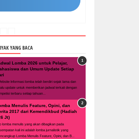
NYAK YANG BACA
adwal Lomba 2026 untuk Pelajar,
ahasiswa dan Umum Update Setiap
ri
bsite lnformasi lomba telah berdiri sejak lama dan
lalu update untuk memberikan jadwal terkait dengan
mpetisi terbaru setiap tahuan...
omba Menulis Feature, Opini, dan
erita 2017 dari Kemendikbud (Hadiah
6 Jt)
fo lomba menulis yang akan dibagikan pada
sempatan kali ini adalah lomba jurnalistik yang
ncangkup Lomba Menulis Feature, Opini, dan B...