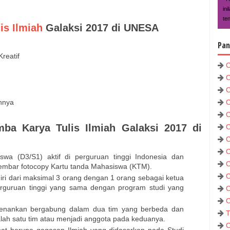
in
te
is Ilmiah
Galaksi 2017 di UNESA
Pan
reatif
C
C
C
nnya
C
C
ba Karya Tulis Ilmiah Galaksi 2017 di
C
C
C
swa (D3/S1) aktif di perguruan tinggi Indonesia dan
C
lembar fotocopy Kartu tanda Mahasiswa (KTM).
C
diri dari maksimal 3 orang dengan 1 orang sebagai ketua
rguruan tinggi yang sama dengan program studi yang
C
C
enankan bergabung dalam dua tim yang berbeda dan
T
lah satu tim atau menjadi anggota pada keduanya.
C