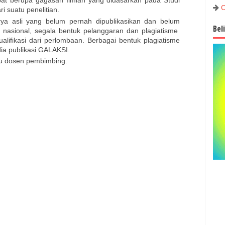
apat berupa gagasan Ilmiah yang didasarkan pada Studi
C
ri suatu penelitian.
rya asli yang belum pernah dipublikasikan dan belum
Bel
t nasional, segala bentuk pelanggaran dan plagiatisme
ualifikasi dari perlombaan. Berbagai bentuk plagiatisme
dia publikasi GALAKSI.
atu dosen pembimbing.