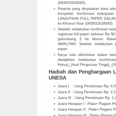
(083832628083).
Peserta yang dinyatakan lolos abs
kompetisi. Konfirmasi kelanjuta
LANJUTKAN FULL PAPER GALAKSI_
ke Khoirun Nisa’ (083832628083).
Setelah melakukan konfirmasi kel
registrasi full paper sebesar Rp 
gelombang 2 ke Nomor Rekeni
AMALIYAH. Setelah melakukan p
paper.
Karya tulis dikirimkan dalam be
diwajibkan melakukan konfrim
Ketua)_(Asal Perguruan Tinggi)_(
Hadiah dan Penghargaan Lo
UNESA
Juara I : Uang Pembinaan Rp. 4.
Juara II : Uang Pembinaan Rp. 2.
Juara III : Uang Pembinaan Rp. 1
Juara Harapan I : Piala+ Piagam 
Juara Harapan II : Piala+ Piagam 
Juara Harapan III : Piala+ Piagam