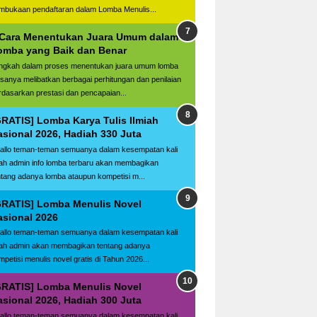
mbukaan pendaftaran dalam Lomba Menulis...
 Cara Menentukan Juara Umum dalam
omba yang Baik dan Benar
ngkah dalam proses menentukan juara umum lomba
asanya melibatkan berbagai perhitungan dan penilaian
rdasarkan prestasi dan pencapaian...
GRATIS] Lomba Karya Tulis Ilmiah
asional 2026, Hadiah 330 Juta
llo teman-teman semuanya dalam kesempatan kali
ilah admin info lomba terbaru akan membagikan
ntang adanya lomba ataupun kompetisi m...
GRATIS] Lomba Menulis Novel
asional 2026
llo teman-teman semuanya dalam kesempatan kali
ilah admin akan membagikan tentang adanya
mpetisi menulis novel gratis di Tahun 2026...
GRATIS] Lomba Menulis Novel
asional 2026, Hadiah 300 Juta
llo teman-teman semuanya dalam kesempatan kali