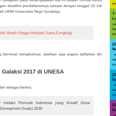
 dibagikan pada kesempatakan kali ini adalah Lomba Karya
pe
ngan deadline pendaftarannya sampai dengan tanggal 10 Juli
leh UKIM Universitas Negri Surabaya.
7
L
La
bi
ulis Ilmiah Hingga Menjadi Juara [Lengkap]
be
[
N
berminat mengikutinya, silahkan saja segara daftarkan diri
Ha
in
te
h Galaksi 2017 di UNESA
[
N
Ha
ah sebagai berikut;
in
ko
ri melalui Pemuda Indonesia yang Kreatif Guna
[
 Devlopment Goals) 2030
N
Ha