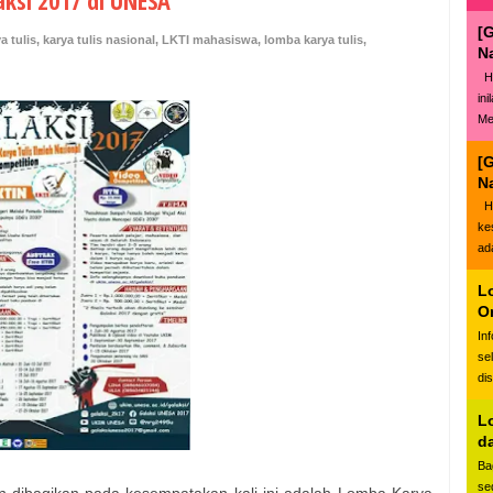
aksi 2017 di UNESA
[
a tulis
,
karya tulis nasional
,
LKTI mahasiswa
,
lomba karya tulis
,
N
Ha
in
Me
[
N
Ha
ke
ad
L
O
In
se
di
L
d
Ba
se