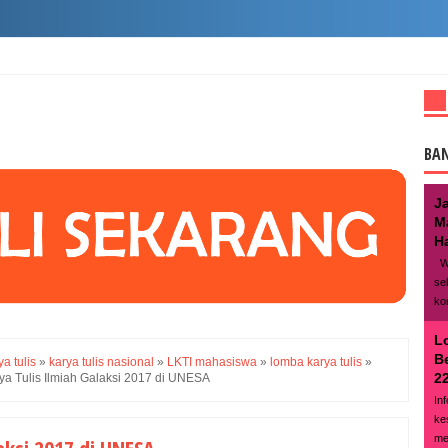
BA
J
M
Ha
We
se
ko
L
B
ya tulis
»
karya tulis nasional
»
LKTI mahasiswa
»
lomba karya tulis
»
22
a Tulis Ilmiah Galaksi 2017 di UNESA
In
ke
me