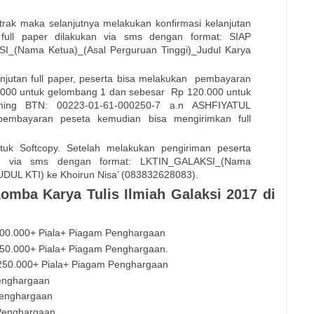
trak maka selanjutnya melakukan konfirmasi kelanjutan
n full paper dilakukan via sms dengan format: SIAP
(Nama Ketua)_(Asal Perguruan Tinggi)_Judul Karya
anjutan full paper, peserta bisa melakukan pembayaran
90.000 untuk gelombang 1 dan sebesar Rp 120.000 untuk
ng BTN: 00223-01-61-000250-7 a.n ASHFIYATUL
embayaran peseta kemudian bisa mengirimkan full
ntuk Softcopy. Setelah melakukan pengiriman peserta
asi via sms dengan format: LKTIN_GALAKSI_(Nama
JUDUL KTI) ke Khoirun Nisa’ (083832628083).
mba Karya Tulis Ilmiah Galaksi 2017 di
000.000+ Piala+ Piagam Penghargaan
250.000+ Piala+ Piagam Penghargaan.
.250.000+ Piala+ Piagam Penghargaan
Penghargaan
Penghargaan
 Penghargaan