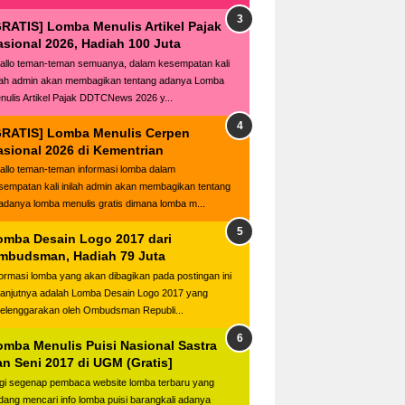
GRATIS] Lomba Menulis Artikel Pajak
asional 2026, Hadiah 100 Juta
llo teman-teman semuanya, dalam kesempatan kali
ilah admin akan membagikan tentang adanya Lomba
nulis Artikel Pajak DDTCNews 2026 y...
GRATIS] Lomba Menulis Cerpen
asional 2026 di Kementrian
llo teman-teman informasi lomba dalam
sempatan kali inilah admin akan membagikan tentang
adanya lomba menulis gratis dimana lomba m...
omba Desain Logo 2017 dari
mbudsman, Hadiah 79 Juta
formasi lomba yang akan dibagikan pada postingan ini
lanjutnya adalah Lomba Desain Logo 2017 yang
selenggarakan oleh Ombudsman Republi...
omba Menulis Puisi Nasional Sastra
an Seni 2017 di UGM (Gratis]
gi segenap pembaca website lomba terbaru yang
dang mencari info lomba puisi barangkali adanya