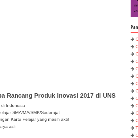
in
kar
Pan
C
C
C
C
C
C
C
C
ba Rancang Produk Inovasi 2017 di UNS
C
 di Indonesia
C
pelajar SMA/MA/SMK/Sederajat
C
gan Kartu Pelajar yang masih aktif
C
rya asli
T
C