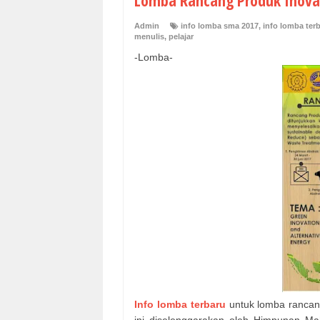
Lomba Rancang Produk Inovas
Admin
info lomba sma 2017
,
info lomba ter
menulis
,
pelajar
-Lomba-
Info lomba terbaru
untuk lomba rancang