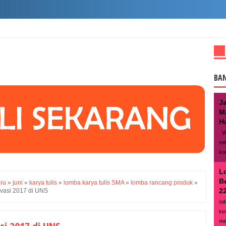
BA
J
M
Ha
We
se
ko
L
B
aru
»
juni
»
karya tulis
»
lomba karya tulis SMA
»
lomba rancang produk
»
22
vasi 2017 di UNS
In
ke
me