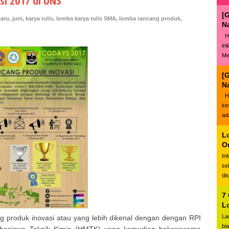
i 2017 di UNS
[
baru
,
juni
,
karya tulis
,
lomba karya tulis SMA
,
lomba rancang produk
,
N
Ha
in
Me
[
N
Ha
ke
ad
L
O
In
se
di
7
L
La
 produk inovasi atau yang lebih dikenal dengan dengan RPI
bi