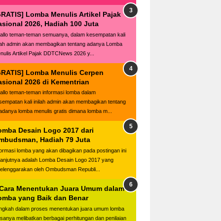
GRATIS] Lomba Menulis Artikel Pajak
asional 2026, Hadiah 100 Juta
llo teman-teman semuanya, dalam kesempatan kali
ilah admin akan membagikan tentang adanya Lomba
nulis Artikel Pajak DDTCNews 2026 y...
GRATIS] Lomba Menulis Cerpen
asional 2026 di Kementrian
llo teman-teman informasi lomba dalam
sempatan kali inilah admin akan membagikan tentang
adanya lomba menulis gratis dimana lomba m...
omba Desain Logo 2017 dari
mbudsman, Hadiah 79 Juta
formasi lomba yang akan dibagikan pada postingan ini
lanjutnya adalah Lomba Desain Logo 2017 yang
selenggarakan oleh Ombudsman Republi...
 Cara Menentukan Juara Umum dalam
omba yang Baik dan Benar
ngkah dalam proses menentukan juara umum lomba
asanya melibatkan berbagai perhitungan dan penilaian