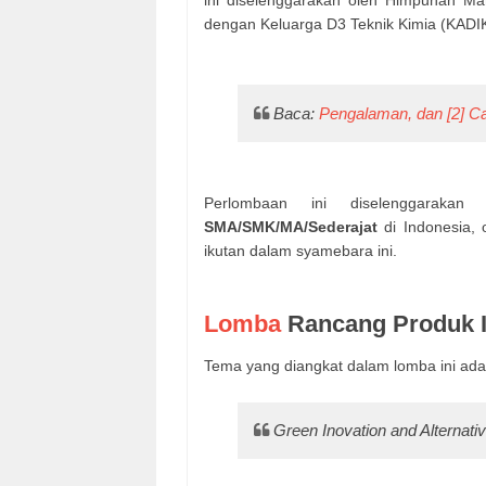
ini diselenggarakan oleh Himpunan M
dengan Keluarga D3 Teknik Kimia (KADIK
Baca:
Pengalaman, dan [2] C
Perlombaan ini diselenggaraka
SMA/SMK/MA/Sederajat
di Indonesia, o
ikutan dalam syamebara ini.
Lomba
Rancang Produk I
Tema yang diangkat dalam lomba ini adal
Green Inovation and Alternati