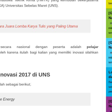
ahasiswa Teknik Kimia (HMTK) yang kemudian bekerjasama
be
A) Universitas Sebelas Maret (UNS).
[
N
Ha
ara Juara Lomba Karya Tulis yang Paling Utama
in
te
[
n secara nasional dengan peserta adalah
pelajar
N
leh karena itulah bagi kalian yang memiliki inovasi silahkan
Ha
in
te
L
novasi 2017 di UNS
d
Ba
ah sebagai berikut;
se
pe
ve Energy
[
N
Ha