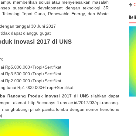
 mampu memberikan solusi atau menyelesaikan masalah
C
nsep sustainable development dengan teknologi 3R
i Teknologi Tepat Guna, Renewable Energy, dan Waste
Bel
dengan tanggal 30 Juni 2017
tidak dapat dianggu gugat
duk Inovasi 2017 di UNS
n;
i Rp5.000.000+Tropi+Sertifikat
i Rp3.500.000+Tropi+Sertifikat
i Rp2.000.000+Tropi+Sertifikat
g tunai Rp1.000.000+Tropi+Sertifikat
ba Rancang Produk Inovasi 2017 di UNS
silahkan dapat
an alamat http://ecodays.ft.uns.ac.id/2017/03/rpi-rancang-
ng menghubungi pihak panitia lomba dengan nomor henohone
i