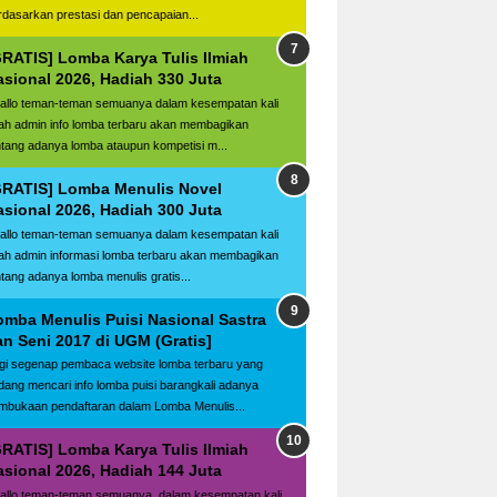
rdasarkan prestasi dan pencapaian...
GRATIS] Lomba Karya Tulis Ilmiah
asional 2026, Hadiah 330 Juta
llo teman-teman semuanya dalam kesempatan kali
ilah admin info lomba terbaru akan membagikan
ntang adanya lomba ataupun kompetisi m...
GRATIS] Lomba Menulis Novel
asional 2026, Hadiah 300 Juta
llo teman-teman semuanya dalam kesempatan kali
ilah admin informasi lomba terbaru akan membagikan
ntang adanya lomba menulis gratis...
omba Menulis Puisi Nasional Sastra
an Seni 2017 di UGM (Gratis]
gi segenap pembaca website lomba terbaru yang
dang mencari info lomba puisi barangkali adanya
mbukaan pendaftaran dalam Lomba Menulis...
GRATIS] Lomba Karya Tulis Ilmiah
asional 2026, Hadiah 144 Juta
llo teman-teman semuanya, dalam kesempatan kali