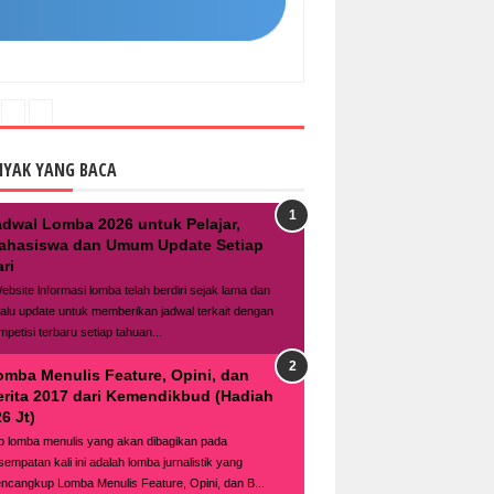
NYAK YANG BACA
adwal Lomba 2026 untuk Pelajar,
ahasiswa dan Umum Update Setiap
ri
bsite lnformasi lomba telah berdiri sejak lama dan
lalu update untuk memberikan jadwal terkait dengan
mpetisi terbaru setiap tahuan...
omba Menulis Feature, Opini, dan
erita 2017 dari Kemendikbud (Hadiah
6 Jt)
fo lomba menulis yang akan dibagikan pada
sempatan kali ini adalah lomba jurnalistik yang
ncangkup Lomba Menulis Feature, Opini, dan B...