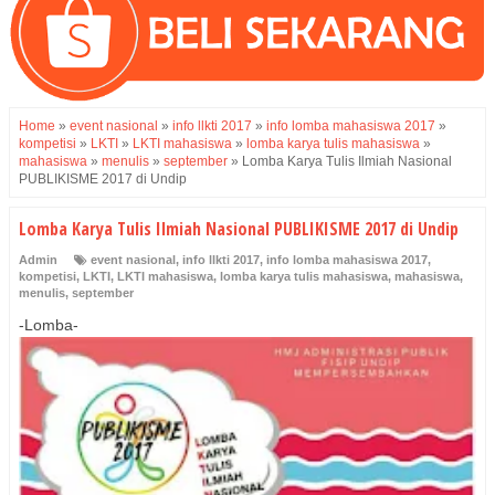
Home
»
event nasional
»
info llkti 2017
»
info lomba mahasiswa 2017
»
kompetisi
»
LKTI
»
LKTI mahasiswa
»
lomba karya tulis mahasiswa
»
mahasiswa
»
menulis
»
september
»
Lomba Karya Tulis Ilmiah Nasional
PUBLIKISME 2017 di Undip
Lomba Karya Tulis Ilmiah Nasional PUBLIKISME 2017 di Undip
Admin
event nasional
,
info llkti 2017
,
info lomba mahasiswa 2017
,
kompetisi
,
LKTI
,
LKTI mahasiswa
,
lomba karya tulis mahasiswa
,
mahasiswa
,
menulis
,
september
-Lomba-