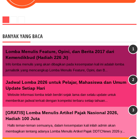
BANYAK YANG BACA
Lomba Menulis Feature, Opini, dan Berita 2017 dari
Kemendikbud (Hadiah 226 Jt)
Info lomba menulis yang akan dibagikan pada kesempatan kali ini adalah lomba
jurnalistik yang mencangkup Lomba Menulis Feature, Opini, dan B...
Jadwal Lomba 2026 untuk Pelajar, Mahasiswa dan Umum
Update Setiap Hari
Website lnformasi lomba telah berdiri sejak lama dan selalu update untuk
memberikan jadwal terkait dengan kompetisi terbaru setiap tahuan...
[GRATIS] Lomba Menulis Artikel Pajak Nasional 2026,
Hadiah 100 Juta
Hallo teman-teman semuanya, dalam kesempatan kali inilah admin akan
membagikan tentang adanya Lomba Menulis Artikel Pajak DDTCNews 2026 y...