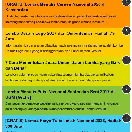
[GRATIS] Lomba Menulis Cerpen Nasional 2026 di
Kementrian
Hallo teman-teman informasi lomba dalam kesempatan kali inilah admin akan
membagikan tentang adadanya lomba menulis gratis dimana lomba m...
Lomba Desain Logo 2017 dari Ombudsman, Hadiah 79
Juta
Informasi lomba yang akan dibagikan pada postingan ini selanjutnya adalah Lomba
Desain Logo 2017 yang diselenggarakan oleh Ombudsman Republi...
7 Cara Menentukan Juara Umum dalam Lomba yang Baik
dan Benar
Langkah dalam proses menentukan juara umum lomba biasanya melibatkan
berbagai perhitungan dan penilaian berdasarkan prestasi dan pencapaian...
Lomba Menulis Puisi Nasional Sastra dan Seni 2017 di
UGM (Gratis]
Bagi segenap pembaca website lomba terbaru yang sedang mencari info lomba
puisi barangkali adanya pembukaan pendaftaran dalam Lomba Menulis...
[GRATIS] Lomba Karya Tulis Ilmiah Nasional 2026, Hadiah
330 Juta