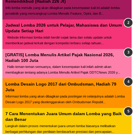
Kemendikbud (Hadiah 226 Jt)
Info lomba menulis yang akan dibagikan pada kesempatan kali ini adalah lomba
jurnalistik yang mencangkup Lomba Menulis Feature, Opini, dan B...
Jadwal Lomba 2026 untuk Pelajar, Mahasiswa dan Umum
Update Setiap Hari
Website lnformasi lomba telah berdiri sejak lama dan selalu update untuk
memberikan jadwal terkait dengan kompetisi terbaru setiap tahuan...
[GRATIS] Lomba Menulis Artikel Pajak Nasional 2026,
Hadiah 100 Juta
Hallo teman-teman semuanya, dalam kesempatan kali inilah admin akan
membagikan tentang adanya Lomba Menulis Artikel Pajak DDTCNews 2026 y...
Lomba Desain Logo 2017 dari Ombudsman, Hadiah 79
Juta
Informasi lomba yang akan dibagikan pada postingan ini selanjutnya adalah Lomba
Desain Logo 2017 yang diselenggarakan oleh Ombudsman Republi...
7 Cara Menentukan Juara Umum dalam Lomba yang Baik
dan Benar
Langkah dalam proses menentukan juara umum lomba biasanya melibatkan
berbagai perhitungan dan penilaian berdasarkan prestasi dan pencapaian...