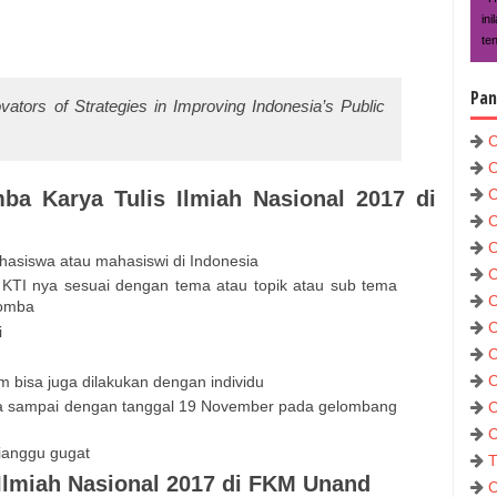
in
te
Pan
vators of Strategies in Improving Indonesia’s Public
C
C
C
ba Karya Tulis Ilmiah Nasional 2017 di
C
C
hasiswa atau mahasiswi di Indonesia
C
KTI nya sesuai dengan tema atau topik atau sub tema
C
lomba
C
i
C
C
m bisa juga dilakukan dengan individu
ka sampai dengan tanggal 19 November pada gelombang
C
C
dianggu gugat
T
Ilmiah Nasional 2017 di FKM Unand
C