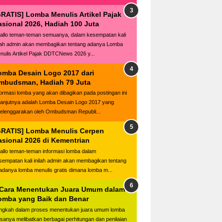
GRATIS] Lomba Menulis Artikel Pajak
asional 2026, Hadiah 100 Juta
llo teman-teman semuanya, dalam kesempatan kali
ilah admin akan membagikan tentang adanya Lomba
nulis Artikel Pajak DDTCNews 2026 y...
omba Desain Logo 2017 dari
mbudsman, Hadiah 79 Juta
formasi lomba yang akan dibagikan pada postingan ini
lanjutnya adalah Lomba Desain Logo 2017 yang
selenggarakan oleh Ombudsman Republi...
GRATIS] Lomba Menulis Cerpen
asional 2026 di Kementrian
llo teman-teman informasi lomba dalam
sempatan kali inilah admin akan membagikan tentang
adanya lomba menulis gratis dimana lomba m...
 Cara Menentukan Juara Umum dalam
omba yang Baik dan Benar
ngkah dalam proses menentukan juara umum lomba
asanya melibatkan berbagai perhitungan dan penilaian