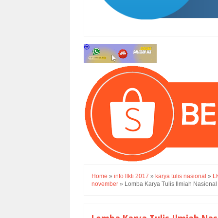
Home
»
info llkti 2017
»
karya tulis nasional
»
L
november
»
Lomba Karya Tulis Ilmiah Nasiona