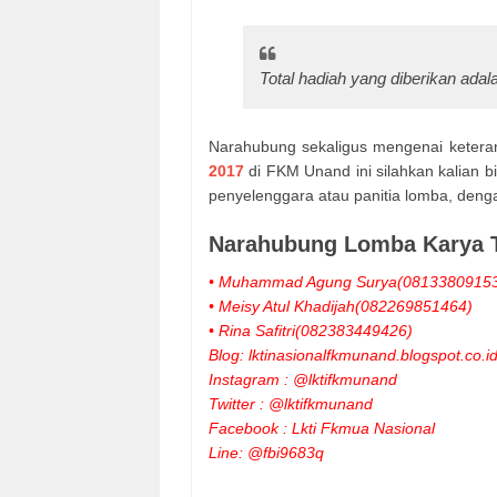
Total hadiah yang diberikan ada
Narahubung sekaligus mengenai keteran
2017
di FKM Unand ini silahkan kalian 
penyelenggara atau panitia lomba, denga
Narahubung Lomba Karya Tu
• Muhammad Agung Surya​(0813380915
• Meisy Atul Khadijah​​(082269851464)
• Rina Safitri​​​(082383449426)
Blog: lktinasionalfkmunand.blogspot.co.i
Instagram : @lktifkmunand
Twitter : @lktifkmunand
Facebook : Lkti Fkmua Nasional
Line: @fbi9683q