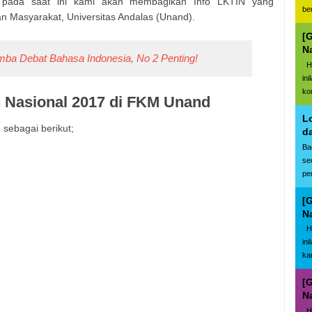
ti pada saat ini kami akan membagikan Info LKTIN yang
be
n Masyarakat, Universitas Andalas (Unand).
[
N
omba Debat Bahasa Indonesia, No 2 Penting!
Ha
in
ko
h Nasional 2017 di FKM Unand
L
sebagai berikut;
d
Ba
se
pe
[
N
Ha
in
kar
[
N
Ha