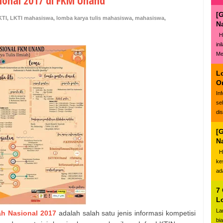
ional 2017 di FKM Unand
[
KTI
,
LKTI mahasiswa
,
lomba karya tulis mahasiswa
,
mahasiswa
,
N
Ha
in
Me
L
O
In
se
di
[
N
Ha
ke
ad
7
L
La
ah Nasional 2017
adalah salah satu jenis informasi kompetisi
bi