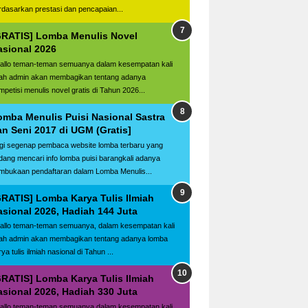
rdasarkan prestasi dan pencapaian...
GRATIS] Lomba Menulis Novel
asional 2026
llo teman-teman semuanya dalam kesempatan kali
ilah admin akan membagikan tentang adanya
mpetisi menulis novel gratis di Tahun 2026...
omba Menulis Puisi Nasional Sastra
an Seni 2017 di UGM (Gratis]
gi segenap pembaca website lomba terbaru yang
dang mencari info lomba puisi barangkali adanya
mbukaan pendaftaran dalam Lomba Menulis...
GRATIS] Lomba Karya Tulis Ilmiah
asional 2026, Hadiah 144 Juta
llo teman-teman semuanya, dalam kesempatan kali
ilah admin akan membagikan tentang adanya lomba
ya tulis ilmiah nasional di Tahun ...
GRATIS] Lomba Karya Tulis Ilmiah
asional 2026, Hadiah 330 Juta
llo teman-teman semuanya dalam kesempatan kali