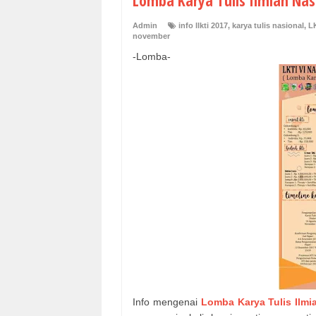
Lomba Karya Tulis Ilmiah Nas
Admin
info llkti 2017
,
karya tulis nasional
,
L
november
-Lomba-
Info mengenai
Lomba Karya Tulis Ilmi