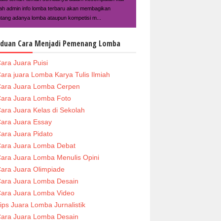
ilah admin info lomba terbaru akan membagikan
ntang adanya lomba ataupun kompetisi m...
duan Cara Menjadi Pemenang Lomba
ara Juara Puisi
ara juara Lomba Karya Tulis Ilmiah
ara Juara Lomba Cerpen
ara Juara Lomba Foto
ara Juara Kelas di Sekolah
ara Juara Essay
ara Juara Pidato
ara Juara Lomba Debat
ara Juara Lomba Menulis Opini
ara Juara Olimpiade
ara Juara Lomba Desain
ara Juara Lomba Video
ips Juara Lomba Jurnalistik
ara Juara Lomba Desain