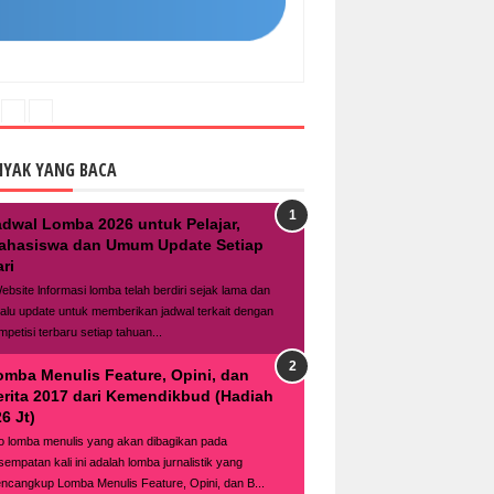
NYAK YANG BACA
adwal Lomba 2026 untuk Pelajar,
ahasiswa dan Umum Update Setiap
ri
bsite lnformasi lomba telah berdiri sejak lama dan
lalu update untuk memberikan jadwal terkait dengan
mpetisi terbaru setiap tahuan...
omba Menulis Feature, Opini, dan
erita 2017 dari Kemendikbud (Hadiah
6 Jt)
fo lomba menulis yang akan dibagikan pada
sempatan kali ini adalah lomba jurnalistik yang
ncangkup Lomba Menulis Feature, Opini, dan B...