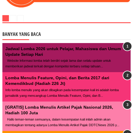
BANYAK YANG BACA
Jadwal Lomba 2026 untuk Pelajar, Mahasiswa dan Umum
Update Setiap Hari
Website lnformasi lomba telah berdiri sejak lama dan selalu update untuk
memberikan jadwal terkait dengan kompetisi terbaru setiap tahuan...
Lomba Menulis Feature, Opini, dan Berita 2017 dari
Kemendikbud (Hadiah 226 Jt)
Info lomba menulis yang akan dibagikan pada kesempatan kali ini adalah lomba
jurnalistik yang mencangkup Lomba Menulis Feature, Opini, dan B...
[GRATIS] Lomba Menulis Artikel Pajak Nasional 2026,
Hadiah 100 Juta
Hallo teman-teman semuanya, dalam kesempatan kali inilah admin akan
membagikan tentang adanya Lomba Menulis Artikel Pajak DDTCNews 2026 y...