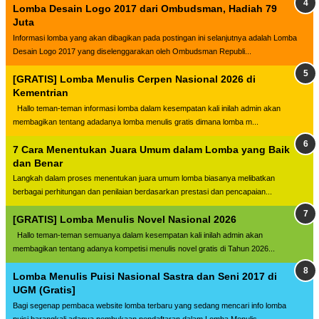
Lomba Desain Logo 2017 dari Ombudsman, Hadiah 79
Juta
Informasi lomba yang akan dibagikan pada postingan ini selanjutnya adalah Lomba
Desain Logo 2017 yang diselenggarakan oleh Ombudsman Republi...
[GRATIS] Lomba Menulis Cerpen Nasional 2026 di
Kementrian
Hallo teman-teman informasi lomba dalam kesempatan kali inilah admin akan
membagikan tentang adadanya lomba menulis gratis dimana lomba m...
7 Cara Menentukan Juara Umum dalam Lomba yang Baik
dan Benar
Langkah dalam proses menentukan juara umum lomba biasanya melibatkan
berbagai perhitungan dan penilaian berdasarkan prestasi dan pencapaian...
[GRATIS] Lomba Menulis Novel Nasional 2026
Hallo teman-teman semuanya dalam kesempatan kali inilah admin akan
membagikan tentang adanya kompetisi menulis novel gratis di Tahun 2026...
Lomba Menulis Puisi Nasional Sastra dan Seni 2017 di
UGM (Gratis]
Bagi segenap pembaca website lomba terbaru yang sedang mencari info lomba
puisi barangkali adanya pembukaan pendaftaran dalam Lomba Menulis...