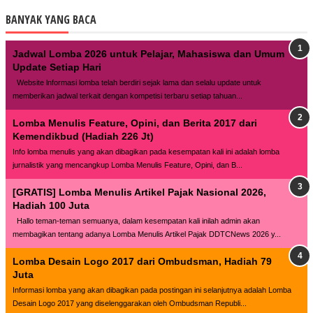
BANYAK YANG BACA
Jadwal Lomba 2026 untuk Pelajar, Mahasiswa dan Umum
Update Setiap Hari
Website lnformasi lomba telah berdiri sejak lama dan selalu update untuk
memberikan jadwal terkait dengan kompetisi terbaru setiap tahuan...
Lomba Menulis Feature, Opini, dan Berita 2017 dari
Kemendikbud (Hadiah 226 Jt)
Info lomba menulis yang akan dibagikan pada kesempatan kali ini adalah lomba
jurnalistik yang mencangkup Lomba Menulis Feature, Opini, dan B...
[GRATIS] Lomba Menulis Artikel Pajak Nasional 2026,
Hadiah 100 Juta
Hallo teman-teman semuanya, dalam kesempatan kali inilah admin akan
membagikan tentang adanya Lomba Menulis Artikel Pajak DDTCNews 2026 y...
Lomba Desain Logo 2017 dari Ombudsman, Hadiah 79
Juta
Informasi lomba yang akan dibagikan pada postingan ini selanjutnya adalah Lomba
Desain Logo 2017 yang diselenggarakan oleh Ombudsman Republi...