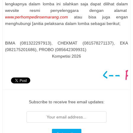
lengkapnya dalam lomba ini silahkan saja dapat dilihat dalam
wevsite resmi penyelenggara dengan alamat
www.perhompedinsemarang.com
atau bisa juga engan
menghubungi [anitia pelaksana dalam lomba sebagai berikut;
BIMA (081322297913), CHEKMAT (081578271137), EKA
(082175201686), PROBO (085642309931)
Kompetisi 2026
Subscribe to receive free email updates: