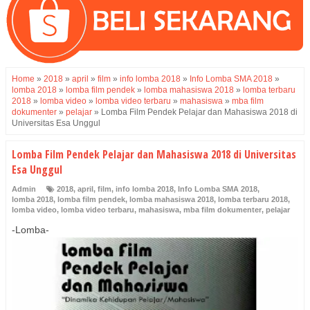
Home
»
2018
»
april
»
film
»
info lomba 2018
»
Info Lomba SMA 2018
»
lomba 2018
»
lomba film pendek
»
lomba mahasiswa 2018
»
lomba terbaru
2018
»
lomba video
»
lomba video terbaru
»
mahasiswa
»
mba film
dokumenter
»
pelajar
»
Lomba Film Pendek Pelajar dan Mahasiswa 2018 di
Universitas Esa Unggul
Lomba Film Pendek Pelajar dan Mahasiswa 2018 di Universitas
Esa Unggul
Admin
2018
,
april
,
film
,
info lomba 2018
,
Info Lomba SMA 2018
,
lomba 2018
,
lomba film pendek
,
lomba mahasiswa 2018
,
lomba terbaru 2018
,
lomba video
,
lomba video terbaru
,
mahasiswa
,
mba film dokumenter
,
pelajar
-Lomba-