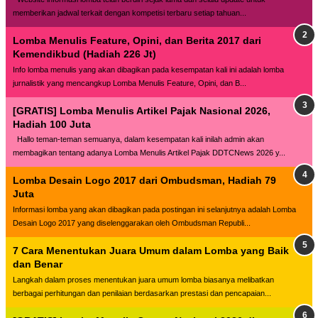
memberikan jadwal terkait dengan kompetisi terbaru setiap tahuan...
Lomba Menulis Feature, Opini, dan Berita 2017 dari
Kemendikbud (Hadiah 226 Jt)
Info lomba menulis yang akan dibagikan pada kesempatan kali ini adalah lomba
jurnalistik yang mencangkup Lomba Menulis Feature, Opini, dan B...
[GRATIS] Lomba Menulis Artikel Pajak Nasional 2026,
Hadiah 100 Juta
Hallo teman-teman semuanya, dalam kesempatan kali inilah admin akan
membagikan tentang adanya Lomba Menulis Artikel Pajak DDTCNews 2026 y...
Lomba Desain Logo 2017 dari Ombudsman, Hadiah 79
Juta
Informasi lomba yang akan dibagikan pada postingan ini selanjutnya adalah Lomba
Desain Logo 2017 yang diselenggarakan oleh Ombudsman Republi...
7 Cara Menentukan Juara Umum dalam Lomba yang Baik
dan Benar
Langkah dalam proses menentukan juara umum lomba biasanya melibatkan
berbagai perhitungan dan penilaian berdasarkan prestasi dan pencapaian...