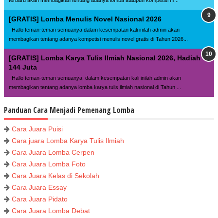
terbaru akan membagikan tentang adanya lomba ataupun kompetisi m...
[GRATIS] Lomba Menulis Novel Nasional 2026
Hallo teman-teman semuanya dalam kesempatan kali inilah admin akan
membagikan tentang adanya kompetisi menulis novel gratis di Tahun 2026...
[GRATIS] Lomba Karya Tulis Ilmiah Nasional 2026, Hadiah
144 Juta
Hallo teman-teman semuanya, dalam kesempatan kali inilah admin akan
membagikan tentang adanya lomba karya tulis ilmiah nasional di Tahun ...
Panduan Cara Menjadi Pemenang Lomba
Cara Juara Puisi
Cara juara Lomba Karya Tulis Ilmiah
Cara Juara Lomba Cerpen
Cara Juara Lomba Foto
Cara Juara Kelas di Sekolah
Cara Juara Essay
Cara Juara Pidato
Cara Juara Lomba Debat