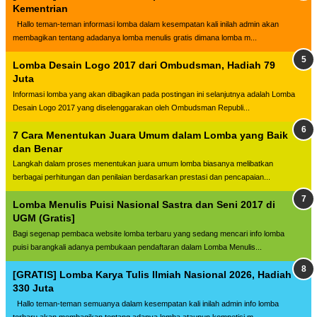
Kementrian
Hallo teman-teman informasi lomba dalam kesempatan kali inilah admin akan
membagikan tentang adadanya lomba menulis gratis dimana lomba m...
Lomba Desain Logo 2017 dari Ombudsman, Hadiah 79
Juta
Informasi lomba yang akan dibagikan pada postingan ini selanjutnya adalah Lomba
Desain Logo 2017 yang diselenggarakan oleh Ombudsman Republi...
7 Cara Menentukan Juara Umum dalam Lomba yang Baik
dan Benar
Langkah dalam proses menentukan juara umum lomba biasanya melibatkan
berbagai perhitungan dan penilaian berdasarkan prestasi dan pencapaian...
Lomba Menulis Puisi Nasional Sastra dan Seni 2017 di
UGM (Gratis]
Bagi segenap pembaca website lomba terbaru yang sedang mencari info lomba
puisi barangkali adanya pembukaan pendaftaran dalam Lomba Menulis...
[GRATIS] Lomba Karya Tulis Ilmiah Nasional 2026, Hadiah
330 Juta
Hallo teman-teman semuanya dalam kesempatan kali inilah admin info lomba