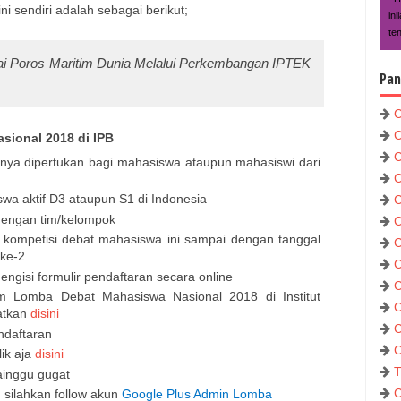
 sendiri adalah sebagai berikut;
in
te
i Poros Maritim Dunia Melalui Perkembangan IPTEK
Pan
C
C
sional 2018 di IPB
C
anya dipertukan bagi mahasiswa ataupun mahasiswi dari
C
a aktif D3 ataupun S1 di Indonesia
C
dengan tim/kelompok
C
 kompetisi debat mahasiswa ini sampai dengan tanggal
C
ke-2
C
ngisi formulir pendaftaran secara online
C
am Lomba Debat Mahasiswa Nasional 2018 di Institut
C
patkan
disini
C
ndaftaran
C
ik aja
disini
T
ainggu gugat
C
 silahkan follow akun
Google Plus Admin Lomba