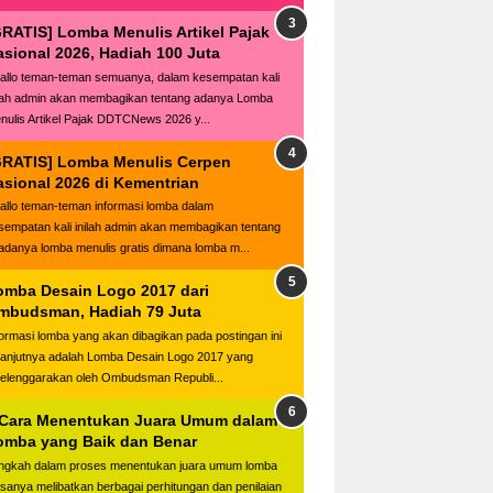
GRATIS] Lomba Menulis Artikel Pajak
asional 2026, Hadiah 100 Juta
llo teman-teman semuanya, dalam kesempatan kali
ilah admin akan membagikan tentang adanya Lomba
nulis Artikel Pajak DDTCNews 2026 y...
GRATIS] Lomba Menulis Cerpen
asional 2026 di Kementrian
llo teman-teman informasi lomba dalam
sempatan kali inilah admin akan membagikan tentang
adanya lomba menulis gratis dimana lomba m...
omba Desain Logo 2017 dari
mbudsman, Hadiah 79 Juta
formasi lomba yang akan dibagikan pada postingan ini
lanjutnya adalah Lomba Desain Logo 2017 yang
selenggarakan oleh Ombudsman Republi...
 Cara Menentukan Juara Umum dalam
omba yang Baik dan Benar
ngkah dalam proses menentukan juara umum lomba
asanya melibatkan berbagai perhitungan dan penilaian