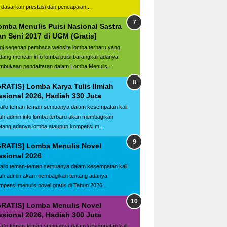
rdasarkan prestasi dan pencapaian...
omba Menulis Puisi Nasional Sastra
an Seni 2017 di UGM (Gratis]
gi segenap pembaca website lomba terbaru yang
dang mencari info lomba puisi barangkali adanya
mbukaan pendaftaran dalam Lomba Menulis...
GRATIS] Lomba Karya Tulis Ilmiah
asional 2026, Hadiah 330 Juta
llo teman-teman semuanya dalam kesempatan kali
ilah admin info lomba terbaru akan membagikan
ntang adanya lomba ataupun kompetisi m...
GRATIS] Lomba Menulis Novel
asional 2026
llo teman-teman semuanya dalam kesempatan kali
ilah admin akan membagikan tentang adanya
mpetisi menulis novel gratis di Tahun 2026...
GRATIS] Lomba Menulis Novel
asional 2026, Hadiah 300 Juta
llo teman-teman semuanya dalam kesempatan kali