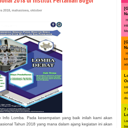
nal 2018 di Institut Pertanian Bogor
[
a 2018
,
mahasiswa
,
oktober
N
Ha
in
Me
[
N
Ha
ke
ad
L
O
In
se
di
7
L
 Info Lomba. Pada kesempatan yang baik inilah kami akan
La
sional Tahun 2018 yang mana dalam ajang kegiatan ini akan
bi