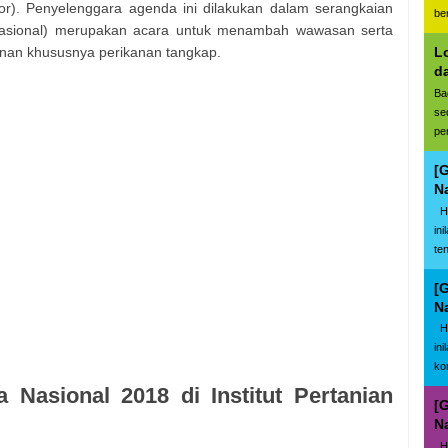
ogor). Penyelenggara agenda ini dilakukan dalam serangkaian
be
asional) merupakan acara untuk menambah wawasan serta
anan khususnya perikanan tangkap.
L
d
Ba
se
pe
[
N
Ha
in
te
[
N
Ha
in
ko
Nasional 2018 di Institut Pertanian
[
N
Ha