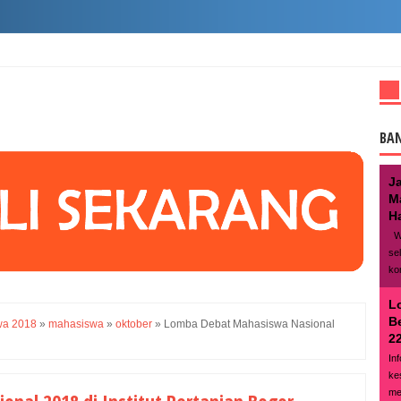
BA
J
M
Ha
We
se
ko
L
B
wa 2018
»
mahasiswa
»
oktober
»
Lomba Debat Mahasiswa Nasional
22
In
ke
me