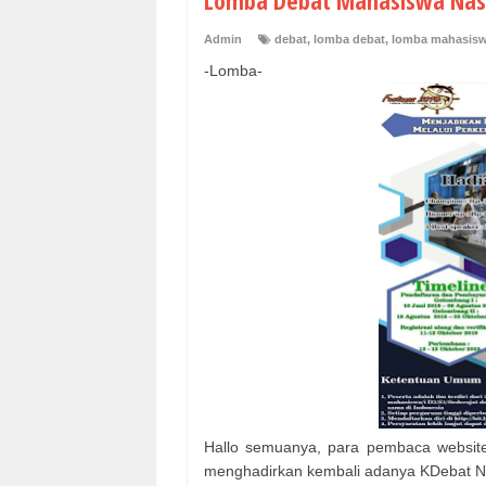
Lomba Debat Mahasiswa Nasio
Admin
debat
,
lomba debat
,
lomba mahasisw
-Lomba-
Hallo semuanya, para pembaca website
menghadirkan kembali adanya KDebat Na