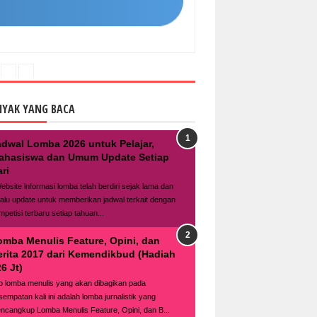
NYAK YANG BACA
adwal Lomba 2026 untuk Pelajar,
ahasiswa dan Umum Update Setiap
ri
bsite lnformasi lomba telah berdiri sejak lama dan
lalu update untuk memberikan jadwal terkait dengan
mpetisi terbaru setiap tahuan...
omba Menulis Feature, Opini, dan
erita 2017 dari Kemendikbud (Hadiah
6 Jt)
fo lomba menulis yang akan dibagikan pada
sempatan kali ini adalah lomba jurnalistik yang
ncangkup Lomba Menulis Feature, Opini, dan B...