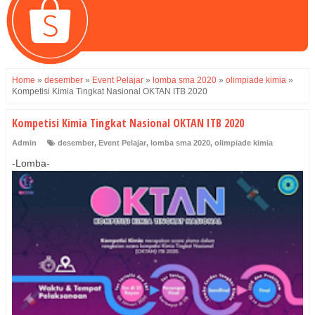
Home
»
desember
»
Event Pelajar
»
lomba sma 2020
»
olimpiade kimia
»
Kompetisi Kimia Tingkat Nasional OKTAN ITB 2020
Kompetisi Kimia Tingkat Nasional OKTAN ITB 2020
Admin
desember
,
Event Pelajar
,
lomba sma 2020
,
olimpiade kimia
-Lomba-