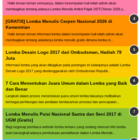
Hallo teman-teman semuanya, dalam kesempatan kali inilah admin akan
membagikan tentang adanya Lomba Menulis Artikel Pajak DDTCNews 2026 y...
[GRATIS] Lomba Menulis Cerpen Nasional 2026 di
Kementrian
Hallo teman-teman informasi lomba dalam kesempatan kali inilah admin akan
membagikan tentang adadanya lomba menulis gratis dimana lomba m...
Lomba Desain Logo 2017 dari Ombudsman, Hadiah 79
Juta
Informasi lomba yang akan dibagikan pada postingan ini selanjutnya adalah Lomba
Desain Logo 2017 yang diselenggarakan oleh Ombudsman Republi...
7 Cara Menentukan Juara Umum dalam Lomba yang Baik
dan Benar
Langkah dalam proses menentukan juara umum lomba biasanya melibatkan
berbagai perhitungan dan penilaian berdasarkan prestasi dan pencapaian...
Lomba Menulis Puisi Nasional Sastra dan Seni 2017 di
UGM (Gratis]
Bagi segenap pembaca website lomba terbaru yang sedang mencari info lomba
puisi barangkali adanya pembukaan pendaftaran dalam Lomba Menulis...