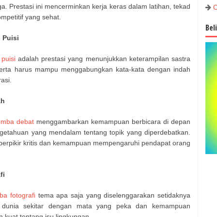
a. Prestasi ini mencerminkan kerja keras dalam latihan, tekad
C
petitif yang sehat.
Bel
 Puisi
 puisi
adalah prestasi yang menunjukkan keterampilan sastra
eserta harus mampu menggabungkan kata-kata dengan indah
asi.
ah
lomba debat
menggambarkan kemampuan berbicara di depan
getahuan yang mendalam tentang topik yang diperdebatkan.
 berpikir kritis dan kemampuan mempengaruhi pendapat orang
fi
 fotografi
tema apa saja yang diselenggarakan setidaknya
dunia sekitar dengan mata yang peka dan kemampuan
 kuat tentang isu lingkungan.