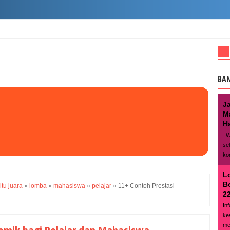
BA
J
M
Ha
We
se
ko
L
B
itu juara
»
lomba
»
mahasiswa
»
pelajar
»
11+ Contoh Prestasi
22
In
ke
me