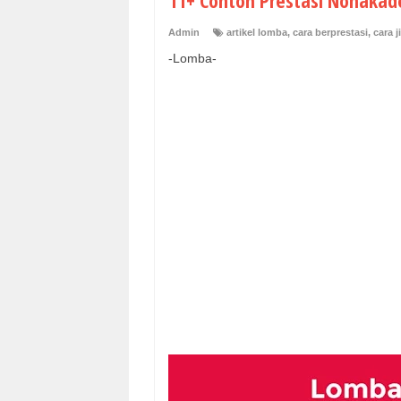
11+ Contoh Prestasi Nonakad
Admin
artikel lomba
,
cara berprestasi
,
cara j
-Lomba-