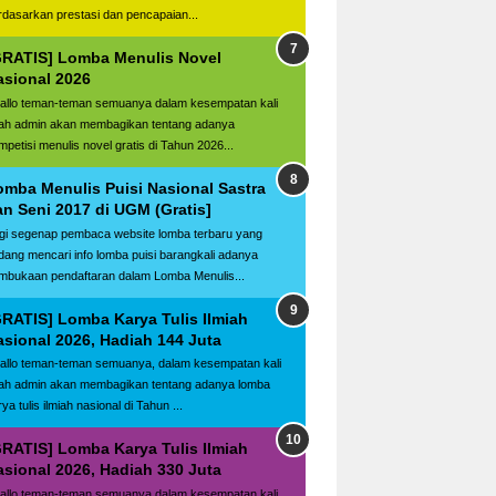
rdasarkan prestasi dan pencapaian...
GRATIS] Lomba Menulis Novel
asional 2026
llo teman-teman semuanya dalam kesempatan kali
ilah admin akan membagikan tentang adanya
mpetisi menulis novel gratis di Tahun 2026...
omba Menulis Puisi Nasional Sastra
an Seni 2017 di UGM (Gratis]
gi segenap pembaca website lomba terbaru yang
dang mencari info lomba puisi barangkali adanya
mbukaan pendaftaran dalam Lomba Menulis...
GRATIS] Lomba Karya Tulis Ilmiah
asional 2026, Hadiah 144 Juta
llo teman-teman semuanya, dalam kesempatan kali
ilah admin akan membagikan tentang adanya lomba
ya tulis ilmiah nasional di Tahun ...
GRATIS] Lomba Karya Tulis Ilmiah
asional 2026, Hadiah 330 Juta
llo teman-teman semuanya dalam kesempatan kali