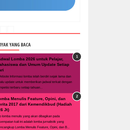
NYAK YANG BACA
adwal Lomba 2026 untuk Pelajar,
ahasiswa dan Umum Update Setiap
ri
bsite lnformasi lomba telah berdiri sejak lama dan
lalu update untuk memberikan jadwal terkait dengan
mpetisi terbaru setiap tahuan...
omba Menulis Feature, Opini, dan
erita 2017 dari Kemendikbud (Hadiah
6 Jt)
fo lomba menulis yang akan dibagikan pada
sempatan kali ini adalah lomba jurnalistik yang
ncangkup Lomba Menulis Feature, Opini, dan B...