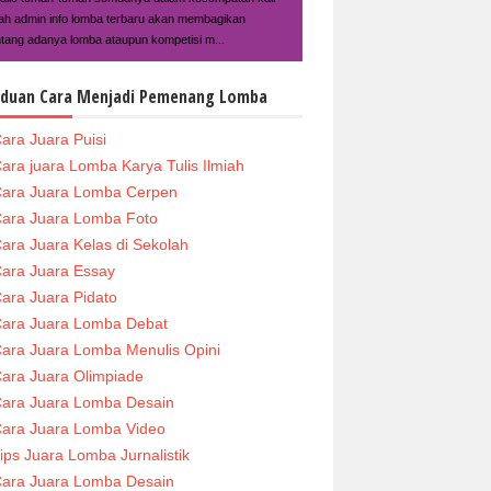
ilah admin info lomba terbaru akan membagikan
ntang adanya lomba ataupun kompetisi m...
duan Cara Menjadi Pemenang Lomba
ara Juara Puisi
ara juara Lomba Karya Tulis Ilmiah
ara Juara Lomba Cerpen
ara Juara Lomba Foto
ara Juara Kelas di Sekolah
ara Juara Essay
ara Juara Pidato
ara Juara Lomba Debat
ara Juara Lomba Menulis Opini
ara Juara Olimpiade
ara Juara Lomba Desain
ara Juara Lomba Video
ips Juara Lomba Jurnalistik
ara Juara Lomba Desain