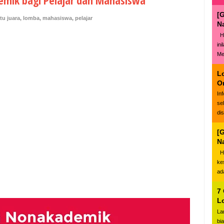
emik bagi Pelajar dan Mahasiswa
[
itu juara
,
lomba
,
mahasiswa
,
pelajar
N
Ha
in
Me
L
O
In
se
di
[
N
Ha
ke
ad
7
L
La
bi