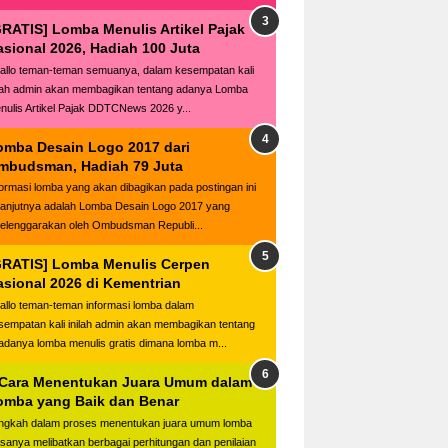
GRATIS] Lomba Menulis Artikel Pajak
asional 2026, Hadiah 100 Juta
llo teman-teman semuanya, dalam kesempatan kali
ilah admin akan membagikan tentang adanya Lomba
nulis Artikel Pajak DDTCNews 2026 y...
omba Desain Logo 2017 dari
mbudsman, Hadiah 79 Juta
formasi lomba yang akan dibagikan pada postingan ini
lanjutnya adalah Lomba Desain Logo 2017 yang
selenggarakan oleh Ombudsman Republi...
GRATIS] Lomba Menulis Cerpen
asional 2026 di Kementrian
llo teman-teman informasi lomba dalam
sempatan kali inilah admin akan membagikan tentang
adanya lomba menulis gratis dimana lomba m...
 Cara Menentukan Juara Umum dalam
omba yang Baik dan Benar
ngkah dalam proses menentukan juara umum lomba
asanya melibatkan berbagai perhitungan dan penilaian