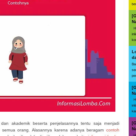
be
[
N
Ha
in
ko
L
d
Ba
se
pe
[
N
Ha
in
kar
[
 dan akademik beserta penjelasannya tentu saja menjadi
N
agi semua orang. Alasannya karena adanya beragam
contoh
Ha