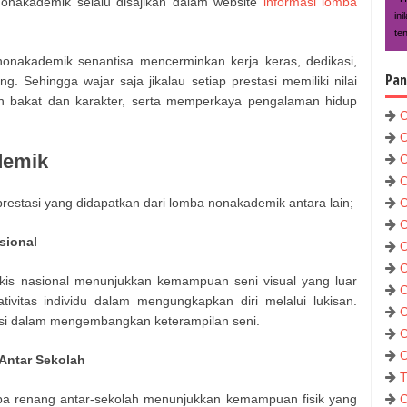
onakademik selalu disajikan dalam website
informasi lomba
in
te
onakademik senantisa mencerminkan kerja keras, dedikasi,
Pan
g. Sehingga wajar saja jikalau setiap prestasi memiliki nilai
 bakat dan karakter, serta memperkaya pengalaman hidup
C
C
demik
C
C
estasi yang didapatkan dari lomba nonakademik antara lain;
C
C
sional
C
C
ukis nasional menunjukkan kemampuan seni visual yang luar
C
tivitas individu dalam mengungkapkan diri melalui lukisan.
C
asi dalam mengembangkan keterampilan seni.
C
C
Antar Sekolah
T
 renang antar-sekolah menunjukkan kemampuan fisik yang
C