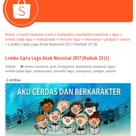
Home
»
event nasional
»
juni
»
kompetisi
»
kompetisi nasional
»
lagu
»
lomba cipta lagu
»
mahasiswa
»
menulis lagu
»
menyanyi
»
pelajar
»
umum
»
Lomba Cipta Lagu Anak Nasional 2017 [Hadiah 23 Jt]
Lomba Cipta Lagu Anak Nasional 2017 [Hadiah 23 Jt]
Admin
event nasional
,
juni
,
kompetisi
,
kompetisi nasional
,
lagu
,
lomba cipta lagu
,
mahasiswa
,
menulis lagu
,
menyanyi
,
pelajar
,
umum
-Lomba-