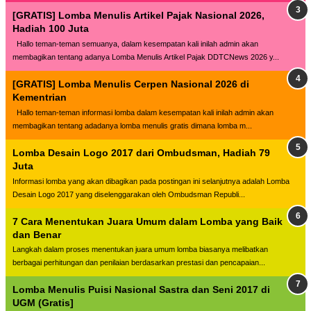
[GRATIS] Lomba Menulis Artikel Pajak Nasional 2026,
Hadiah 100 Juta
Hallo teman-teman semuanya, dalam kesempatan kali inilah admin akan
membagikan tentang adanya Lomba Menulis Artikel Pajak DDTCNews 2026 y...
[GRATIS] Lomba Menulis Cerpen Nasional 2026 di
Kementrian
Hallo teman-teman informasi lomba dalam kesempatan kali inilah admin akan
membagikan tentang adadanya lomba menulis gratis dimana lomba m...
Lomba Desain Logo 2017 dari Ombudsman, Hadiah 79
Juta
Informasi lomba yang akan dibagikan pada postingan ini selanjutnya adalah Lomba
Desain Logo 2017 yang diselenggarakan oleh Ombudsman Republi...
7 Cara Menentukan Juara Umum dalam Lomba yang Baik
dan Benar
Langkah dalam proses menentukan juara umum lomba biasanya melibatkan
berbagai perhitungan dan penilaian berdasarkan prestasi dan pencapaian...
Lomba Menulis Puisi Nasional Sastra dan Seni 2017 di
UGM (Gratis]