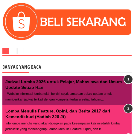
BANYAK YANG BACA
Jadwal Lomba 2026 untuk Pelajar, Mahasiswa dan Umum
Update Setiap Hari
Website lnformasi lomba telah berdiri sejak lama dan selalu update untuk
memberikan jadwal terkait dengan kompetisi terbaru setiap tahuan...
Lomba Menulis Feature, Opini, dan Berita 2017 dari
Kemendikbud (Hadiah 226 Jt)
Info lomba menulis yang akan dibagikan pada kesempatan kali ini adalah lomba
jurnalistik yang mencangkup Lomba Menulis Feature, Opini, dan B...