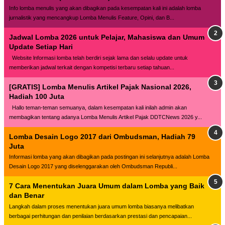
Info lomba menulis yang akan dibagikan pada kesempatan kali ini adalah lomba
jurnalistik yang mencangkup Lomba Menulis Feature, Opini, dan B...
Jadwal Lomba 2026 untuk Pelajar, Mahasiswa dan Umum
Update Setiap Hari
Website lnformasi lomba telah berdiri sejak lama dan selalu update untuk
memberikan jadwal terkait dengan kompetisi terbaru setiap tahuan...
[GRATIS] Lomba Menulis Artikel Pajak Nasional 2026,
Hadiah 100 Juta
Hallo teman-teman semuanya, dalam kesempatan kali inilah admin akan
membagikan tentang adanya Lomba Menulis Artikel Pajak DDTCNews 2026 y...
Lomba Desain Logo 2017 dari Ombudsman, Hadiah 79
Juta
Informasi lomba yang akan dibagikan pada postingan ini selanjutnya adalah Lomba
Desain Logo 2017 yang diselenggarakan oleh Ombudsman Republi...
7 Cara Menentukan Juara Umum dalam Lomba yang Baik
dan Benar
Langkah dalam proses menentukan juara umum lomba biasanya melibatkan
berbagai perhitungan dan penilaian berdasarkan prestasi dan pencapaian...