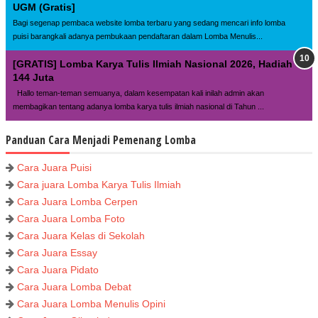
UGM (Gratis]
Bagi segenap pembaca website lomba terbaru yang sedang mencari info lomba
puisi barangkali adanya pembukaan pendaftaran dalam Lomba Menulis...
[GRATIS] Lomba Karya Tulis Ilmiah Nasional 2026, Hadiah
144 Juta
Hallo teman-teman semuanya, dalam kesempatan kali inilah admin akan
membagikan tentang adanya lomba karya tulis ilmiah nasional di Tahun ...
Panduan Cara Menjadi Pemenang Lomba
Cara Juara Puisi
Cara juara Lomba Karya Tulis Ilmiah
Cara Juara Lomba Cerpen
Cara Juara Lomba Foto
Cara Juara Kelas di Sekolah
Cara Juara Essay
Cara Juara Pidato
Cara Juara Lomba Debat
Cara Juara Lomba Menulis Opini