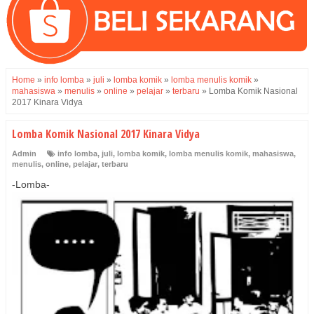
Home
»
info lomba
»
juli
»
lomba komik
»
lomba menulis komik
»
mahasiswa
»
menulis
»
online
»
pelajar
»
terbaru
»
Lomba Komik Nasional
2017 Kinara Vidya
Lomba Komik Nasional 2017 Kinara Vidya
Admin
info lomba
,
juli
,
lomba komik
,
lomba menulis komik
,
mahasiswa
,
menulis
,
online
,
pelajar
,
terbaru
-Lomba-