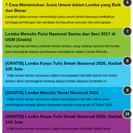
7 Cara Menentukan Juara Umum dalam Lomba yang Baik
dan Benar
Langkah dalam proses menentukan juara umum lomba biasanya melibatkan
berbagai perhitungan dan penilaian berdasarkan prestasi dan pencapaian...
Lomba Menulis Puisi Nasional Sastra dan Seni 2017 di
UGM (Gratis]
Bagi segenap pembaca website lomba terbaru yang sedang mencari info lomba
puisi barangkali adanya pembukaan pendaftaran dalam Lomba Menulis...
[GRATIS] Lomba Karya Tulis Ilmiah Nasional 2026, Hadiah
330 Juta
Hallo teman-teman semuanya dalam kesempatan kali inilah admin info lomba
terbaru akan membagikan tentang adanya lomba ataupun kompetisi m...
[GRATIS] Lomba Menulis Novel Nasional 2026
Hallo teman-teman semuanya dalam kesempatan kali inilah admin akan
membagikan tentang adanya kompetisi menulis novel gratis di Tahun 2026...
[GRATIS] Lomba Karya Tulis Ilmiah Nasional 2026, Hadiah
144 Juta
Hallo teman-teman semuanya, dalam kesempatan kali inilah admin akan