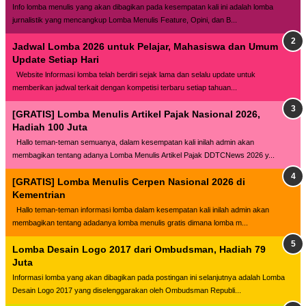
Info lomba menulis yang akan dibagikan pada kesempatan kali ini adalah lomba
jurnalistik yang mencangkup Lomba Menulis Feature, Opini, dan B...
Jadwal Lomba 2026 untuk Pelajar, Mahasiswa dan Umum
Update Setiap Hari
Website lnformasi lomba telah berdiri sejak lama dan selalu update untuk
memberikan jadwal terkait dengan kompetisi terbaru setiap tahuan...
[GRATIS] Lomba Menulis Artikel Pajak Nasional 2026,
Hadiah 100 Juta
Hallo teman-teman semuanya, dalam kesempatan kali inilah admin akan
membagikan tentang adanya Lomba Menulis Artikel Pajak DDTCNews 2026 y...
[GRATIS] Lomba Menulis Cerpen Nasional 2026 di
Kementrian
Hallo teman-teman informasi lomba dalam kesempatan kali inilah admin akan
membagikan tentang adadanya lomba menulis gratis dimana lomba m...
Lomba Desain Logo 2017 dari Ombudsman, Hadiah 79
Juta
Informasi lomba yang akan dibagikan pada postingan ini selanjutnya adalah Lomba
Desain Logo 2017 yang diselenggarakan oleh Ombudsman Republi...