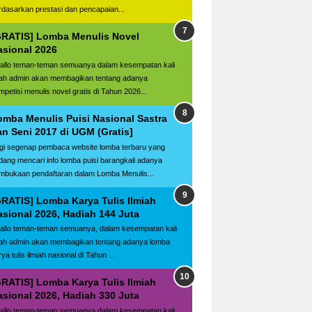
rdasarkan prestasi dan pencapaian...
GRATIS] Lomba Menulis Novel
asional 2026
llo teman-teman semuanya dalam kesempatan kali
ilah admin akan membagikan tentang adanya
mpetisi menulis novel gratis di Tahun 2026...
omba Menulis Puisi Nasional Sastra
an Seni 2017 di UGM (Gratis]
gi segenap pembaca website lomba terbaru yang
dang mencari info lomba puisi barangkali adanya
mbukaan pendaftaran dalam Lomba Menulis...
GRATIS] Lomba Karya Tulis Ilmiah
asional 2026, Hadiah 144 Juta
llo teman-teman semuanya, dalam kesempatan kali
ilah admin akan membagikan tentang adanya lomba
ya tulis ilmiah nasional di Tahun ...
GRATIS] Lomba Karya Tulis Ilmiah
asional 2026, Hadiah 330 Juta
llo teman-teman semuanya dalam kesempatan kali