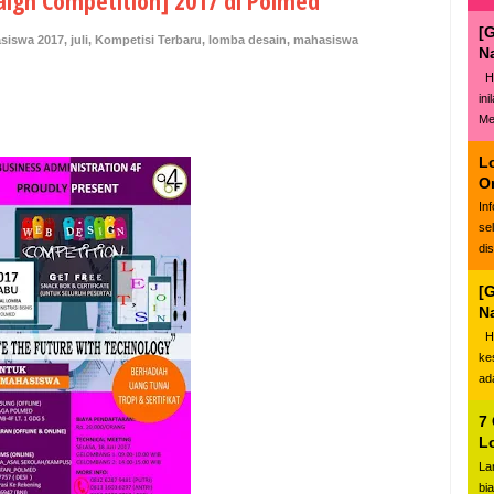
ign Competition] 2017 di Polmed
[
siswa 2017
,
juli
,
Kompetisi Terbaru
,
lomba desain
,
mahasiswa
N
Ha
in
Me
L
O
In
se
di
[
N
Ha
ke
ad
7
L
La
bi