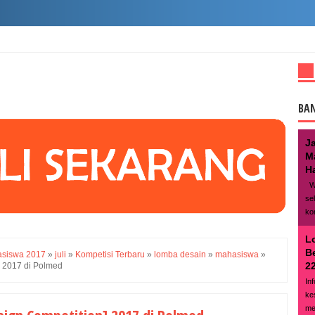
BA
J
M
Ha
We
se
ko
L
B
asiswa 2017
»
juli
»
Kompetisi Terbaru
»
lomba desain
»
mahasiswa
»
22
 2017 di Polmed
In
ke
me