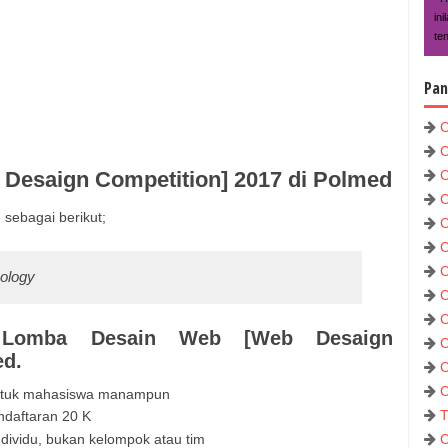
in
te
Pan
C
C
Desaign Competition] 2017 di Polmed
C
C
sebagai berikut;
C
C
C
nology
C
C
n Lomba Desain Web [Web Desaign
C
ed.
C
C
 untuk mahasiswa manampun
T
daftaran 20 K
dividu, bukan kelompok atau tim
C