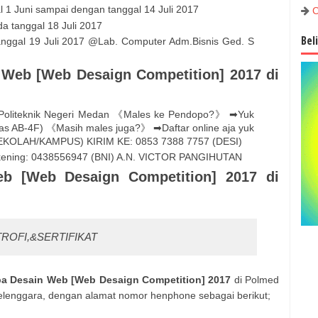
l 1 Juni sampai dengan tanggal 14 Juli 2017
C
a tanggal 18 Juli 2017
Bel
nggal 19 Juli 2017 @Lab. Computer Adm.Bisnis Ged. S
 Web [Web Desaign Competition] 2017 di
a Politeknik Negeri Medan 《Males ke Pendopo?》 ➡Yuk
elas AB-4F) 《Masih males juga?》 ➡Daftar online aja yuk
OLAH/KAMPUS) KIRIM KE: 0853 7388 7757 (DESI)
i rekening: 0438556947 (BNI) A.N. VICTOR PANGIHUTAN
b [Web Desaign Competition] 2017 di
ROFI,&SERTIFIKAT
a Desain Web [Web Desaign Competition] 2017
di Polmed
elenggara, dengan alamat nomor henphone sebagai berikut;