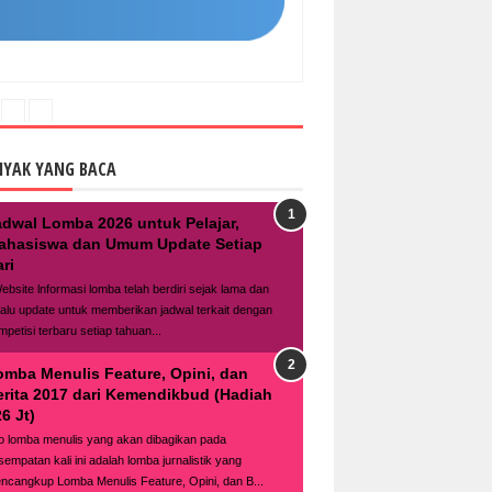
NYAK YANG BACA
adwal Lomba 2026 untuk Pelajar,
ahasiswa dan Umum Update Setiap
ri
bsite lnformasi lomba telah berdiri sejak lama dan
lalu update untuk memberikan jadwal terkait dengan
mpetisi terbaru setiap tahuan...
omba Menulis Feature, Opini, dan
erita 2017 dari Kemendikbud (Hadiah
6 Jt)
fo lomba menulis yang akan dibagikan pada
sempatan kali ini adalah lomba jurnalistik yang
ncangkup Lomba Menulis Feature, Opini, dan B...