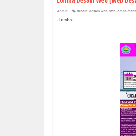
Lomba Desain Web [Web Desa
Admin
desain
,
desain web
,
info lomba maha
-Lomba-