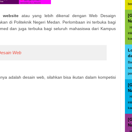
be
[
 website
atau yang lebih dikenal dengan Web Desaign
N
kan di Politeknik Negeri Medan. Perlombaan ini terbuka bagi
Ha
med dan juga terbuka bagi seluruh mahasiswa dari Kampus
in
ko
L
Desain Web
d
Ba
se
pe
ya adalah desain web, silahkan bisa ikutan dalam kompetisi
[
N
Ha
in
kar
[
N
Ha