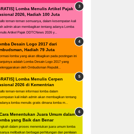
GRATIS] Lomba Menulis Artikel Pajak
asional 2026, Hadiah 100 Juta
llo teman-teman semuanya, dalam kesempatan kali
ilah admin akan membagikan tentang adanya Lomba
nulis Artikel Pajak DDTCNews 2026 y...
omba Desain Logo 2017 dari
mbudsman, Hadiah 79 Juta
formasi lomba yang akan dibagikan pada postingan ini
lanjutnya adalah Lomba Desain Logo 2017 yang
selenggarakan oleh Ombudsman Republi...
GRATIS] Lomba Menulis Cerpen
asional 2026 di Kementrian
llo teman-teman informasi lomba dalam
sempatan kali inilah admin akan membagikan tentang
adanya lomba menulis gratis dimana lomba m...
 Cara Menentukan Juara Umum dalam
omba yang Baik dan Benar
ngkah dalam proses menentukan juara umum lomba
asanya melibatkan berbagai perhitungan dan penilaian