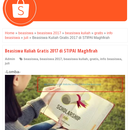
Home
»
beasiswa
»
beasiswa 2017
»
beasiswa kuliah
»
gratis
»
info
beasiswa
»
juli
»
Beasiswa Kuliah Gratis 2017 di STIPAI Maghfirah
Beasiswa Kuliah Gratis 2017 di STIPAI Maghfirah
Admin
beasiswa
,
beasiswa 2017
,
beasiswa kuliah
,
gratis
,
info beasiswa
,
juli
-Lomba-