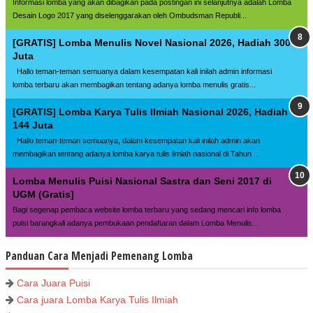
Informasi lomba yang akan dibagikan pada postingan ini selanjutnya adalah Lomba
Desain Logo 2017 yang diselenggarakan oleh Ombudsman Republi...
[GRATIS] Lomba Menulis Novel Nasional 2026, Hadiah 300
Juta
Hallo teman-teman semuanya dalam kesempatan kali inilah admin informasi
lomba terbaru akan membagikan tentang adanya lomba menulis gratis...
[GRATIS] Lomba Karya Tulis Ilmiah Nasional 2026, Hadiah
144 Juta
Hallo teman-teman semuanya, dalam kesempatan kali inilah admin akan
membagikan tentang adanya lomba karya tulis ilmiah nasional di Tahun ...
Lomba Menulis Puisi Nasional Sastra dan Seni 2017 di
UGM (Gratis]
Bagi segenap pembaca website lomba terbaru yang sedang mencari info lomba
puisi barangkali adanya pembukaan pendaftaran dalam Lomba Menulis...
Panduan Cara Menjadi Pemenang Lomba
Cara Juara Puisi
Cara juara Lomba Karya Tulis Ilmiah