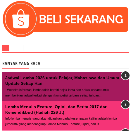
BANYAK YANG BACA
Jadwal Lomba 2026 untuk Pelajar, Mahasiswa dan Umum
Update Setiap Hari
Website lnformasi lomba telah berdiri sejak lama dan selalu update untuk
memberikan jadwal terkait dengan kompetisi terbaru setiap tahuan...
Lomba Menulis Feature, Opini, dan Berita 2017 dari
Kemendikbud (Hadiah 226 Jt)
Info lomba menulis yang akan dibagikan pada kesempatan kali ini adalah lomba
jurnalistik yang mencangkup Lomba Menulis Feature, Opini, dan B...