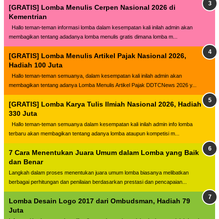
[GRATIS] Lomba Menulis Cerpen Nasional 2026 di
Kementrian
Hallo teman-teman informasi lomba dalam kesempatan kali inilah admin akan
membagikan tentang adadanya lomba menulis gratis dimana lomba m...
[GRATIS] Lomba Menulis Artikel Pajak Nasional 2026,
Hadiah 100 Juta
Hallo teman-teman semuanya, dalam kesempatan kali inilah admin akan
membagikan tentang adanya Lomba Menulis Artikel Pajak DDTCNews 2026 y...
[GRATIS] Lomba Karya Tulis Ilmiah Nasional 2026, Hadiah
330 Juta
Hallo teman-teman semuanya dalam kesempatan kali inilah admin info lomba
terbaru akan membagikan tentang adanya lomba ataupun kompetisi m...
7 Cara Menentukan Juara Umum dalam Lomba yang Baik
dan Benar
Langkah dalam proses menentukan juara umum lomba biasanya melibatkan
berbagai perhitungan dan penilaian berdasarkan prestasi dan pencapaian...
Lomba Desain Logo 2017 dari Ombudsman, Hadiah 79
Juta