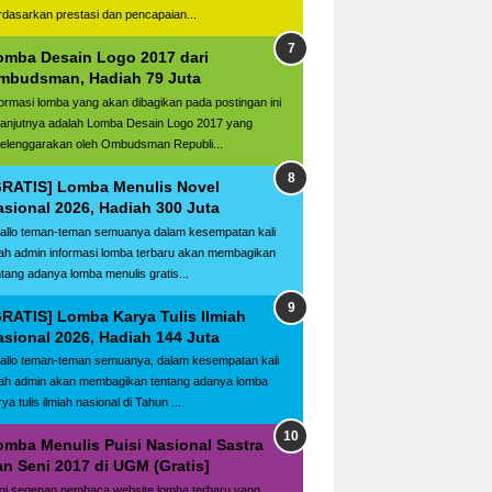
rdasarkan prestasi dan pencapaian...
omba Desain Logo 2017 dari
mbudsman, Hadiah 79 Juta
formasi lomba yang akan dibagikan pada postingan ini
lanjutnya adalah Lomba Desain Logo 2017 yang
selenggarakan oleh Ombudsman Republi...
GRATIS] Lomba Menulis Novel
asional 2026, Hadiah 300 Juta
llo teman-teman semuanya dalam kesempatan kali
ilah admin informasi lomba terbaru akan membagikan
ntang adanya lomba menulis gratis...
GRATIS] Lomba Karya Tulis Ilmiah
asional 2026, Hadiah 144 Juta
llo teman-teman semuanya, dalam kesempatan kali
ilah admin akan membagikan tentang adanya lomba
ya tulis ilmiah nasional di Tahun ...
omba Menulis Puisi Nasional Sastra
an Seni 2017 di UGM (Gratis]
gi segenap pembaca website lomba terbaru yang