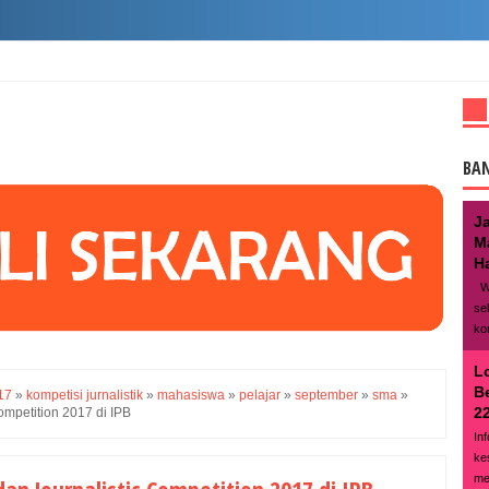
BA
J
M
Ha
We
se
ko
L
B
17
»
kompetisi jurnalistik
»
mahasiswa
»
pelajar
»
september
»
sma
»
22
ompetition 2017 di IPB
In
ke
me