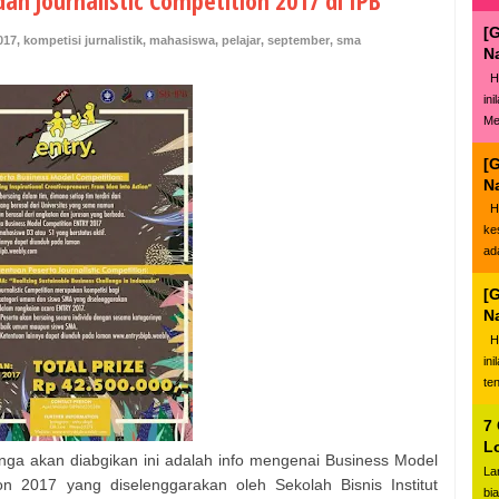
an Journalistic Competition 2017 di IPB
[
017
,
kompetisi jurnalistik
,
mahasiswa
,
pelajar
,
september
,
sma
N
Ha
in
Me
[
N
Ha
ke
ad
[
N
Ha
in
te
7
L
nga akan diabgikan ini adalah info mengenai Business Model
La
ion 2017 yang diselenggarakan oleh Sekolah Bisnis Institut
bi