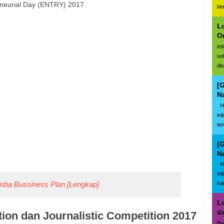
eneurial Day (ENTRY) 2017.
be
L
O
In
se
di
[
N
Ha
in
te
[
N
Ha
in
mba Bussiness Plan [Lengkap]
kar
L
d
ion dan Journalistic Competition 2017
Ba