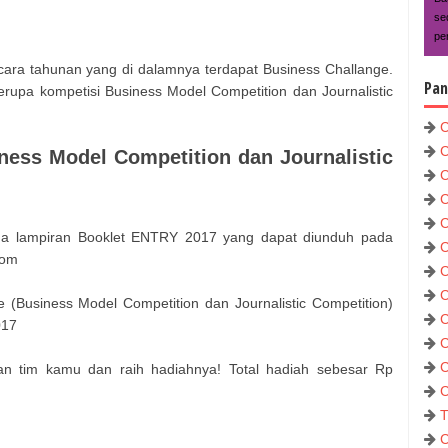
se
pe
ra tahunan yang di dalamnya terdapat Business Challange.
Pan
rupa kompetisi Business Model Competition dan Journalistic
C
C
ness Model Competition dan Journalistic
C
C
C
ada lampiran Booklet ENTRY 2017 yang dapat diunduh pada
C
com
C
C
 (Business Model Competition dan Journalistic Competition)
C
017
C
C
kan tim kamu dan raih hadiahnya! Total hadiah sebesar Rp
C
T
C