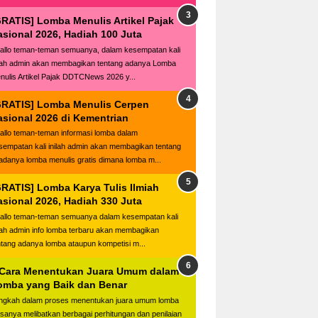
GRATIS] Lomba Menulis Artikel Pajak
asional 2026, Hadiah 100 Juta
llo teman-teman semuanya, dalam kesempatan kali
ilah admin akan membagikan tentang adanya Lomba
nulis Artikel Pajak DDTCNews 2026 y...
GRATIS] Lomba Menulis Cerpen
asional 2026 di Kementrian
llo teman-teman informasi lomba dalam
sempatan kali inilah admin akan membagikan tentang
adanya lomba menulis gratis dimana lomba m...
GRATIS] Lomba Karya Tulis Ilmiah
asional 2026, Hadiah 330 Juta
llo teman-teman semuanya dalam kesempatan kali
ilah admin info lomba terbaru akan membagikan
ntang adanya lomba ataupun kompetisi m...
 Cara Menentukan Juara Umum dalam
omba yang Baik dan Benar
ngkah dalam proses menentukan juara umum lomba
asanya melibatkan berbagai perhitungan dan penilaian