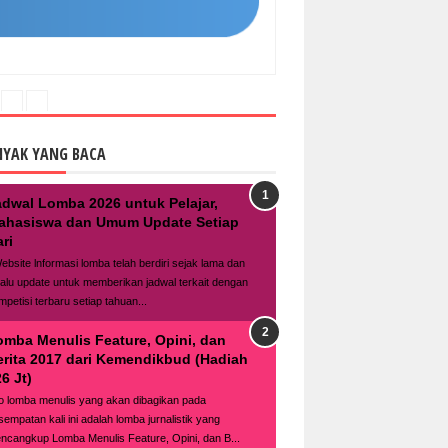
NYAK YANG BACA
adwal Lomba 2026 untuk Pelajar,
ahasiswa dan Umum Update Setiap
ri
bsite lnformasi lomba telah berdiri sejak lama dan
lalu update untuk memberikan jadwal terkait dengan
mpetisi terbaru setiap tahuan...
omba Menulis Feature, Opini, dan
erita 2017 dari Kemendikbud (Hadiah
6 Jt)
fo lomba menulis yang akan dibagikan pada
sempatan kali ini adalah lomba jurnalistik yang
ncangkup Lomba Menulis Feature, Opini, dan B...