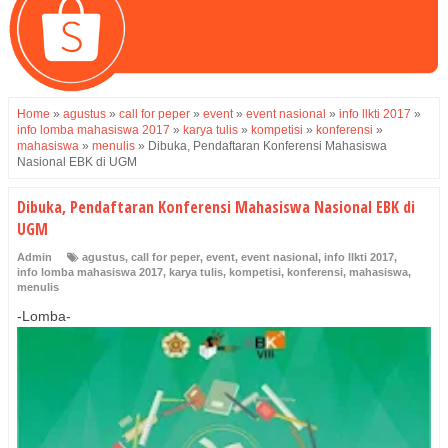
Home
»
agustus
»
call for peper
»
event
»
event nasional
»
info llkti 2017
»
info lomba mahasiswa 2017
»
karya tulis
»
kompetisi
»
konferensi
»
mahasiswa
»
menulis
»
Dibuka, Pendaftaran Konferensi Mahasiswa
Nasional EBK di UGM
Dibuka, Pendaftaran Konferensi Mahasiswa Nasional EBK di
UGM
Admin
agustus
,
call for peper
,
event
,
event nasional
,
info llkti 2017
,
info lomba mahasiswa 2017
,
karya tulis
,
kompetisi
,
konferensi
,
mahasiswa
,
menulis
-Lomba-