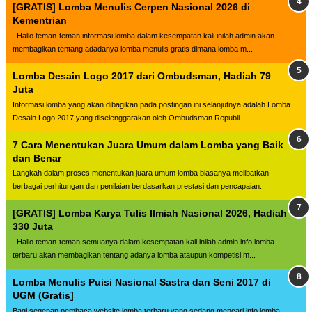
[GRATIS] Lomba Menulis Cerpen Nasional 2026 di
Kementrian
Hallo teman-teman informasi lomba dalam kesempatan kali inilah admin akan
membagikan tentang adadanya lomba menulis gratis dimana lomba m...
Lomba Desain Logo 2017 dari Ombudsman, Hadiah 79
Juta
Informasi lomba yang akan dibagikan pada postingan ini selanjutnya adalah Lomba
Desain Logo 2017 yang diselenggarakan oleh Ombudsman Republi...
7 Cara Menentukan Juara Umum dalam Lomba yang Baik
dan Benar
Langkah dalam proses menentukan juara umum lomba biasanya melibatkan
berbagai perhitungan dan penilaian berdasarkan prestasi dan pencapaian...
[GRATIS] Lomba Karya Tulis Ilmiah Nasional 2026, Hadiah
330 Juta
Hallo teman-teman semuanya dalam kesempatan kali inilah admin info lomba
terbaru akan membagikan tentang adanya lomba ataupun kompetisi m...
Lomba Menulis Puisi Nasional Sastra dan Seni 2017 di
UGM (Gratis]
Bagi segenap pembaca website lomba terbaru yang sedang mencari info lomba