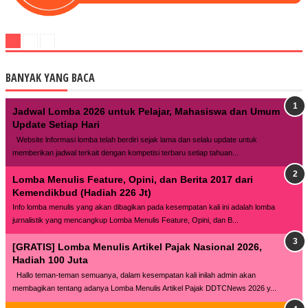
BANYAK YANG BACA
Jadwal Lomba 2026 untuk Pelajar, Mahasiswa dan Umum
Update Setiap Hari
Website lnformasi lomba telah berdiri sejak lama dan selalu update untuk
memberikan jadwal terkait dengan kompetisi terbaru setiap tahuan...
Lomba Menulis Feature, Opini, dan Berita 2017 dari
Kemendikbud (Hadiah 226 Jt)
Info lomba menulis yang akan dibagikan pada kesempatan kali ini adalah lomba
jurnalistik yang mencangkup Lomba Menulis Feature, Opini, dan B...
[GRATIS] Lomba Menulis Artikel Pajak Nasional 2026,
Hadiah 100 Juta
Hallo teman-teman semuanya, dalam kesempatan kali inilah admin akan
membagikan tentang adanya Lomba Menulis Artikel Pajak DDTCNews 2026 y...