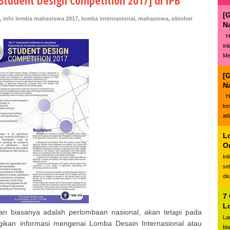
Student Design Competition 2017] di IPB
[
,
info lomba mahasiswa 2017
,
lomba internasional
,
mahasiswa
,
oktober
N
Ha
in
Me
[
N
Ha
ke
ad
L
O
In
se
di
7
L
n biasanya adalah perlombaan nasional, akan tetapi pada
La
ikan informasi mengenai Lomba Desain Internasional atau
bi