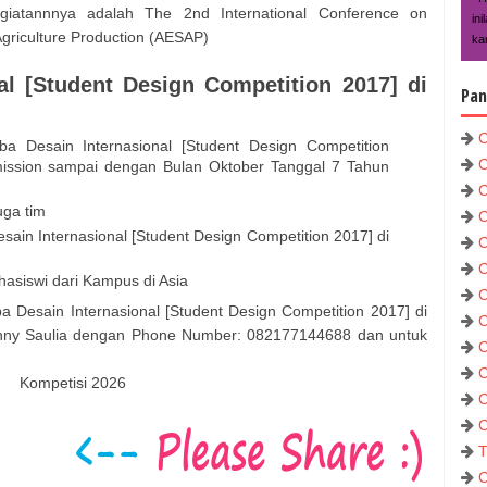
tannnya adalah The 2nd International Conference on
in
 Agriculture Production (AESAP)
kar
al [Student Design Competition 2017] di
Pan
C
a Desain Internasional [Student Design Competition
C
mission sampai dengan Bulan Oktober Tanggal 7 Tahun
C
uga tim
C
ain Internasional [Student Design Competition 2017] di
C
C
asiswi dari Kampus di Asia
C
 Desain Internasional [Student Design Competition 2017] di
C
enny Saulia dengan Phone Number: 082177144688 dan untuk
C
C
Kompetisi 2026
C
C
T
C