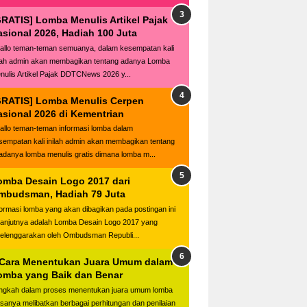
GRATIS] Lomba Menulis Artikel Pajak
asional 2026, Hadiah 100 Juta
llo teman-teman semuanya, dalam kesempatan kali
ilah admin akan membagikan tentang adanya Lomba
nulis Artikel Pajak DDTCNews 2026 y...
GRATIS] Lomba Menulis Cerpen
asional 2026 di Kementrian
llo teman-teman informasi lomba dalam
sempatan kali inilah admin akan membagikan tentang
adanya lomba menulis gratis dimana lomba m...
omba Desain Logo 2017 dari
mbudsman, Hadiah 79 Juta
formasi lomba yang akan dibagikan pada postingan ini
lanjutnya adalah Lomba Desain Logo 2017 yang
selenggarakan oleh Ombudsman Republi...
 Cara Menentukan Juara Umum dalam
omba yang Baik dan Benar
ngkah dalam proses menentukan juara umum lomba
asanya melibatkan berbagai perhitungan dan penilaian