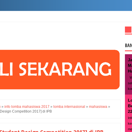
BA
J
M
Ha
We
se
ko
L
B
u
»
info lomba mahasiswa 2017
»
lomba internasional
»
mahasiswa
»
22
Design Competition 2017] di IPB
In
ke
me