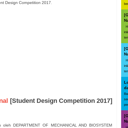
dent Design Competition 2017.
be
[
N
Ha
in
te
[
N
Ha
in
te
L
d
Ba
nal
[Student Design Competition 2017]
se
pe
[
N
arakan oleh DEPARTMENT OF MECHANICAL AND BIOSYSTEM
Ha