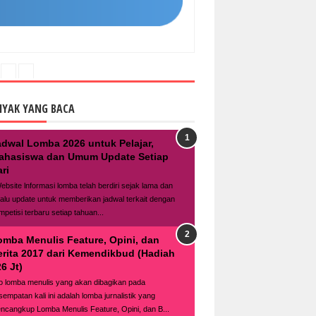
NYAK YANG BACA
adwal Lomba 2026 untuk Pelajar,
ahasiswa dan Umum Update Setiap
ri
bsite lnformasi lomba telah berdiri sejak lama dan
lalu update untuk memberikan jadwal terkait dengan
mpetisi terbaru setiap tahuan...
omba Menulis Feature, Opini, dan
erita 2017 dari Kemendikbud (Hadiah
6 Jt)
fo lomba menulis yang akan dibagikan pada
sempatan kali ini adalah lomba jurnalistik yang
ncangkup Lomba Menulis Feature, Opini, dan B...