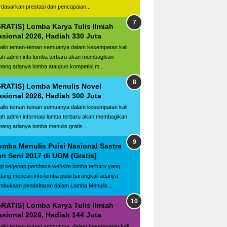
rdasarkan prestasi dan pencapaian...
GRATIS] Lomba Karya Tulis Ilmiah
asional 2026, Hadiah 330 Juta
llo teman-teman semuanya dalam kesempatan kali
ilah admin info lomba terbaru akan membagikan
ntang adanya lomba ataupun kompetisi m...
GRATIS] Lomba Menulis Novel
asional 2026, Hadiah 300 Juta
llo teman-teman semuanya dalam kesempatan kali
ilah admin informasi lomba terbaru akan membagikan
ntang adanya lomba menulis gratis...
omba Menulis Puisi Nasional Sastra
an Seni 2017 di UGM (Gratis]
gi segenap pembaca website lomba terbaru yang
dang mencari info lomba puisi barangkali adanya
mbukaan pendaftaran dalam Lomba Menulis...
GRATIS] Lomba Karya Tulis Ilmiah
asional 2026, Hadiah 144 Juta
llo teman-teman semuanya, dalam kesempatan kali