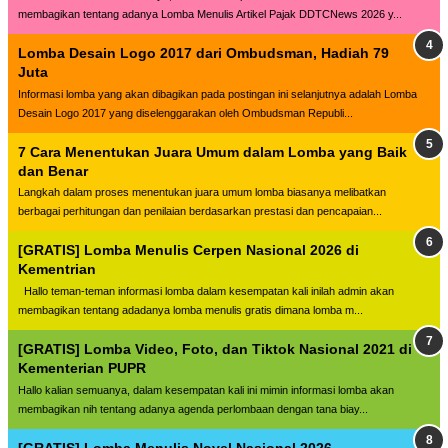
membagikan tentang adanya Lomba Menulis Artikel Pajak DDTCNews 2026 y...
Lomba Desain Logo 2017 dari Ombudsman, Hadiah 79
Juta
Informasi lomba yang akan dibagikan pada postingan ini selanjutnya adalah Lomba
Desain Logo 2017 yang diselenggarakan oleh Ombudsman Republi...
7 Cara Menentukan Juara Umum dalam Lomba yang Baik
dan Benar
Langkah dalam proses menentukan juara umum lomba biasanya melibatkan
berbagai perhitungan dan penilaian berdasarkan prestasi dan pencapaian...
[GRATIS] Lomba Menulis Cerpen Nasional 2026 di
Kementrian
Hallo teman-teman informasi lomba dalam kesempatan kali inilah admin akan
membagikan tentang adadanya lomba menulis gratis dimana lomba m...
[GRATIS] Lomba Video, Foto, dan Tiktok Nasional 2021 di
Kementerian PUPR
Hallo kalian semuanya, dalam kesempatan kali ini mimin informasi lomba akan
membagikan nih tentang adanya agenda perlombaan dengan tana biay...
[GRATIS] Lomba Menulis Novel Nasional 2026