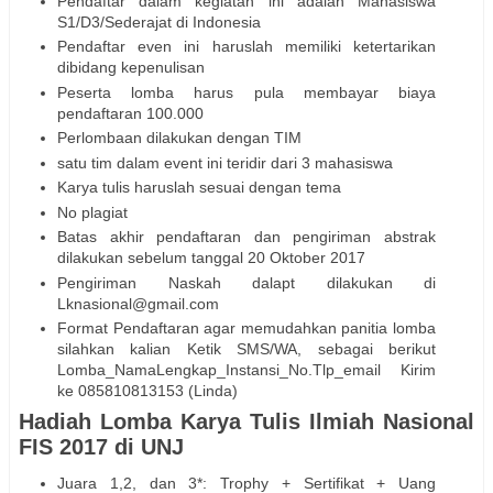
Pendaftar dalam kegiatan ini adalah Mahasiswa
S1/D3/Sederajat di Indonesia
Pendaftar even ini haruslah memiliki ketertarikan
dibidang kepenulisan
Peserta lomba harus pula membayar biaya
pendaftaran 100.000
Perlombaan dilakukan dengan TIM
satu tim dalam event ini teridir dari 3 mahasiswa
Karya tulis haruslah sesuai dengan tema
No plagiat
Batas akhir pendaftaran dan pengiriman abstrak
dilakukan sebelum tanggal 20 Oktober 2017
Pengiriman Naskah dalapt dilakukan di
Lknasional@gmail.com
Format Pendaftaran agar memudahkan panitia lomba
silahkan kalian Ketik SMS/WA, sebagai berikut
Lomba_NamaLengkap_Instansi_No.Tlp_email Kirim
ke 085810813153 (Linda)
Hadiah Lomba Karya Tulis Ilmiah Nasional
FIS 2017 di UNJ
Juara 1,2, dan 3*: Trophy + Sertifikat + Uang