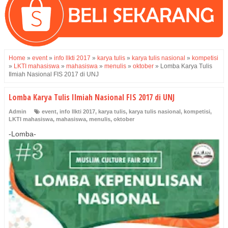
Home
»
event
»
info llkti 2017
»
karya tulis
»
karya tulis nasional
»
kompetisi
»
LKTI mahasiswa
»
mahasiswa
»
menulis
»
oktober
»
Lomba Karya Tulis
Ilmiah Nasional FIS 2017 di UNJ
Lomba Karya Tulis Ilmiah Nasional FIS 2017 di UNJ
Admin
event
,
info llkti 2017
,
karya tulis
,
karya tulis nasional
,
kompetisi
,
LKTI mahasiswa
,
mahasiswa
,
menulis
,
oktober
-Lomba-