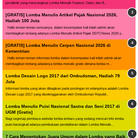
jurnalistik yang mencangkup Lomba Menulis Feature, Opini, dan B...
[GRATIS] Lomba Menulis Artikel Pajak Nasional 2026,
Hadiah 100 Juta
Hallo teman-teman semuanya, dalam kesempatan kali inilah admin akan
membagikan tentang adanya Lomba Menulis Artikel Pajak DDTCNews 2026 y...
[GRATIS] Lomba Menulis Cerpen Nasional 2026 di
Kementrian
Hallo teman-teman informasi lomba dalam kesempatan kali inilah admin akan
membagikan tentang adadanya lomba menulis gratis dimana lomba m...
Lomba Desain Logo 2017 dari Ombudsman, Hadiah 79
Juta
Informasi lomba yang akan dibagikan pada postingan ini selanjutnya adalah Lomba
Desain Logo 2017 yang diselenggarakan oleh Ombudsman Republi...
Lomba Menulis Puisi Nasional Sastra dan Seni 2017 di
UGM (Gratis]
Bagi segenap pembaca website lomba terbaru yang sedang mencari info lomba
puisi barangkali adanya pembukaan pendaftaran dalam Lomba Menulis...
7 Cara Menentukan Juara Umum dalam Lomba yang Baik