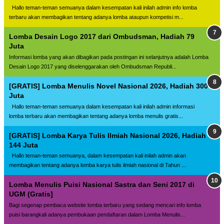
Hallo teman-teman semuanya dalam kesempatan kali inilah admin info lomba
terbaru akan membagikan tentang adanya lomba ataupun kompetisi m...
Lomba Desain Logo 2017 dari Ombudsman, Hadiah 79
Juta
Informasi lomba yang akan dibagikan pada postingan ini selanjutnya adalah Lomba
Desain Logo 2017 yang diselenggarakan oleh Ombudsman Republi...
[GRATIS] Lomba Menulis Novel Nasional 2026, Hadiah 300
Juta
Hallo teman-teman semuanya dalam kesempatan kali inilah admin informasi
lomba terbaru akan membagikan tentang adanya lomba menulis gratis...
[GRATIS] Lomba Karya Tulis Ilmiah Nasional 2026, Hadiah
144 Juta
Hallo teman-teman semuanya, dalam kesempatan kali inilah admin akan
membagikan tentang adanya lomba karya tulis ilmiah nasional di Tahun ...
Lomba Menulis Puisi Nasional Sastra dan Seni 2017 di
UGM (Gratis]
Bagi segenap pembaca website lomba terbaru yang sedang mencari info lomba
puisi barangkali adanya pembukaan pendaftaran dalam Lomba Menulis...