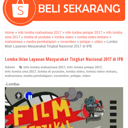
Home
»
info lomba mahasiswa 2017
»
info lomba pelajar 2017
»
info lomba
sma 2017
»
lomba di youtube
»
lomba video
»
lomba video terbaru
»
mahasiswa
»
media pembalajarn
»
november
»
pelajar
»
video
»
Lomba
Iklan Layanan Masyarakat Tingkat Nasional 2017 di IPB
Lomba Iklan Layanan Masyarakat Tingkat Nasional 2017 di IPB
Admin
info lomba mahasiswa 2017
,
info lomba pelajar 2017
,
info lomba sma 2017
,
lomba di youtube
,
lomba video
,
lomba video terbaru
,
mahasiswa
,
media pembalajarn
,
november
,
pelajar
,
video
-Lomba-