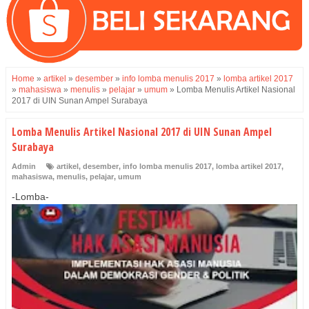
Home
»
artikel
»
desember
»
info lomba menulis 2017
»
lomba artikel 2017
»
mahasiswa
»
menulis
»
pelajar
»
umum
»
Lomba Menulis Artikel Nasional
2017 di UIN Sunan Ampel Surabaya
Lomba Menulis Artikel Nasional 2017 di UIN Sunan Ampel
Surabaya
Admin
artikel
,
desember
,
info lomba menulis 2017
,
lomba artikel 2017
,
mahasiswa
,
menulis
,
pelajar
,
umum
-Lomba-