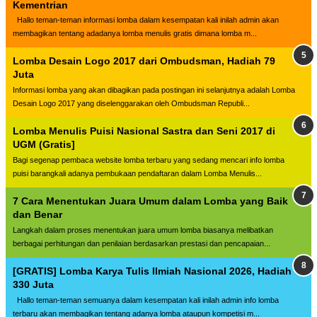
Kementrian
Hallo teman-teman informasi lomba dalam kesempatan kali inilah admin akan
membagikan tentang adadanya lomba menulis gratis dimana lomba m...
Lomba Desain Logo 2017 dari Ombudsman, Hadiah 79
Juta
Informasi lomba yang akan dibagikan pada postingan ini selanjutnya adalah Lomba
Desain Logo 2017 yang diselenggarakan oleh Ombudsman Republi...
Lomba Menulis Puisi Nasional Sastra dan Seni 2017 di
UGM (Gratis]
Bagi segenap pembaca website lomba terbaru yang sedang mencari info lomba
puisi barangkali adanya pembukaan pendaftaran dalam Lomba Menulis...
7 Cara Menentukan Juara Umum dalam Lomba yang Baik
dan Benar
Langkah dalam proses menentukan juara umum lomba biasanya melibatkan
berbagai perhitungan dan penilaian berdasarkan prestasi dan pencapaian...
[GRATIS] Lomba Karya Tulis Ilmiah Nasional 2026, Hadiah
330 Juta
Hallo teman-teman semuanya dalam kesempatan kali inilah admin info lomba
terbaru akan membagikan tentang adanya lomba ataupun kompetisi m...