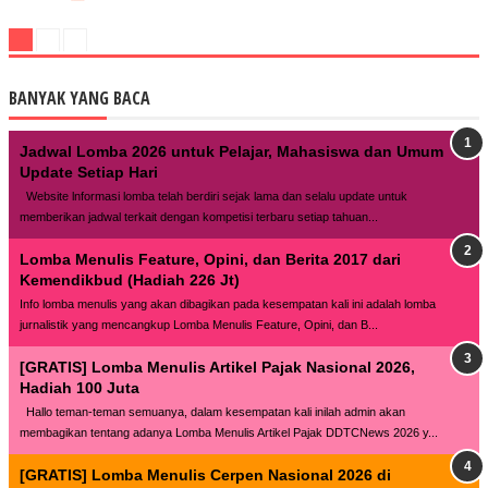
BANYAK YANG BACA
Jadwal Lomba 2026 untuk Pelajar, Mahasiswa dan Umum
Update Setiap Hari
Website lnformasi lomba telah berdiri sejak lama dan selalu update untuk
memberikan jadwal terkait dengan kompetisi terbaru setiap tahuan...
Lomba Menulis Feature, Opini, dan Berita 2017 dari
Kemendikbud (Hadiah 226 Jt)
Info lomba menulis yang akan dibagikan pada kesempatan kali ini adalah lomba
jurnalistik yang mencangkup Lomba Menulis Feature, Opini, dan B...
[GRATIS] Lomba Menulis Artikel Pajak Nasional 2026,
Hadiah 100 Juta
Hallo teman-teman semuanya, dalam kesempatan kali inilah admin akan
membagikan tentang adanya Lomba Menulis Artikel Pajak DDTCNews 2026 y...
[GRATIS] Lomba Menulis Cerpen Nasional 2026 di