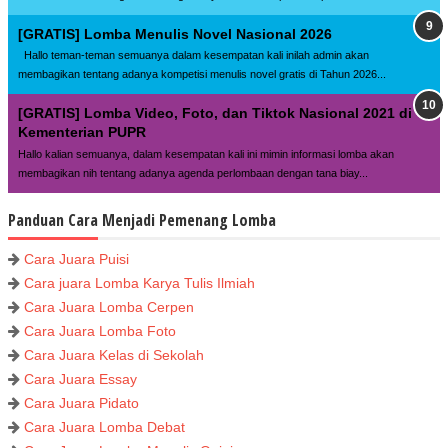
[GRATIS] Lomba Menulis Novel Nasional 2026
Hallo teman-teman semuanya dalam kesempatan kali inilah admin akan
membagikan tentang adanya kompetisi menulis novel gratis di Tahun 2026...
[GRATIS] Lomba Video, Foto, dan Tiktok Nasional 2021 di
Kementerian PUPR
Hallo kalian semuanya, dalam kesempatan kali ini mimin informasi lomba akan
membagikan nih tentang adanya agenda perlombaan dengan tana biay...
Panduan Cara Menjadi Pemenang Lomba
Cara Juara Puisi
Cara juara Lomba Karya Tulis Ilmiah
Cara Juara Lomba Cerpen
Cara Juara Lomba Foto
Cara Juara Kelas di Sekolah
Cara Juara Essay
Cara Juara Pidato
Cara Juara Lomba Debat