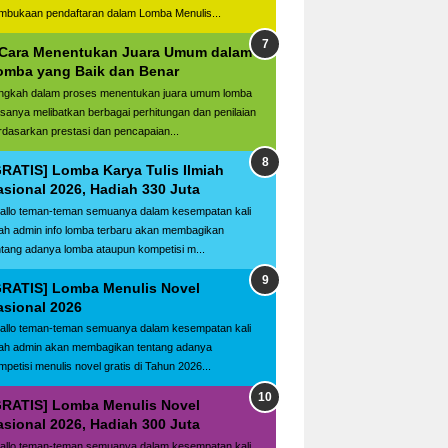
mbukaan pendaftaran dalam Lomba Menulis...
 Cara Menentukan Juara Umum dalam
omba yang Baik dan Benar
ngkah dalam proses menentukan juara umum lomba
asanya melibatkan berbagai perhitungan dan penilaian
rdasarkan prestasi dan pencapaian...
GRATIS] Lomba Karya Tulis Ilmiah
asional 2026, Hadiah 330 Juta
llo teman-teman semuanya dalam kesempatan kali
ilah admin info lomba terbaru akan membagikan
ntang adanya lomba ataupun kompetisi m...
GRATIS] Lomba Menulis Novel
asional 2026
llo teman-teman semuanya dalam kesempatan kali
ilah admin akan membagikan tentang adanya
mpetisi menulis novel gratis di Tahun 2026...
GRATIS] Lomba Menulis Novel
asional 2026, Hadiah 300 Juta
llo teman-teman semuanya dalam kesempatan kali