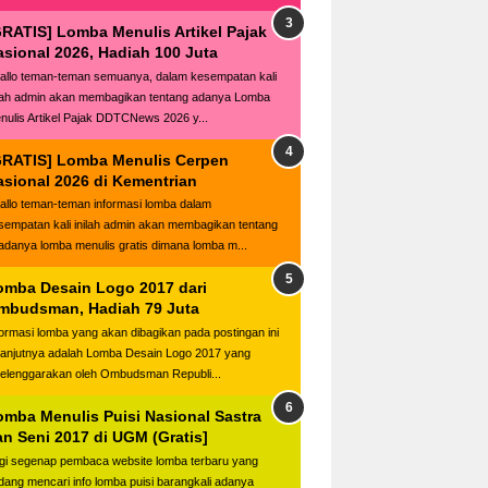
GRATIS] Lomba Menulis Artikel Pajak
asional 2026, Hadiah 100 Juta
llo teman-teman semuanya, dalam kesempatan kali
ilah admin akan membagikan tentang adanya Lomba
nulis Artikel Pajak DDTCNews 2026 y...
GRATIS] Lomba Menulis Cerpen
asional 2026 di Kementrian
llo teman-teman informasi lomba dalam
sempatan kali inilah admin akan membagikan tentang
adanya lomba menulis gratis dimana lomba m...
omba Desain Logo 2017 dari
mbudsman, Hadiah 79 Juta
formasi lomba yang akan dibagikan pada postingan ini
lanjutnya adalah Lomba Desain Logo 2017 yang
selenggarakan oleh Ombudsman Republi...
omba Menulis Puisi Nasional Sastra
an Seni 2017 di UGM (Gratis]
gi segenap pembaca website lomba terbaru yang
dang mencari info lomba puisi barangkali adanya