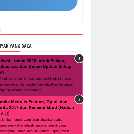
NYAK YANG BACA
adwal Lomba 2026 untuk Pelajar,
ahasiswa dan Umum Update Setiap
ri
bsite lnformasi lomba telah berdiri sejak lama dan
lalu update untuk memberikan jadwal terkait dengan
mpetisi terbaru setiap tahuan...
omba Menulis Feature, Opini, dan
erita 2017 dari Kemendikbud (Hadiah
6 Jt)
fo lomba menulis yang akan dibagikan pada
sempatan kali ini adalah lomba jurnalistik yang
ncangkup Lomba Menulis Feature, Opini, dan B...