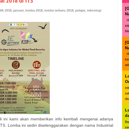
l 2018 di ITS
[
MA 2018
,
januari
,
lomba 2018
,
lomba terbaru 2018
,
pelajar
,
teknologi
N
Ha
in
Me
[
N
Ha
ke
ad
L
O
In
se
di
L
d
i ini kami akan memberikan info kembali mengenai adanya
Ba
ITS. Lomba ini sediri diselenggarakan dengan nama Industrial
se