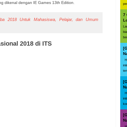
ng dikenal dengan IE Games 13th Edition.
pe
7
a 2018 Untuk Mahasiswa, Pelajar, dan Umum
L
La
bi
be
sional 2018 di ITS
[
N
Ha
in
te
[
N
Ha
in
ko
[
N
Ha