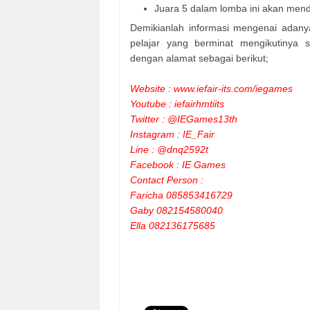
Juara 5 dalam lomba ini akan mend
Demikianlah informasi mengenai adan
pelajar yang berminat mengikutinya 
dengan alamat sebagai berikut;
Website : www.iefair-its.com/iegames
Youtube : iefairhmtiits
Twitter : @IEGames13th
Instagram : IE_Fair
Line : @dnq2592t
Facebook : IE Games
Contact Person :
Faricha 085853416729
Gaby 082154580040
Ella 082136175685