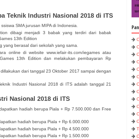
in
te
 Teknik Industri Nasional 2018 di ITS
 ssiswa SMA jurusan MIPA di Indonesia.
Pan
ion dibagi menjadi 3 babak yang terdiri dari babak
E Games 13th Edition
C
ang yang berasal dari sekolah yang sama.
C
ara online di website www.iefair-its.com/iegames atau
C
 IE Games 13th Edition dan melakukan pembayaran Rp
C
C
 dillakukan dari tanggal 23 Oktober 2017 sampai dengan
C
nik Industri Nasional 2018 di ITS adalah tanggal 21
C
C
ri Nasional 2018 di ITS
C
C
dapatkan hadiah berupa Piala + Rp 7.500.000 dan Free
C
C
apatkan hadiah berupa Piala + Rp 6.000.000
apatkan hadiah berupa Piala + Rp 4.500.000
T
apatkan hadiah berupa Piala + Rp 1.500.000
C