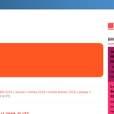
BA
J
M
Ha
We
se
ko
L
B
SMA 2018
»
januari
»
lomba 2018
»
lomba terbaru 2018
»
pelajar
»
22
 di ITS
In
ke
me