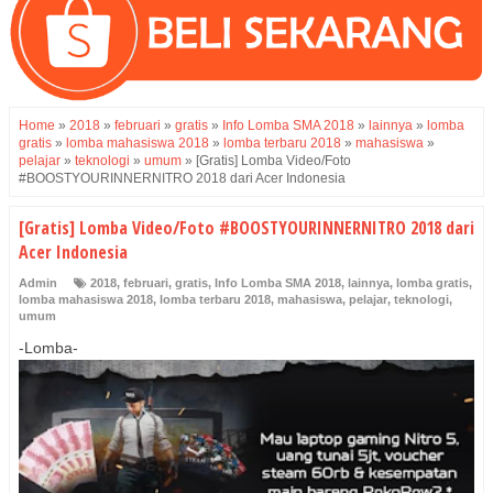
Home
»
2018
»
februari
»
gratis
»
Info Lomba SMA 2018
»
lainnya
»
lomba
gratis
»
lomba mahasiswa 2018
»
lomba terbaru 2018
»
mahasiswa
»
pelajar
»
teknologi
»
umum
»
[Gratis] Lomba Video/Foto
#BOOSTYOURINNERNITRO 2018 dari Acer Indonesia
[Gratis] Lomba Video/Foto #BOOSTYOURINNERNITRO 2018 dari
Acer Indonesia
Admin
2018
,
februari
,
gratis
,
Info Lomba SMA 2018
,
lainnya
,
lomba gratis
,
lomba mahasiswa 2018
,
lomba terbaru 2018
,
mahasiswa
,
pelajar
,
teknologi
,
umum
-Lomba-