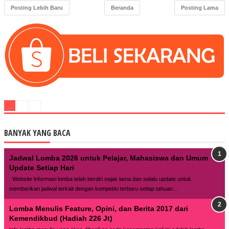
Posting Lebih Baru
Beranda
Posting Lama
BANYAK YANG BACA
Jadwal Lomba 2026 untuk Pelajar, Mahasiswa dan Umum
Update Setiap Hari
Website lnformasi lomba telah berdiri sejak lama dan selalu update untuk
memberikan jadwal terkait dengan kompetisi terbaru setiap tahuan...
Lomba Menulis Feature, Opini, dan Berita 2017 dari
Kemendikbud (Hadiah 226 Jt)