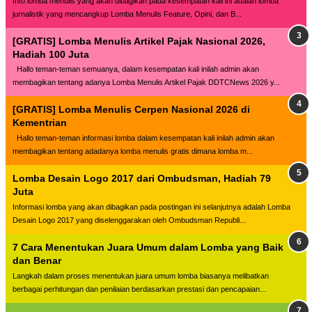
Info lomba menulis yang akan dibagikan pada kesempatan kali ini adalah lomba
jurnalistik yang mencangkup Lomba Menulis Feature, Opini, dan B...
[GRATIS] Lomba Menulis Artikel Pajak Nasional 2026,
Hadiah 100 Juta
Hallo teman-teman semuanya, dalam kesempatan kali inilah admin akan
membagikan tentang adanya Lomba Menulis Artikel Pajak DDTCNews 2026 y...
[GRATIS] Lomba Menulis Cerpen Nasional 2026 di
Kementrian
Hallo teman-teman informasi lomba dalam kesempatan kali inilah admin akan
membagikan tentang adadanya lomba menulis gratis dimana lomba m...
Lomba Desain Logo 2017 dari Ombudsman, Hadiah 79
Juta
Informasi lomba yang akan dibagikan pada postingan ini selanjutnya adalah Lomba
Desain Logo 2017 yang diselenggarakan oleh Ombudsman Republi...
7 Cara Menentukan Juara Umum dalam Lomba yang Baik
dan Benar
Langkah dalam proses menentukan juara umum lomba biasanya melibatkan
berbagai perhitungan dan penilaian berdasarkan prestasi dan pencapaian...