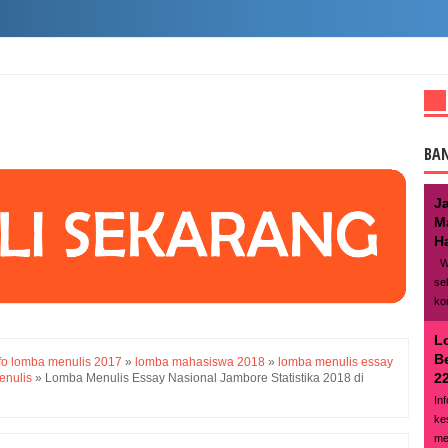
BA
J
M
Ha
We
se
ko
L
B
fo lomba menulis 2017
»
lomba mahasiswa 2018
»
lomba menulis essay
22
enulis
»
Lomba Menulis Essay Nasional Jambore Statistika 2018 di
In
ke
me