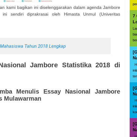
pe
kan kami bagikan ini diselenggarakan dalam agenda Jambore
ini sendiri diprakrasai oleh Himasta Unmul (Univeritas
7
L
La
bi
be
 Mahasiswa Tahun 2018 Lengkap
[
N
asional Jambore Statistika 2018 di
Ha
in
te
[
omba Menulis Essay Nasional Jambore
N
tas Mulawarman
Ha
in
ko
[
N
Ha