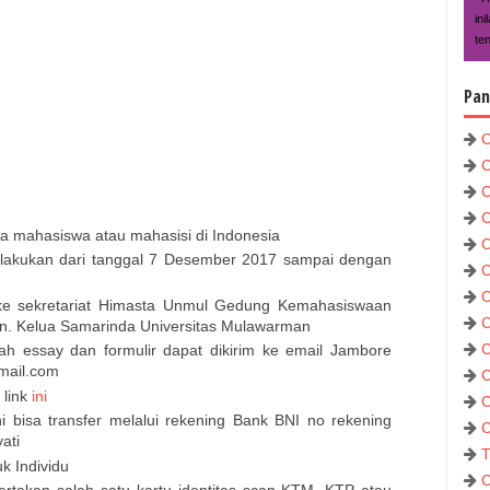
in
te
Pan
C
C
C
C
ra mahasiswa atau mahasisi di Indonesia
C
ilakukan dari tanggal 7 Desember 2017 sampai dengan
C
C
 ke sekretariat Himasta Unmul Gedung Kemahasiswaan
C
n. Kelua Samarinda Universitas Mulawarman
C
h essay dan formulir dapat dikirim ke email Jambore
gmail.com
C
 link
ini
C
bisa transfer melalui rekening Bank BNI no rekening
C
ati
T
k Individu
C