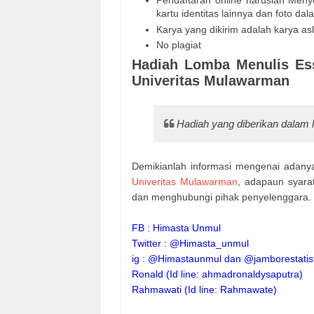
Pendaftaran online haruslah Meny
kartu identitas lainnya dan foto da
Karya yang dikirim adalah karya asl
No plagiat
Hadiah Lomba Menulis Ess
Univeritas Mulawarman
Hadiah yang diberikan dalam 
Demikianlah informasi mengenai adan
Univeritas Mulawarman
, adapaun syara
dan menghubungi pihak penyelenggara. 
FB : Himasta Unmul
Twitter : @Himasta_unmul
ig : @Himastaunmul dan @jamborestatis
Ronald (Id line: ahmadronaldysaputra)
Rahmawati (Id line: Rahmawate)