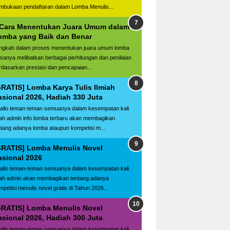
mbukaan pendaftaran dalam Lomba Menulis...
 Cara Menentukan Juara Umum dalam
omba yang Baik dan Benar
ngkah dalam proses menentukan juara umum lomba
asanya melibatkan berbagai perhitungan dan penilaian
rdasarkan prestasi dan pencapaian...
GRATIS] Lomba Karya Tulis Ilmiah
asional 2026, Hadiah 330 Juta
llo teman-teman semuanya dalam kesempatan kali
ilah admin info lomba terbaru akan membagikan
ntang adanya lomba ataupun kompetisi m...
GRATIS] Lomba Menulis Novel
asional 2026
llo teman-teman semuanya dalam kesempatan kali
ilah admin akan membagikan tentang adanya
mpetisi menulis novel gratis di Tahun 2026...
GRATIS] Lomba Menulis Novel
asional 2026, Hadiah 300 Juta
llo teman-teman semuanya dalam kesempatan kali