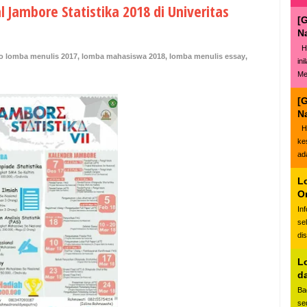
 Jambore Statistika 2018 di Univeritas
[
N
Ha
fo lomba menulis 2017
,
lomba mahasiswa 2018
,
lomba menulis essay
,
in
Me
[
N
Ha
ke
ad
L
O
In
se
di
L
d
Ba
se