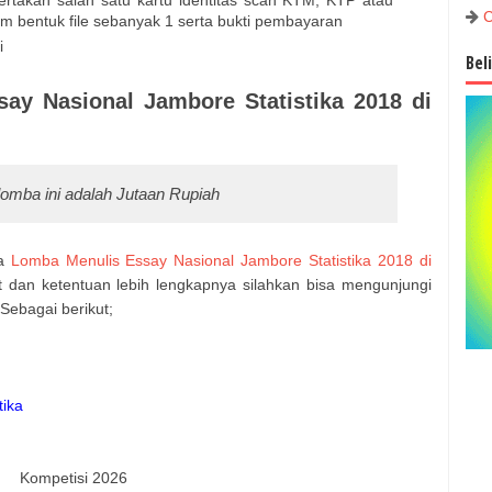
ertakan salah satu kartu identitas scan KTM, KTP atau
C
lam bentuk file sebanyak 1 serta bukti pembayaran
i
Bel
ay Nasional Jambore Statistika 2018 di
lomba ini adalah Jutaan Rupiah
ya
Lomba Menulis Essay Nasional Jambore Statistika 2018 di
t dan ketentuan lebih lengkapnya silahkan bisa mengunjungi
Sebagai berikut;
tika
Kompetisi 2026