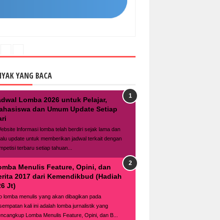
NYAK YANG BACA
adwal Lomba 2026 untuk Pelajar,
ahasiswa dan Umum Update Setiap
ri
bsite lnformasi lomba telah berdiri sejak lama dan
lalu update untuk memberikan jadwal terkait dengan
mpetisi terbaru setiap tahuan...
omba Menulis Feature, Opini, dan
erita 2017 dari Kemendikbud (Hadiah
6 Jt)
fo lomba menulis yang akan dibagikan pada
sempatan kali ini adalah lomba jurnalistik yang
ncangkup Lomba Menulis Feature, Opini, dan B...