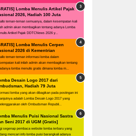
GRATIS] Lomba Menulis Artikel Pajak
asional 2026, Hadiah 100 Juta
llo teman-teman semuanya, dalam kesempatan kali
ilah admin akan membagikan tentang adanya Lomba
nulis Artikel Pajak DDTCNews 2026 y...
GRATIS] Lomba Menulis Cerpen
asional 2026 di Kementrian
llo teman-teman informasi lomba dalam
sempatan kali inilah admin akan membagikan tentang
adanya lomba menulis gratis dimana lomba m...
omba Desain Logo 2017 dari
mbudsman, Hadiah 79 Juta
formasi lomba yang akan dibagikan pada postingan ini
lanjutnya adalah Lomba Desain Logo 2017 yang
selenggarakan oleh Ombudsman Republi...
omba Menulis Puisi Nasional Sastra
an Seni 2017 di UGM (Gratis]
gi segenap pembaca website lomba terbaru yang
dang mencari info lomba puisi barangkali adanya