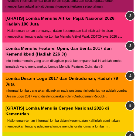
Website lnformasi lomba telah berdiri sejak lama dan selalu update untuk
memberikan jadwal terkait dengan kompetisi terbaru setiap tahuan...
[GRATIS] Lomba Menulis Artikel Pajak Nasional 2026,
Hadiah 100 Juta
Hallo teman-teman semuanya, dalam kesempatan kali inilah admin akan
membagikan tentang adanya Lomba Menulis Artikel Pajak DDTCNews 2026 y...
Lomba Menulis Feature, Opini, dan Berita 2017 dari
Kemendikbud (Hadiah 226 Jt)
Info lomba menulis yang akan dibagikan pada kesempatan kali ini adalah lomba
jurnalistik yang mencangkup Lomba Menulis Feature, Opini, dan B...
Lomba Desain Logo 2017 dari Ombudsman, Hadiah 79
Juta
Informasi lomba yang akan dibagikan pada postingan ini selanjutnya adalah Lomba
Desain Logo 2017 yang diselenggarakan oleh Ombudsman Republi...
[GRATIS] Lomba Menulis Cerpen Nasional 2026 di
Kementrian
Hallo teman-teman informasi lomba dalam kesempatan kali inilah admin akan
membagikan tentang adadanya lomba menulis gratis dimana lomba m...