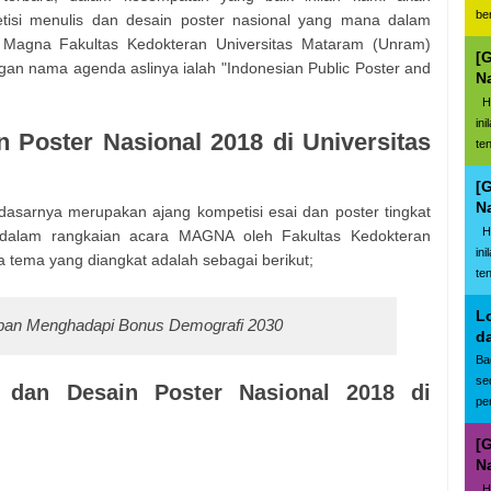
be
tisi menulis dan desain poster nasional yang mana dalam
eh Magna Fakultas Kedokteran Universitas Mataram (Unram)
[
gan nama agenda aslinya ialah "Indonesian Public Poster and
N
Ha
in
Poster Nasional 2018 di Universitas
te
[
N
dasarnya merupakan ajang kompetisi esai dan poster tingkat
Ha
 dalam rangkaian acara MAGNA oleh Fakultas Kedokteran
in
 tema yang diangkat adalah sebagai berikut;
te
L
pan Menghadapi Bonus Demografi 2030
d
Ba
se
dan Desain Poster Nasional 2018 di
pe
[
N
Ha