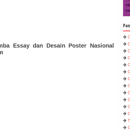
in
kar
Pan
C
C
mba Essay dan Desain Poster Nasional
C
am
C
C
C
C
C
C
C
C
C
T
C