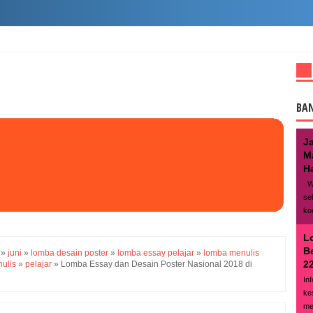
BA
J
M
Ha
We
se
ko
L
B
»
juni
»
lomba desain poster
»
lomba essay pelajar
»
lomba menulis
22
ulis
»
pelajar
»
Lomba Essay dan Desain Poster Nasional 2018 di
In
ke
me