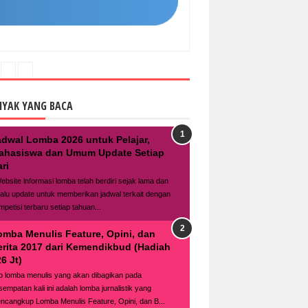
NYAK YANG BACA
adwal Lomba 2026 untuk Pelajar,
ahasiswa dan Umum Update Setiap
ri
bsite lnformasi lomba telah berdiri sejak lama dan
lalu update untuk memberikan jadwal terkait dengan
mpetisi terbaru setiap tahuan...
omba Menulis Feature, Opini, dan
erita 2017 dari Kemendikbud (Hadiah
6 Jt)
fo lomba menulis yang akan dibagikan pada
sempatan kali ini adalah lomba jurnalistik yang
ncangkup Lomba Menulis Feature, Opini, dan B...