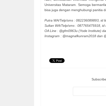
Universitas Mataram. Semoga bermanfaa
bisa juga dengan menghubungi panitia d
Putra WA/Telp/sms : 082236089893, id li
Sultan WA/Telp/sms : 087765475918, id li
OA Line : @gfm0963u (Yode Institute)
Instagram : @magnafkunram2018 dan @y
Subscribe