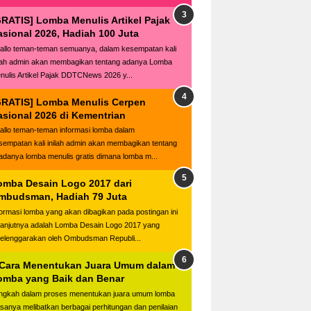
GRATIS] Lomba Menulis Artikel Pajak
asional 2026, Hadiah 100 Juta
llo teman-teman semuanya, dalam kesempatan kali
ilah admin akan membagikan tentang adanya Lomba
nulis Artikel Pajak DDTCNews 2026 y...
GRATIS] Lomba Menulis Cerpen
asional 2026 di Kementrian
llo teman-teman informasi lomba dalam
sempatan kali inilah admin akan membagikan tentang
adanya lomba menulis gratis dimana lomba m...
omba Desain Logo 2017 dari
mbudsman, Hadiah 79 Juta
formasi lomba yang akan dibagikan pada postingan ini
lanjutnya adalah Lomba Desain Logo 2017 yang
selenggarakan oleh Ombudsman Republi...
 Cara Menentukan Juara Umum dalam
omba yang Baik dan Benar
ngkah dalam proses menentukan juara umum lomba
asanya melibatkan berbagai perhitungan dan penilaian