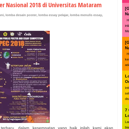
er Nasional 2018 di Universitas Mataram
[
N
uni
,
lomba desain poster
,
lomba essay pelajar
,
lomba menulis essay
,
Ha
in
Me
[
N
Ha
ke
ad
L
O
In
se
di
7
L
La
terbaru, dalam kesempatan yang baik inilah kami akan
bi