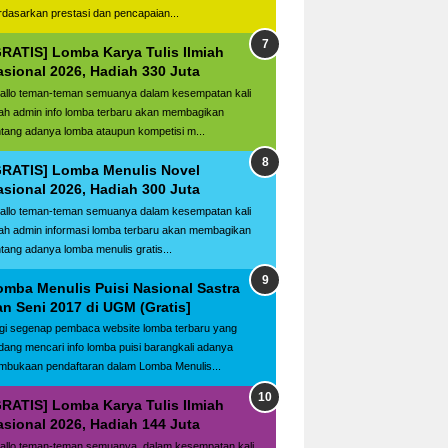
rdasarkan prestasi dan pencapaian...
GRATIS] Lomba Karya Tulis Ilmiah
asional 2026, Hadiah 330 Juta
llo teman-teman semuanya dalam kesempatan kali
ilah admin info lomba terbaru akan membagikan
ntang adanya lomba ataupun kompetisi m...
GRATIS] Lomba Menulis Novel
asional 2026, Hadiah 300 Juta
llo teman-teman semuanya dalam kesempatan kali
ilah admin informasi lomba terbaru akan membagikan
ntang adanya lomba menulis gratis...
omba Menulis Puisi Nasional Sastra
an Seni 2017 di UGM (Gratis]
gi segenap pembaca website lomba terbaru yang
dang mencari info lomba puisi barangkali adanya
mbukaan pendaftaran dalam Lomba Menulis...
GRATIS] Lomba Karya Tulis Ilmiah
asional 2026, Hadiah 144 Juta
llo teman-teman semuanya, dalam kesempatan kali