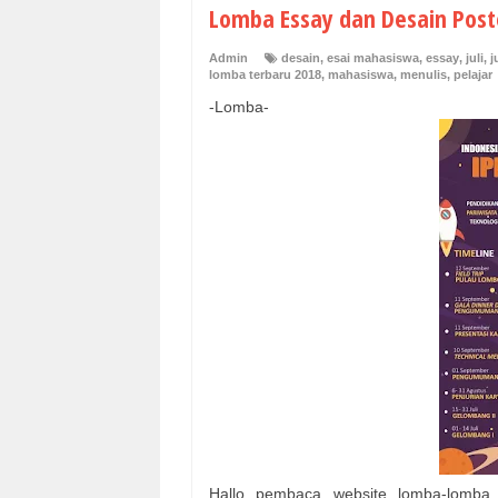
Lomba Essay dan Desain Post
Admin
desain
,
esai mahasiswa
,
essay
,
juli
,
j
lomba terbaru 2018
,
mahasiswa
,
menulis
,
pelajar
-Lomba-
Hallo pembaca website lomba-lomba 