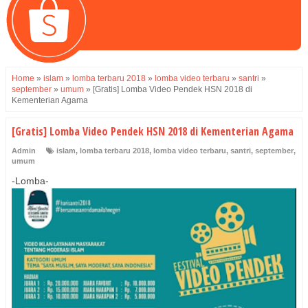
Home
»
islam
»
lomba terbaru 2018
»
lomba video terbaru
»
santri
»
september
»
umum
»
[Gratis] Lomba Video Pendek HSN 2018 di
Kementerian Agama
[Gratis] Lomba Video Pendek HSN 2018 di Kementerian Agama
Admin
islam
,
lomba terbaru 2018
,
lomba video terbaru
,
santri
,
september
,
umum
-Lomba-