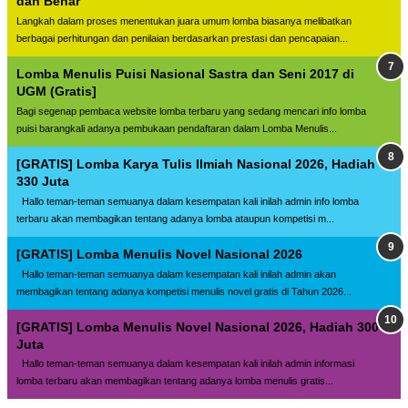
dan Benar
Langkah dalam proses menentukan juara umum lomba biasanya melibatkan
berbagai perhitungan dan penilaian berdasarkan prestasi dan pencapaian...
Lomba Menulis Puisi Nasional Sastra dan Seni 2017 di
UGM (Gratis]
Bagi segenap pembaca website lomba terbaru yang sedang mencari info lomba
puisi barangkali adanya pembukaan pendaftaran dalam Lomba Menulis...
[GRATIS] Lomba Karya Tulis Ilmiah Nasional 2026, Hadiah
330 Juta
Hallo teman-teman semuanya dalam kesempatan kali inilah admin info lomba
terbaru akan membagikan tentang adanya lomba ataupun kompetisi m...
[GRATIS] Lomba Menulis Novel Nasional 2026
Hallo teman-teman semuanya dalam kesempatan kali inilah admin akan
membagikan tentang adanya kompetisi menulis novel gratis di Tahun 2026...
[GRATIS] Lomba Menulis Novel Nasional 2026, Hadiah 300
Juta
Hallo teman-teman semuanya dalam kesempatan kali inilah admin informasi
lomba terbaru akan membagikan tentang adanya lomba menulis gratis...