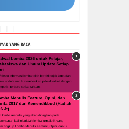
NYAK YANG BACA
adwal Lomba 2026 untuk Pelajar,
ahasiswa dan Umum Update Setiap
ri
bsite lnformasi lomba telah berdiri sejak lama dan
lalu update untuk memberikan jadwal terkait dengan
mpetisi terbaru setiap tahuan...
omba Menulis Feature, Opini, dan
erita 2017 dari Kemendikbud (Hadiah
6 Jt)
fo lomba menulis yang akan dibagikan pada
sempatan kali ini adalah lomba jurnalistik yang
ncangkup Lomba Menulis Feature, Opini, dan B...