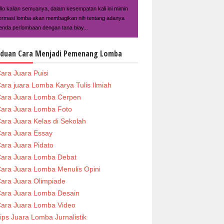
llo kalian semuanya, dalam kesempatan kali ini mimin
formasi lomba akan membagikan nih tentang adanya
enda perlombaan dengan tana biay...
duan Cara Menjadi Pemenang Lomba
ara Juara Puisi
ara juara Lomba Karya Tulis Ilmiah
ara Juara Lomba Cerpen
ara Juara Lomba Foto
ara Juara Kelas di Sekolah
ara Juara Essay
ara Juara Pidato
ara Juara Lomba Debat
ara Juara Lomba Menulis Opini
ara Juara Olimpiade
ara Juara Lomba Desain
ara Juara Lomba Video
ips Juara Lomba Jurnalistik