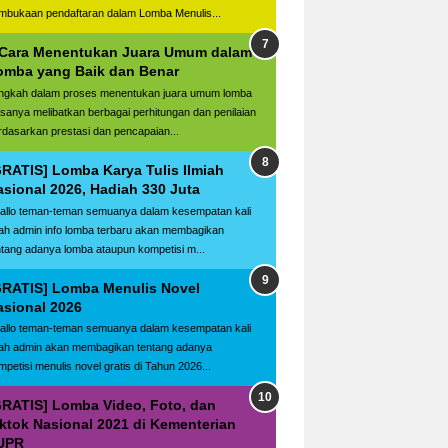
mbukaan pendaftaran dalam Lomba Menulis...
 Cara Menentukan Juara Umum dalam
omba yang Baik dan Benar
ngkah dalam proses menentukan juara umum lomba
asanya melibatkan berbagai perhitungan dan penilaian
rdasarkan prestasi dan pencapaian...
GRATIS] Lomba Karya Tulis Ilmiah
asional 2026, Hadiah 330 Juta
llo teman-teman semuanya dalam kesempatan kali
ilah admin info lomba terbaru akan membagikan
ntang adanya lomba ataupun kompetisi m...
GRATIS] Lomba Menulis Novel
asional 2026
llo teman-teman semuanya dalam kesempatan kali
ilah admin akan membagikan tentang adanya
mpetisi menulis novel gratis di Tahun 2026...
GRATIS] Lomba Video, Foto, dan
iktok Nasional 2021 di Kementerian
UPR