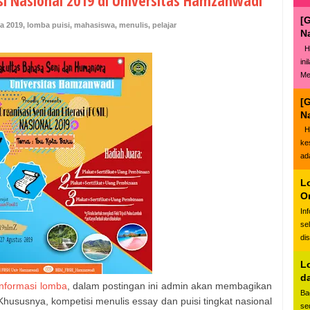
i Nasional 2019 di Universitas Hamzanwadi
[
a 2019
,
lomba puisi
,
mahasiswa
,
menulis
,
pelajar
N
Ha
in
Me
[
N
Ha
ke
ad
L
O
In
se
di
L
d
informasi lomba
, dalam postingan ini admin akan membagikan
Ba
ususnya, kompetisi menulis essay dan puisi tingkat nasional
se