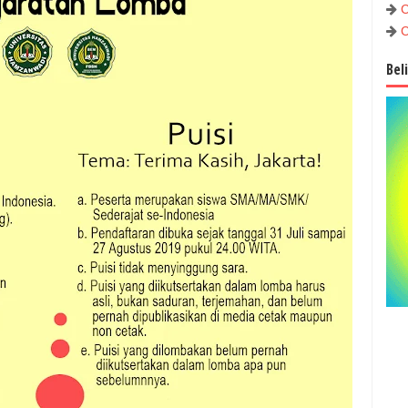
C
C
Bel