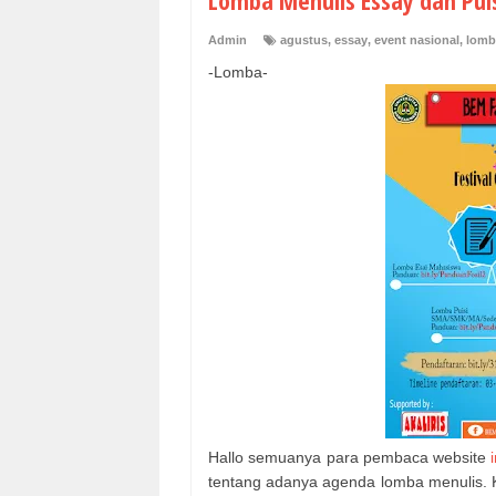
Lomba Menulis Essay dan Puis
Admin
agustus
,
essay
,
event nasional
,
lomb
-Lomba-
Hallo semuanya para pembaca website
tentang adanya agenda lomba menulis. Kh