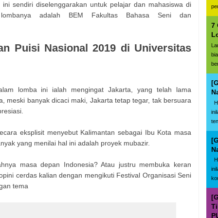
ini sendiri diselenggarakan untuk pelajar dan mahasiswa di
pe
a lombanya adalah BEM Fakultas Bahasa Seni dan
7
L
 Puisi Nasional 2019 di Universitas
La
bi
be
[
lam lomba ini ialah mengingat Jakarta, yang telah lama
N
 meski banyak dicaci maki, Jakarta tetap tegar, tak bersuara
Ha
resiasi.
in
te
secara eksplisit menyebut Kalimantan sebagai Ibu Kota masa
[
yak yang menilai hal ini adalah proyek mubazir.
N
Ha
ahnya masa depan Indonesia? Atau justru membuka keran
in
ini cerdas kalian dengan mengikuti Festival Organisasi Seni
ko
ngan tema
[
T
P