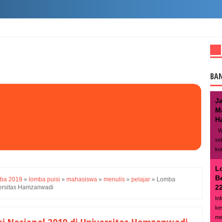
BA
J
M
Ha
We
se
ko
L
B
ba 2019
»
lomba puisi
»
mahasiswa
»
menulis
»
pelajar
»
Lomba
22
versitas Hamzanwadi
In
ke
me