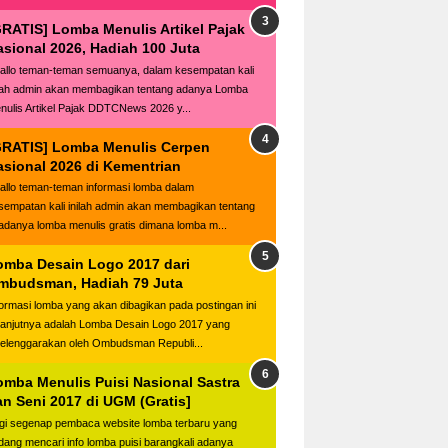
GRATIS] Lomba Menulis Artikel Pajak
asional 2026, Hadiah 100 Juta
llo teman-teman semuanya, dalam kesempatan kali
ilah admin akan membagikan tentang adanya Lomba
nulis Artikel Pajak DDTCNews 2026 y...
GRATIS] Lomba Menulis Cerpen
asional 2026 di Kementrian
llo teman-teman informasi lomba dalam
sempatan kali inilah admin akan membagikan tentang
adanya lomba menulis gratis dimana lomba m...
omba Desain Logo 2017 dari
mbudsman, Hadiah 79 Juta
formasi lomba yang akan dibagikan pada postingan ini
lanjutnya adalah Lomba Desain Logo 2017 yang
selenggarakan oleh Ombudsman Republi...
omba Menulis Puisi Nasional Sastra
an Seni 2017 di UGM (Gratis]
gi segenap pembaca website lomba terbaru yang
dang mencari info lomba puisi barangkali adanya