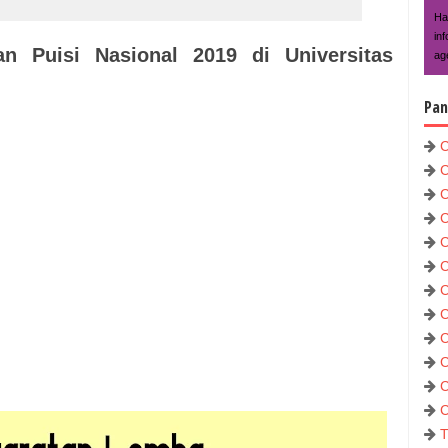
Ha
in
 Puisi Nasional 2019 di Universitas
ag
Pan
C
C
C
C
C
C
C
C
C
C
C
C
T