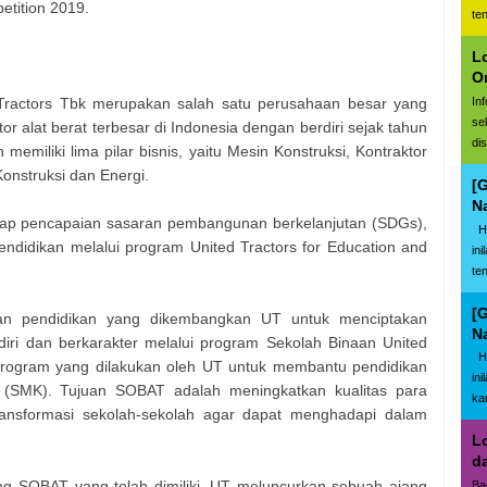
tition 2019.
te
L
O
In
 Tractors Tbk merupakan salah satu perusahaan besar yang
se
or alat berat terbesar di Indonesia dengan berdiri sejak tahun
di
emiliki lima pilar bisnis, yaitu Mesin Konstruksi, Kontraktor
onstruksi dan Energi.
[
N
adap pencapaian sasaran pembangunan berkelanjutan (SDGs),
Ha
endidikan melalui program United Tractors for Education and
in
te
[
 pendidikan yang dikembangkan UT untuk menciptakan
N
iri dan berkarakter melalui program Sekolah Binaan United
Ha
rogram yang dilakukan oleh UT untuk membantu pendidikan
in
 (SMK). Tujuan SOBAT adalah meningkatkan kualitas para
kar
ransformasi sekolah-sekolah agar dapat menghadapi dalam
L
d
ring SOBAT yang telah dimiliki, UT meluncurkan sebuah ajang
Ba