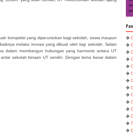
se
pe
Pan
ah kompetisi yang diperuntukan bagi sekolah, siswa maupun
C
knya melalui inovasi yang dibuat oleh tiap sekolah. Selain
C
sarana dalam membangun hubungan yang harmonis antara UT
C
antar sekolah binaan UT sendiri. Dengan tema besar dalam
C
C
C
C
C
C
C
C
C
T
C