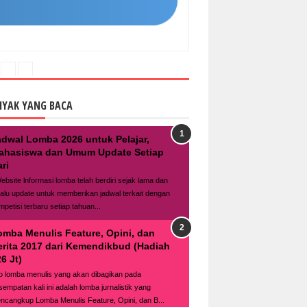
NYAK YANG BACA
adwal Lomba 2026 untuk Pelajar,
ahasiswa dan Umum Update Setiap
ri
bsite lnformasi lomba telah berdiri sejak lama dan
lalu update untuk memberikan jadwal terkait dengan
mpetisi terbaru setiap tahuan...
omba Menulis Feature, Opini, dan
erita 2017 dari Kemendikbud (Hadiah
6 Jt)
fo lomba menulis yang akan dibagikan pada
sempatan kali ini adalah lomba jurnalistik yang
ncangkup Lomba Menulis Feature, Opini, dan B...