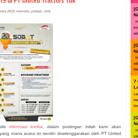
19 di PT United Tractors Tbk
[
sma 2019
,
menulis
,
pelajar
,
smk
N
Ha
ke
ad
[
N
Ha
in
Me
7
L
La
bi
be
[
N
site
informasi lomba
, dalam postingan inilah kami akan
Ha
ang mana acara ini sendiri diselenggarakan oleh PT United
in