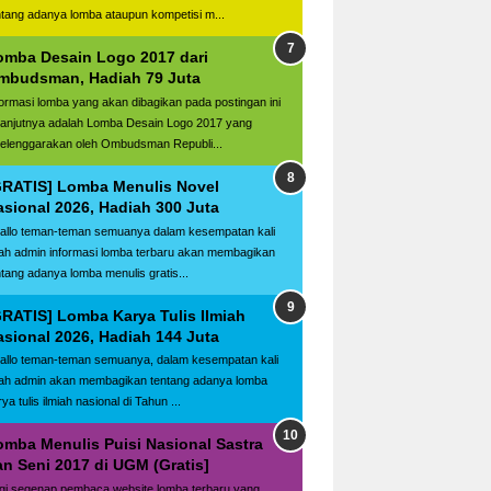
ntang adanya lomba ataupun kompetisi m...
omba Desain Logo 2017 dari
mbudsman, Hadiah 79 Juta
formasi lomba yang akan dibagikan pada postingan ini
lanjutnya adalah Lomba Desain Logo 2017 yang
selenggarakan oleh Ombudsman Republi...
GRATIS] Lomba Menulis Novel
asional 2026, Hadiah 300 Juta
llo teman-teman semuanya dalam kesempatan kali
ilah admin informasi lomba terbaru akan membagikan
ntang adanya lomba menulis gratis...
GRATIS] Lomba Karya Tulis Ilmiah
asional 2026, Hadiah 144 Juta
llo teman-teman semuanya, dalam kesempatan kali
ilah admin akan membagikan tentang adanya lomba
ya tulis ilmiah nasional di Tahun ...
omba Menulis Puisi Nasional Sastra
an Seni 2017 di UGM (Gratis]
gi segenap pembaca website lomba terbaru yang