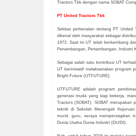
Tractors Tbk dengan nama SOBAT Compe
PT United Tractors Tbk
Sekitas perkenalan tentang PT United
dikenal oleh masyarakat sebagai distribut
1972. Saat ini UT telah berkembang dan m
Penambangan, Pertambangan, Industri K
Sebagai salah satu kontribusi UT terh
UT berinisiatif melaksanakan program p
Bright Future (UTFUTURE).
UTFUTURE adalah program pembinaan
generasi muda yang siap bekerja, mand
Tractors (SOBAT). SOBAT merupakan p
teknik di Sekolah Menengah Kejuruan
murid, guru, seraya mempersiapkan t
Dunia Usaha Dunia Industri (DU/DI).
Nah, untuk tahun 2019 ini melalui jeja