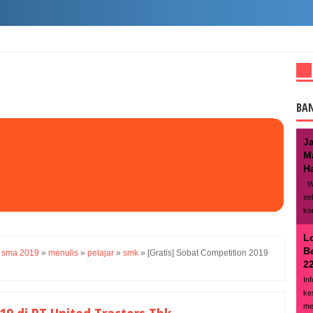
BA
J
M
Ha
We
se
ko
L
B
 sma 2019
»
menulis
»
pelajar
»
smk
»
[Gratis] Sobat Competition 2019
22
In
ke
me