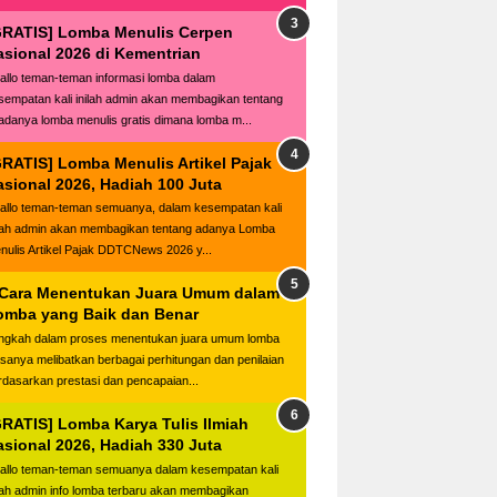
GRATIS] Lomba Menulis Cerpen
asional 2026 di Kementrian
llo teman-teman informasi lomba dalam
sempatan kali inilah admin akan membagikan tentang
adanya lomba menulis gratis dimana lomba m...
GRATIS] Lomba Menulis Artikel Pajak
asional 2026, Hadiah 100 Juta
llo teman-teman semuanya, dalam kesempatan kali
ilah admin akan membagikan tentang adanya Lomba
nulis Artikel Pajak DDTCNews 2026 y...
 Cara Menentukan Juara Umum dalam
omba yang Baik dan Benar
ngkah dalam proses menentukan juara umum lomba
asanya melibatkan berbagai perhitungan dan penilaian
rdasarkan prestasi dan pencapaian...
GRATIS] Lomba Karya Tulis Ilmiah
asional 2026, Hadiah 330 Juta
llo teman-teman semuanya dalam kesempatan kali
ilah admin info lomba terbaru akan membagikan