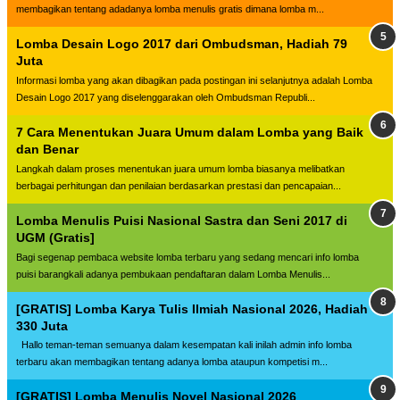
membagikan tentang adadanya lomba menulis gratis dimana lomba m...
Lomba Desain Logo 2017 dari Ombudsman, Hadiah 79
Juta
Informasi lomba yang akan dibagikan pada postingan ini selanjutnya adalah Lomba
Desain Logo 2017 yang diselenggarakan oleh Ombudsman Republi...
7 Cara Menentukan Juara Umum dalam Lomba yang Baik
dan Benar
Langkah dalam proses menentukan juara umum lomba biasanya melibatkan
berbagai perhitungan dan penilaian berdasarkan prestasi dan pencapaian...
Lomba Menulis Puisi Nasional Sastra dan Seni 2017 di
UGM (Gratis]
Bagi segenap pembaca website lomba terbaru yang sedang mencari info lomba
puisi barangkali adanya pembukaan pendaftaran dalam Lomba Menulis...
[GRATIS] Lomba Karya Tulis Ilmiah Nasional 2026, Hadiah
330 Juta
Hallo teman-teman semuanya dalam kesempatan kali inilah admin info lomba
terbaru akan membagikan tentang adanya lomba ataupun kompetisi m...
[GRATIS] Lomba Menulis Novel Nasional 2026