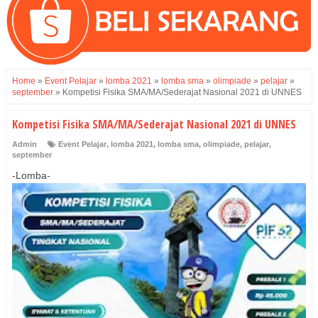
Home
»
Event Pelajar
»
lomba 2021
»
lomba sma
»
olimpiade
»
pelajar
»
september
»
Kompetisi Fisika SMA/MA/Sederajat Nasional 2021 di UNNES
Kompetisi Fisika SMA/MA/Sederajat Nasional 2021 di UNNES
Admin
Event Pelajar
,
lomba 2021
,
lomba sma
,
olimpiade
,
pelajar
,
september
-Lomba-