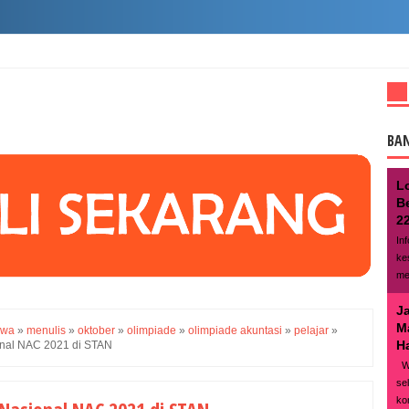
BA
L
B
22
In
ke
me
J
M
swa
»
menulis
»
oktober
»
olimpiade
»
olimpiade akuntasi
»
pelajar
»
Ha
onal NAC 2021 di STAN
We
se
ko