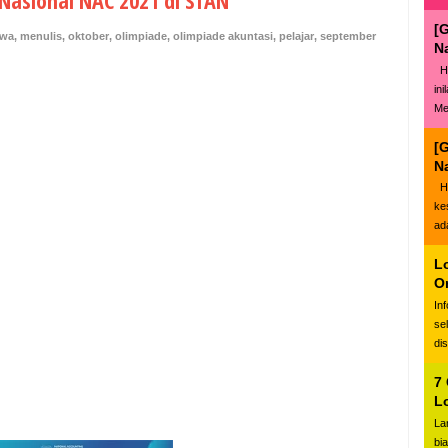
Nasional NAC 2021 di STAN
[
swa
,
menulis
,
oktober
,
olimpiade
,
olimpiade akuntasi
,
pelajar
,
september
N
Ha
in
Me
[
N
Ha
ke
ad
L
O
In
se
di
7
L
La
bi