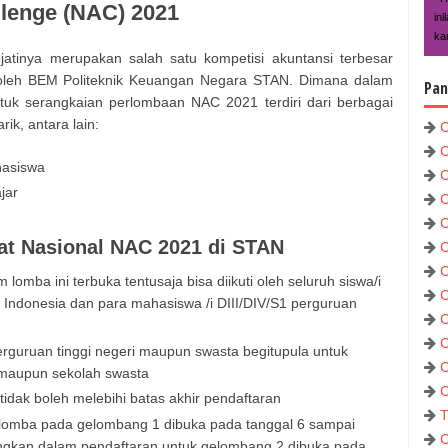
llenge (NAC) 2021
in
kar
jatinya merupakan salah satu kompetisi akuntansi terbesar
n oleh BEM Politeknik Keuangan Negara STAN. Dimana dalam
Pan
uk serangkaian perlombaan NAC 2021 terdiri dari berbagai
k, antara lain:
C
C
hasiswa
C
jar
C
C
at Nasional NAC 2021 di STAN
C
C
lomba ini terbuka tentusaja bisa diikuti oleh seluruh siswa/i
C
Indonesia dan para mahasiswa /i DIII/DIV/S1 perguruan
C
C
erguruan tinggi negeri maupun swasta begitupula untuk
C
ri maupun sekolah swasta
C
idak boleh melebihi batas akhir pendaftaran
T
lomba pada gelombang 1 dibuka pada tanggal 6 sampai
C
gkan dalam pendaftaran untuk gelombang 2 dibuka pada