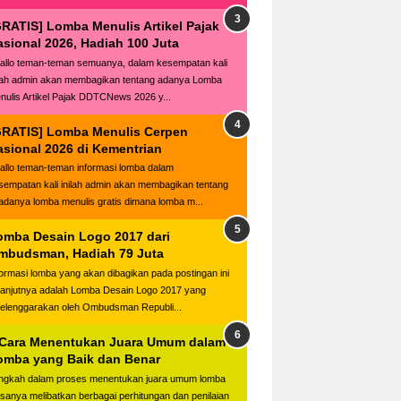
GRATIS] Lomba Menulis Artikel Pajak
asional 2026, Hadiah 100 Juta
llo teman-teman semuanya, dalam kesempatan kali
ilah admin akan membagikan tentang adanya Lomba
nulis Artikel Pajak DDTCNews 2026 y...
GRATIS] Lomba Menulis Cerpen
asional 2026 di Kementrian
llo teman-teman informasi lomba dalam
sempatan kali inilah admin akan membagikan tentang
adanya lomba menulis gratis dimana lomba m...
omba Desain Logo 2017 dari
mbudsman, Hadiah 79 Juta
formasi lomba yang akan dibagikan pada postingan ini
lanjutnya adalah Lomba Desain Logo 2017 yang
selenggarakan oleh Ombudsman Republi...
 Cara Menentukan Juara Umum dalam
omba yang Baik dan Benar
ngkah dalam proses menentukan juara umum lomba
asanya melibatkan berbagai perhitungan dan penilaian