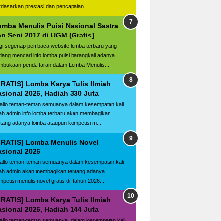
rdasarkan prestasi dan pencapaian...
omba Menulis Puisi Nasional Sastra
an Seni 2017 di UGM (Gratis]
gi segenap pembaca website lomba terbaru yang
dang mencari info lomba puisi barangkali adanya
mbukaan pendaftaran dalam Lomba Menulis...
GRATIS] Lomba Karya Tulis Ilmiah
asional 2026, Hadiah 330 Juta
llo teman-teman semuanya dalam kesempatan kali
ilah admin info lomba terbaru akan membagikan
ntang adanya lomba ataupun kompetisi m...
GRATIS] Lomba Menulis Novel
asional 2026
llo teman-teman semuanya dalam kesempatan kali
ilah admin akan membagikan tentang adanya
mpetisi menulis novel gratis di Tahun 2026...
GRATIS] Lomba Karya Tulis Ilmiah
asional 2026, Hadiah 144 Juta
llo teman-teman semuanya, dalam kesempatan kali