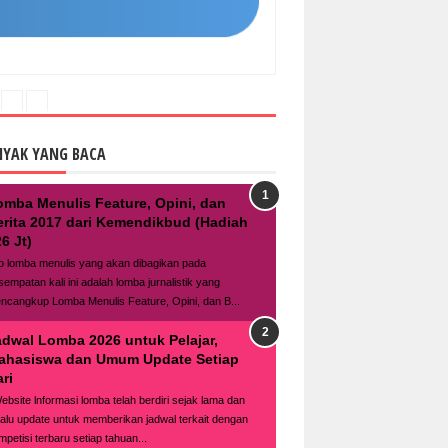
NYAK YANG BACA
omba Menulis Feature, Opini, dan
erita 2017 dari Kemendikbud (Hadiah
6 Jt)
fo lomba menulis yang akan dibagikan pada
sempatan kali ini adalah lomba jurnalistik yang
ncangkup Lomba Menulis Feature, Opini, dan B...
adwal Lomba 2026 untuk Pelajar,
ahasiswa dan Umum Update Setiap
ri
bsite lnformasi lomba telah berdiri sejak lama dan
lalu update untuk memberikan jadwal terkait dengan
mpetisi terbaru setiap tahuan...