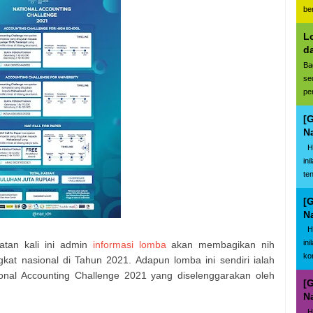
be
L
d
Ba
se
pe
[
N
Ha
in
te
[
N
Ha
in
atan kali ini admin
informasi lomba
akan membagikan nih
ko
kat nasional di Tahun 2021. Adapun lomba ini sendiri ialah
onal Accounting Challenge 2021 yang diselenggarakan oleh
[
N
Ha