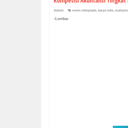
Kompetisi Akuntansi Tingkat 
Admin
event olimpiade
,
karya tulis
,
mahasi
-Lomba-