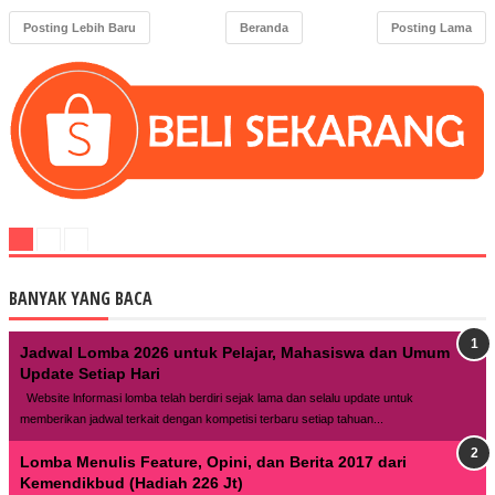
Posting Lebih Baru
Beranda
Posting Lama
BANYAK YANG BACA
Jadwal Lomba 2026 untuk Pelajar, Mahasiswa dan Umum
Update Setiap Hari
Website lnformasi lomba telah berdiri sejak lama dan selalu update untuk
memberikan jadwal terkait dengan kompetisi terbaru setiap tahuan...
Lomba Menulis Feature, Opini, dan Berita 2017 dari
Kemendikbud (Hadiah 226 Jt)