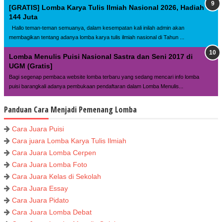
[GRATIS] Lomba Karya Tulis Ilmiah Nasional 2026, Hadiah
144 Juta
Hallo teman-teman semuanya, dalam kesempatan kali inilah admin akan
membagikan tentang adanya lomba karya tulis ilmiah nasional di Tahun ...
Lomba Menulis Puisi Nasional Sastra dan Seni 2017 di
UGM (Gratis]
Bagi segenap pembaca website lomba terbaru yang sedang mencari info lomba
puisi barangkali adanya pembukaan pendaftaran dalam Lomba Menulis...
Panduan Cara Menjadi Pemenang Lomba
Cara Juara Puisi
Cara juara Lomba Karya Tulis Ilmiah
Cara Juara Lomba Cerpen
Cara Juara Lomba Foto
Cara Juara Kelas di Sekolah
Cara Juara Essay
Cara Juara Pidato
Cara Juara Lomba Debat