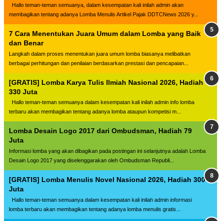
Hallo teman-teman semuanya, dalam kesempatan kali inilah admin akan
membagikan tentang adanya Lomba Menulis Artikel Pajak DDTCNews 2026 y...
7 Cara Menentukan Juara Umum dalam Lomba yang Baik
dan Benar
Langkah dalam proses menentukan juara umum lomba biasanya melibatkan
berbagai perhitungan dan penilaian berdasarkan prestasi dan pencapaian...
[GRATIS] Lomba Karya Tulis Ilmiah Nasional 2026, Hadiah
330 Juta
Hallo teman-teman semuanya dalam kesempatan kali inilah admin info lomba
terbaru akan membagikan tentang adanya lomba ataupun kompetisi m...
Lomba Desain Logo 2017 dari Ombudsman, Hadiah 79
Juta
Informasi lomba yang akan dibagikan pada postingan ini selanjutnya adalah Lomba
Desain Logo 2017 yang diselenggarakan oleh Ombudsman Republi...
[GRATIS] Lomba Menulis Novel Nasional 2026, Hadiah 300
Juta
Hallo teman-teman semuanya dalam kesempatan kali inilah admin informasi
lomba terbaru akan membagikan tentang adanya lomba menulis gratis...