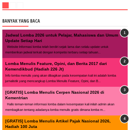
BANYAK YANG BACA
Jadwal Lomba 2026 untuk Pelajar, Mahasiswa dan Umum
Update Setiap Hari
Website lnformasi lomba telah berdiri sejak lama dan selalu update untuk
memberikan jadwal terkait dengan kompetisi terbaru setiap tahuan...
Lomba Menulis Feature, Opini, dan Berita 2017 dari
Kemendikbud (Hadiah 226 Jt)
Info lomba menulis yang akan dibagikan pada kesempatan kali ini adalah lomba
jurnalistik yang mencangkup Lomba Menulis Feature, Opini, dan B...
[GRATIS] Lomba Menulis Cerpen Nasional 2026 di
Kementrian
Hallo teman-teman informasi lomba dalam kesempatan kali inilah admin akan
membagikan tentang adadanya lomba menulis gratis dimana lomba m...
[GRATIS] Lomba Menulis Artikel Pajak Nasional 2026,
Hadiah 100 Juta