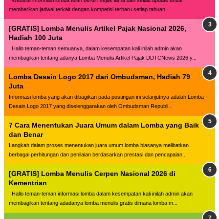
Website lnformasi lomba telah berdiri sejak lama dan selalu update untuk
memberikan jadwal terkait dengan kompetisi terbaru setiap tahuan...
[GRATIS] Lomba Menulis Artikel Pajak Nasional 2026,
Hadiah 100 Juta
Hallo teman-teman semuanya, dalam kesempatan kali inilah admin akan
membagikan tentang adanya Lomba Menulis Artikel Pajak DDTCNews 2026 y...
Lomba Desain Logo 2017 dari Ombudsman, Hadiah 79
Juta
Informasi lomba yang akan dibagikan pada postingan ini selanjutnya adalah Lomba
Desain Logo 2017 yang diselenggarakan oleh Ombudsman Republi...
7 Cara Menentukan Juara Umum dalam Lomba yang Baik
dan Benar
Langkah dalam proses menentukan juara umum lomba biasanya melibatkan
berbagai perhitungan dan penilaian berdasarkan prestasi dan pencapaian...
[GRATIS] Lomba Menulis Cerpen Nasional 2026 di
Kementrian
Hallo teman-teman informasi lomba dalam kesempatan kali inilah admin akan
membagikan tentang adadanya lomba menulis gratis dimana lomba m...