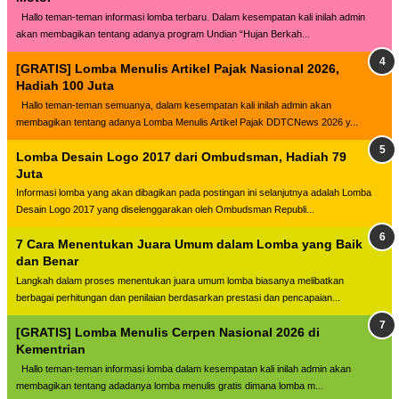
Hallo teman-teman informasi lomba terbaru. Dalam kesempatan kali inilah admin
akan membagikan tentang adanya program Undian “Hujan Berkah...
[GRATIS] Lomba Menulis Artikel Pajak Nasional 2026,
Hadiah 100 Juta
Hallo teman-teman semuanya, dalam kesempatan kali inilah admin akan
membagikan tentang adanya Lomba Menulis Artikel Pajak DDTCNews 2026 y...
Lomba Desain Logo 2017 dari Ombudsman, Hadiah 79
Juta
Informasi lomba yang akan dibagikan pada postingan ini selanjutnya adalah Lomba
Desain Logo 2017 yang diselenggarakan oleh Ombudsman Republi...
7 Cara Menentukan Juara Umum dalam Lomba yang Baik
dan Benar
Langkah dalam proses menentukan juara umum lomba biasanya melibatkan
berbagai perhitungan dan penilaian berdasarkan prestasi dan pencapaian...
[GRATIS] Lomba Menulis Cerpen Nasional 2026 di
Kementrian
Hallo teman-teman informasi lomba dalam kesempatan kali inilah admin akan
membagikan tentang adadanya lomba menulis gratis dimana lomba m...