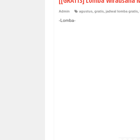
[[GRATIS] Lomba Wirausaha M
Admin
agustus
,
gratis
,
jadwal lomba gratis
,
-Lomba-