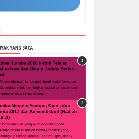
NYAK YANG BACA
adwal Lomba 2026 untuk Pelajar,
ahasiswa dan Umum Update Setiap
ri
bsite lnformasi lomba telah berdiri sejak lama dan
lalu update untuk memberikan jadwal terkait dengan
mpetisi terbaru setiap tahuan...
omba Menulis Feature, Opini, dan
erita 2017 dari Kemendikbud (Hadiah
6 Jt)
fo lomba menulis yang akan dibagikan pada
sempatan kali ini adalah lomba jurnalistik yang
ncangkup Lomba Menulis Feature, Opini, dan B...