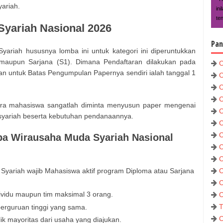
yariah.
in
te
yariah Nasional 2026
Pan
riah hususnya lomba ini untuk kategori ini diperuntukkan
 maupun Sarjana (S1). Dimana Pendaftaran dilakukan pada
C
an untuk Batas Pengumpulan Papernya sendiri ialah tanggal 1
C
C
C
para mahasiswa sangatlah diminta menyusun paper mengenai
C
syariah beserta kebutuhan pendanaannya.
C
C
ba Wirausaha Muda Syariah Nasional
C
C
Syariah wajib Mahasiswa aktif program Diploma atau Sarjana
C
C
ividu maupun tim maksimal 3 orang.
C
T
perguruan tinggi yang sama.
C
k mayoritas dari usaha yang diajukan.