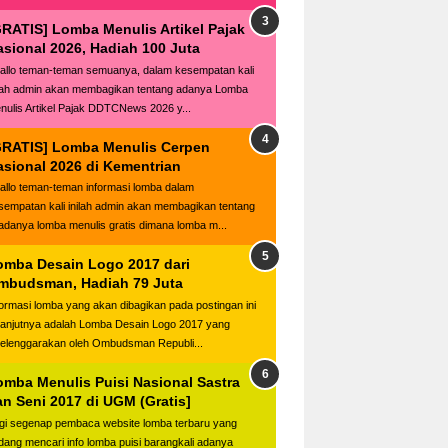
GRATIS] Lomba Menulis Artikel Pajak
asional 2026, Hadiah 100 Juta
llo teman-teman semuanya, dalam kesempatan kali
ilah admin akan membagikan tentang adanya Lomba
nulis Artikel Pajak DDTCNews 2026 y...
GRATIS] Lomba Menulis Cerpen
asional 2026 di Kementrian
llo teman-teman informasi lomba dalam
sempatan kali inilah admin akan membagikan tentang
adanya lomba menulis gratis dimana lomba m...
omba Desain Logo 2017 dari
mbudsman, Hadiah 79 Juta
formasi lomba yang akan dibagikan pada postingan ini
lanjutnya adalah Lomba Desain Logo 2017 yang
selenggarakan oleh Ombudsman Republi...
omba Menulis Puisi Nasional Sastra
an Seni 2017 di UGM (Gratis]
gi segenap pembaca website lomba terbaru yang
dang mencari info lomba puisi barangkali adanya