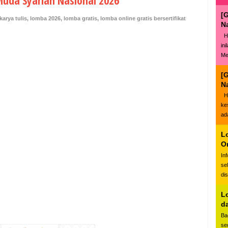
uda Syariah Nasional 2026
[
karya tulis
,
lomba 2026
,
lomba gratis
,
lomba online gratis bersertifikat
N
Ha
in
Me
[
N
Ha
ke
ad
L
O
In
se
di
L
d
Ba
se