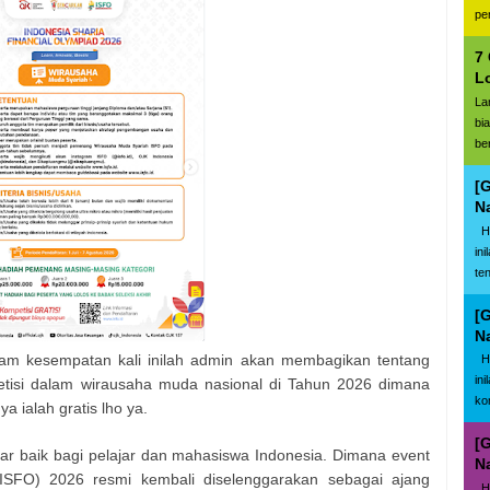
pe
7
L
La
bi
be
[
N
Ha
in
te
[
N
am kesempatan kali inilah admin akan membagikan tentang
Ha
in
isi dalam wirausaha muda nasional di Tahun 2026 dimana
ko
a ialah gratis lho ya.
[
ar baik bagi pelajar dan mahasiswa Indonesia. Dimana event
N
(ISFO) 2026 resmi kembali diselenggarakan sebagai ajang
Ha