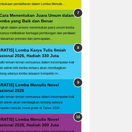
mbukaan pendaftaran dalam Lomba Menulis...
 Cara Menentukan Juara Umum dalam
omba yang Baik dan Benar
ngkah dalam proses menentukan juara umum lomba
asanya melibatkan berbagai perhitungan dan penilaian
rdasarkan prestasi dan pencapaian...
GRATIS] Lomba Karya Tulis Ilmiah
asional 2026, Hadiah 330 Juta
llo teman-teman semuanya dalam kesempatan kali
ilah admin info lomba terbaru akan membagikan
ntang adanya lomba ataupun kompetisi m...
GRATIS] Lomba Menulis Novel
asional 2026
llo teman-teman semuanya dalam kesempatan kali
ilah admin akan membagikan tentang adanya
mpetisi menulis novel gratis di Tahun 2026...
GRATIS] Lomba Menulis Novel
asional 2026, Hadiah 300 Juta
llo teman-teman semuanya dalam kesempatan kali