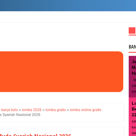
BA
J
M
Ha
We
se
ko
L
B
»
karya tulis
»
lomba 2026
»
lomba gratis
»
lomba online gratis
22
 Syariah Nasional 2026
In
ke
me