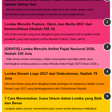
Update Setiap Hari
Website lnformasi lomba telah berdiri sejak lama dan selalu update untuk
memberikan jadwal terkait dengan kompetisi terbaru setiap tahuan...
Lomba Menulis Feature, Opini, dan Berita 2017 dari
Kemendikbud (Hadiah 226 Jt)
Info lomba menulis yang akan dibagikan pada kesempatan kali ini adalah lomba
jurnalistik yang mencangkup Lomba Menulis Feature, Opini, dan B...
[GRATIS] Lomba Menulis Artikel Pajak Nasional 2026,
Hadiah 100 Juta
Hallo teman-teman semuanya, dalam kesempatan kali inilah admin akan
membagikan tentang adanya Lomba Menulis Artikel Pajak DDTCNews 2026 y...
Lomba Desain Logo 2017 dari Ombudsman, Hadiah 79
Juta
Informasi lomba yang akan dibagikan pada postingan ini selanjutnya adalah Lomba
Desain Logo 2017 yang diselenggarakan oleh Ombudsman Republi...
7 Cara Menentukan Juara Umum dalam Lomba yang Baik
dan Benar
Langkah dalam proses menentukan juara umum lomba biasanya melibatkan