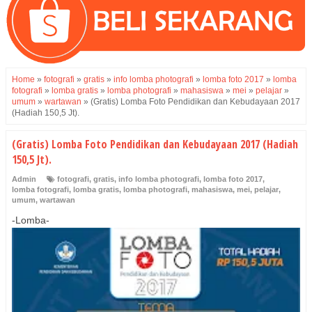
Home
»
fotografi
»
gratis
»
info lomba photografi
»
lomba foto 2017
»
lomba
fotografi
»
lomba gratis
»
lomba photografi
»
mahasiswa
»
mei
»
pelajar
»
umum
»
wartawan
»
(Gratis) Lomba Foto Pendidikan dan Kebudayaan 2017
(Hadiah 150,5 Jt).
(Gratis) Lomba Foto Pendidikan dan Kebudayaan 2017 (Hadiah
150,5 Jt).
Admin
fotografi
,
gratis
,
info lomba photografi
,
lomba foto 2017
,
lomba fotografi
,
lomba gratis
,
lomba photografi
,
mahasiswa
,
mei
,
pelajar
,
umum
,
wartawan
-Lomba-