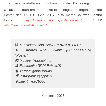
Biaya pendaftaran untuk Desain Poster 35k / orang
Untuk ketentuan umum dan info lebih lengkap mengenai Lomba
Poster dan LKTI OCEAN 2017, bisa membuka web Lomba
Poster
http://tinyurl.com/lombaposterocean17
*LKTI*
http://tinyurl.com/lktiocean17
📞 : Nisaa afifah (085742570700) *LKTI*
📞: Ahmad Abdul Wahid (085777991125)
*Poster*
🌏 bppiuns.blogspot.com
👤 Facebook : BPPI Feb UNS
🐤 Twitter: @bppifebuns
🎥 Instagram: @bppifeb
📱Line: @yup7855c
Kompetisi 2026