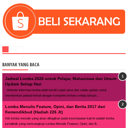
BANYAK YANG BACA
Jadwal Lomba 2026 untuk Pelajar, Mahasiswa dan Umum
Update Setiap Hari
Website lnformasi lomba telah berdiri sejak lama dan selalu update untuk
memberikan jadwal terkait dengan kompetisi terbaru setiap tahuan...
Lomba Menulis Feature, Opini, dan Berita 2017 dari
Kemendikbud (Hadiah 226 Jt)
Info lomba menulis yang akan dibagikan pada kesempatan kali ini adalah lomba
jurnalistik yang mencangkup Lomba Menulis Feature, Opini, dan B...