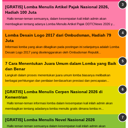
[GRATIS] Lomba Menulis Artikel Pajak Nasional 2026,
Hadiah 100 Juta
Hallo teman-teman semuanya, dalam kesempatan kali inilah admin akan
membagikan tentang adanya Lomba Menulis Artikel Pajak DDTCNews 2026 y...
Lomba Desain Logo 2017 dari Ombudsman, Hadiah 79
Juta
Informasi lomba yang akan dibagikan pada postingan ini selanjutnya adalah Lomba
Desain Logo 2017 yang diselenggarakan oleh Ombudsman Republi...
7 Cara Menentukan Juara Umum dalam Lomba yang Baik
dan Benar
Langkah dalam proses menentukan juara umum lomba biasanya melibatkan
berbagai perhitungan dan penilaian berdasarkan prestasi dan pencapaian...
[GRATIS] Lomba Menulis Cerpen Nasional 2026 di
Kementrian
Hallo teman-teman informasi lomba dalam kesempatan kali inilah admin akan
membagikan tentang adadanya lomba menulis gratis dimana lomba m...
[GRATIS] Lomba Menulis Novel Nasional 2026
Hallo teman-teman semuanya dalam kesempatan kali inilah admin akan