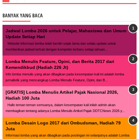
BANYAK YANG BACA
Jadwal Lomba 2026 untuk Pelajar, Mahasiswa dan Umum
Update Setiap Hari
Website lnformasi lomba telah berdiri sejak lama dan selalu update untuk
memberikan jadwal terkait dengan kompetisi terbaru setiap tahuan...
Lomba Menulis Feature, Opini, dan Berita 2017 dari
Kemendikbud (Hadiah 226 Jt)
Info lomba menulis yang akan dibagikan pada kesempatan kali ini adalah lomba
jurnalistik yang mencangkup Lomba Menulis Feature, Opini, dan B...
[GRATIS] Lomba Menulis Artikel Pajak Nasional 2026,
Hadiah 100 Juta
Hallo teman-teman semuanya, dalam kesempatan kali inilah admin akan
membagikan tentang adanya Lomba Menulis Artikel Pajak DDTCNews 2026 y...
Lomba Desain Logo 2017 dari Ombudsman, Hadiah 79
Juta
Informasi lomba yang akan dibagikan pada postingan ini selanjutnya adalah Lomba