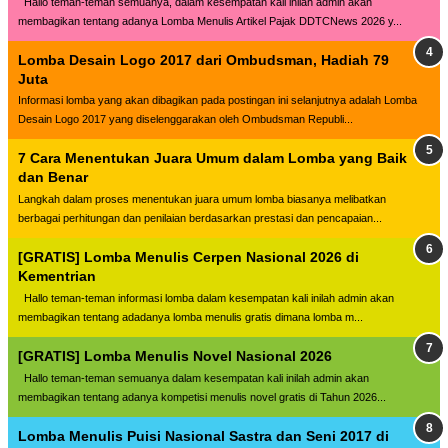
Hallo teman-teman semuanya, dalam kesempatan kali inilah admin akan
membagikan tentang adanya Lomba Menulis Artikel Pajak DDTCNews 2026 y...
Lomba Desain Logo 2017 dari Ombudsman, Hadiah 79
Juta
Informasi lomba yang akan dibagikan pada postingan ini selanjutnya adalah Lomba
Desain Logo 2017 yang diselenggarakan oleh Ombudsman Republi...
7 Cara Menentukan Juara Umum dalam Lomba yang Baik
dan Benar
Langkah dalam proses menentukan juara umum lomba biasanya melibatkan
berbagai perhitungan dan penilaian berdasarkan prestasi dan pencapaian...
[GRATIS] Lomba Menulis Cerpen Nasional 2026 di
Kementrian
Hallo teman-teman informasi lomba dalam kesempatan kali inilah admin akan
membagikan tentang adadanya lomba menulis gratis dimana lomba m...
[GRATIS] Lomba Menulis Novel Nasional 2026
Hallo teman-teman semuanya dalam kesempatan kali inilah admin akan
membagikan tentang adanya kompetisi menulis novel gratis di Tahun 2026...
Lomba Menulis Puisi Nasional Sastra dan Seni 2017 di