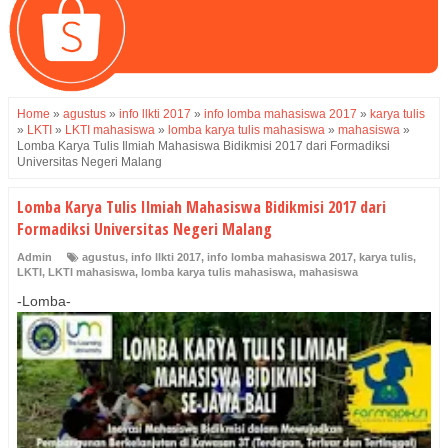
Home
»
agustus
»
info llkti 2017
»
info lomba mahasiswa 2017
»
karya tulis
»
LKTI
»
LKTI mahasiswa
»
lomba karya tulis mahasiswa
»
mahasiswa
»
Lomba Karya Tulis Ilmiah Mahasiswa Bidikmisi 2017 dari Formadiksi
Universitas Negeri Malang
Lomba Karya Tulis Ilmiah Mahasiswa Bidikmisi 2017 dari
Formadiksi Universitas Negeri Malang
Admin
agustus
,
info llkti 2017
,
info lomba mahasiswa 2017
,
karya tulis
,
LKTI
,
LKTI mahasiswa
,
lomba karya tulis mahasiswa
,
mahasiswa
-Lomba-