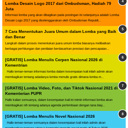
Lomba Desain Logo 2017 dari Ombudsman, Hadiah 79
Juta
Informasi lomba yang akan dibagikan pada postingan ini selanjutnya adalah Lomba
Desain Logo 2017 yang diselenggarakan oleh Ombudsman Republi...
7 Cara Menentukan Juara Umum dalam Lomba yang Baik
dan Benar
Langkah dalam proses menentukan juara umum lomba biasanya melibatkan
berbagai perhitungan dan penilaian berdasarkan prestasi dan pencapaian...
[GRATIS] Lomba Menulis Cerpen Nasional 2026 di
Kementrian
Hallo teman-teman informasi lomba dalam kesempatan kali inilah admin akan
membagikan tentang adadanya lomba menulis gratis dimana lomba m...
[GRATIS] Lomba Video, Foto, dan Tiktok Nasional 2021 di
Kementerian PUPR
Hallo kalian semuanya, dalam kesempatan kali ini mimin informasi lomba akan
membagikan nih tentang adanya agenda perlombaan dengan tana biay...
[GRATIS] Lomba Menulis Novel Nasional 2026
Hallo teman-teman semuanya dalam kesempatan kali inilah admin akan
membagikan tentang adanya kompetisi menulis novel gratis di Tahun 2026...