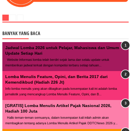
BANYAK YANG BACA
Jadwal Lomba 2026 untuk Pelajar, Mahasiswa dan Umum
Update Setiap Hari
Website lnformasi lomba telah berdiri sejak lama dan selalu update untuk
memberikan jadwal terkait dengan kompetisi terbaru setiap tahuan...
Lomba Menulis Feature, Opini, dan Berita 2017 dari
Kemendikbud (Hadiah 226 Jt)
Info lomba menulis yang akan dibagikan pada kesempatan kali ini adalah lomba
jurnalistik yang mencangkup Lomba Menulis Feature, Opini, dan B...
[GRATIS] Lomba Menulis Artikel Pajak Nasional 2026,
Hadiah 100 Juta
Hallo teman-teman semuanya, dalam kesempatan kali inilah admin akan
membagikan tentang adanya Lomba Menulis Artikel Pajak DDTCNews 2026 y...