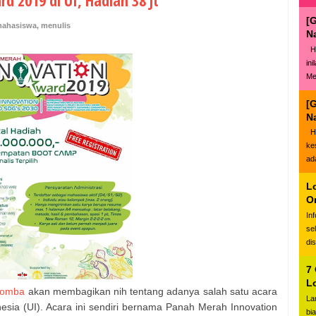
 2019 di UI, Hadiah 38 Jt
[
ahasiswa
,
menulis
N
Ha
in
Me
[
N
Ha
ke
ad
L
O
In
se
di
7
L
lomba
akan membagikan nih tentang adanya salah satu acara
La
esia (UI). Acara ini sendiri bernama Panah Merah Innovation
bi