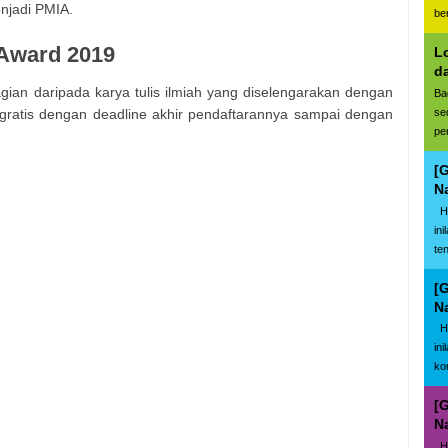
njadi PMIA.
be
 Award 2019
L
d
bagian daripada karya tulis ilmiah yang diselengarakan dengan
Ba
se
 gratis dengan deadline akhir pendaftarannya sampai dengan
pe
[
N
Ha
in
te
[
N
Ha
in
ko
[
N
Ha