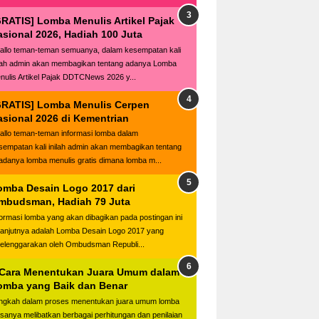
GRATIS] Lomba Menulis Artikel Pajak
asional 2026, Hadiah 100 Juta
llo teman-teman semuanya, dalam kesempatan kali
ilah admin akan membagikan tentang adanya Lomba
nulis Artikel Pajak DDTCNews 2026 y...
GRATIS] Lomba Menulis Cerpen
asional 2026 di Kementrian
llo teman-teman informasi lomba dalam
sempatan kali inilah admin akan membagikan tentang
adanya lomba menulis gratis dimana lomba m...
omba Desain Logo 2017 dari
mbudsman, Hadiah 79 Juta
formasi lomba yang akan dibagikan pada postingan ini
lanjutnya adalah Lomba Desain Logo 2017 yang
selenggarakan oleh Ombudsman Republi...
 Cara Menentukan Juara Umum dalam
omba yang Baik dan Benar
ngkah dalam proses menentukan juara umum lomba
asanya melibatkan berbagai perhitungan dan penilaian