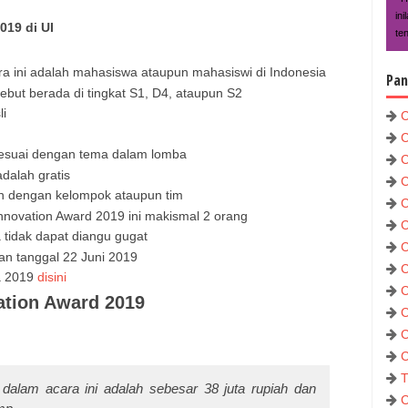
in
019 di UI
te
a ini adalah mahasiswa ataupun mahasiswi di Indonesia
Pan
but berada di tingkat S1, D4, ataupun S2
li
C
C
 sesuai dengan tema dalam lomba
C
dalah gratis
C
an dengan kelompok ataupun tim
C
novation Award 2019 ini makismal 2 orang
C
tidak dapat diangu gugat
C
an tanggal 22 Juni 2019
C
ba 2019
disini
C
ation Award 2019
C
C
C
T
 dalam acara ini adalah sebesar 38 juta rupiah dan
C