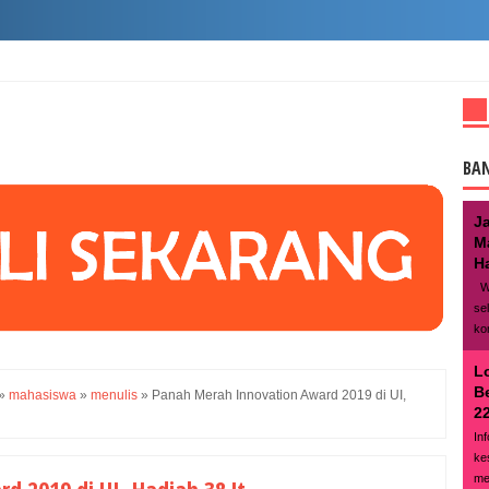
BA
J
M
Ha
We
se
ko
L
B
»
mahasiswa
»
menulis
»
Panah Merah Innovation Award 2019 di UI,
22
In
ke
me