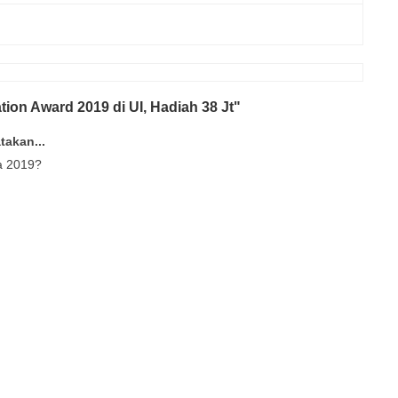
ion Award 2019 di UI, Hadiah 38 Jt"
akan...
a 2019?