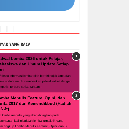
NYAK YANG BACA
adwal Lomba 2026 untuk Pelajar,
ahasiswa dan Umum Update Setiap
ri
bsite lnformasi lomba telah berdiri sejak lama dan
lalu update untuk memberikan jadwal terkait dengan
mpetisi terbaru setiap tahuan...
omba Menulis Feature, Opini, dan
erita 2017 dari Kemendikbud (Hadiah
6 Jt)
fo lomba menulis yang akan dibagikan pada
sempatan kali ini adalah lomba jurnalistik yang
ncangkup Lomba Menulis Feature, Opini, dan B...