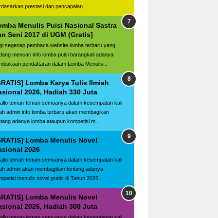
rdasarkan prestasi dan pencapaian...
omba Menulis Puisi Nasional Sastra
an Seni 2017 di UGM (Gratis]
gi segenap pembaca website lomba terbaru yang
dang mencari info lomba puisi barangkali adanya
mbukaan pendaftaran dalam Lomba Menulis...
GRATIS] Lomba Karya Tulis Ilmiah
asional 2026, Hadiah 330 Juta
llo teman-teman semuanya dalam kesempatan kali
ilah admin info lomba terbaru akan membagikan
ntang adanya lomba ataupun kompetisi m...
GRATIS] Lomba Menulis Novel
asional 2026
llo teman-teman semuanya dalam kesempatan kali
ilah admin akan membagikan tentang adanya
mpetisi menulis novel gratis di Tahun 2026...
GRATIS] Lomba Menulis Novel
asional 2026, Hadiah 300 Juta
llo teman-teman semuanya dalam kesempatan kali