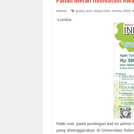
Panah Merah Innovation Award
Admin
gratis
,
juni
,
karya tulis
,
lomba 2019
,
m
-Lomba-
Hallo sob, pada postingan kali ini admin
yang disenggarakan di Universitas Indon