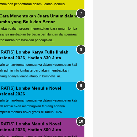
mbukaan pendaftaran dalam Lomba Menulis...
 Cara Menentukan Juara Umum dalam
omba yang Baik dan Benar
ngkah dalam proses menentukan juara umum lomba
asanya melibatkan berbagai perhitungan dan penilaian
rdasarkan prestasi dan pencapaian...
GRATIS] Lomba Karya Tulis Ilmiah
asional 2026, Hadiah 330 Juta
llo teman-teman semuanya dalam kesempatan kali
ilah admin info lomba terbaru akan membagikan
ntang adanya lomba ataupun kompetisi m...
GRATIS] Lomba Menulis Novel
asional 2026
llo teman-teman semuanya dalam kesempatan kali
ilah admin akan membagikan tentang adanya
mpetisi menulis novel gratis di Tahun 2026...
GRATIS] Lomba Menulis Novel
asional 2026, Hadiah 300 Juta
llo teman-teman semuanya dalam kesempatan kali