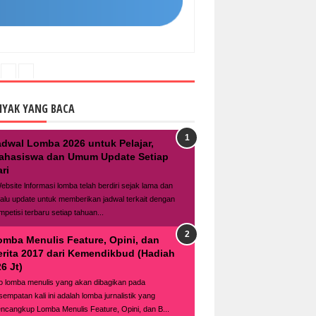
NYAK YANG BACA
adwal Lomba 2026 untuk Pelajar,
ahasiswa dan Umum Update Setiap
ri
bsite lnformasi lomba telah berdiri sejak lama dan
lalu update untuk memberikan jadwal terkait dengan
mpetisi terbaru setiap tahuan...
omba Menulis Feature, Opini, dan
erita 2017 dari Kemendikbud (Hadiah
6 Jt)
fo lomba menulis yang akan dibagikan pada
sempatan kali ini adalah lomba jurnalistik yang
ncangkup Lomba Menulis Feature, Opini, dan B...