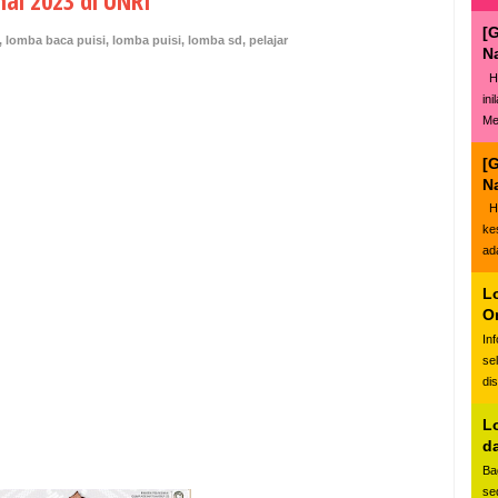
al 2023 di UNRI
[
,
lomba baca puisi
,
lomba puisi
,
lomba sd
,
pelajar
N
Ha
in
Me
[
N
Ha
ke
ad
L
O
In
se
di
L
d
Ba
se