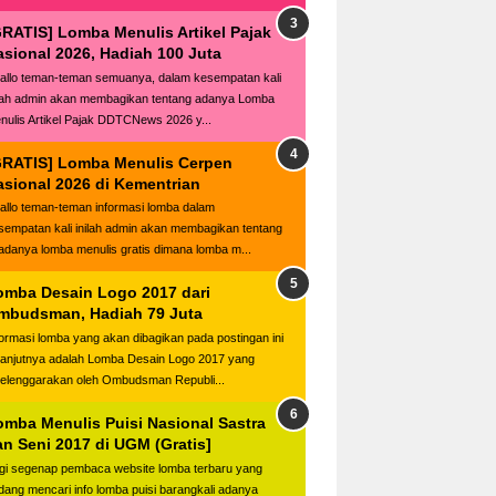
GRATIS] Lomba Menulis Artikel Pajak
asional 2026, Hadiah 100 Juta
llo teman-teman semuanya, dalam kesempatan kali
ilah admin akan membagikan tentang adanya Lomba
nulis Artikel Pajak DDTCNews 2026 y...
GRATIS] Lomba Menulis Cerpen
asional 2026 di Kementrian
llo teman-teman informasi lomba dalam
sempatan kali inilah admin akan membagikan tentang
adanya lomba menulis gratis dimana lomba m...
omba Desain Logo 2017 dari
mbudsman, Hadiah 79 Juta
formasi lomba yang akan dibagikan pada postingan ini
lanjutnya adalah Lomba Desain Logo 2017 yang
selenggarakan oleh Ombudsman Republi...
omba Menulis Puisi Nasional Sastra
an Seni 2017 di UGM (Gratis]
gi segenap pembaca website lomba terbaru yang
dang mencari info lomba puisi barangkali adanya