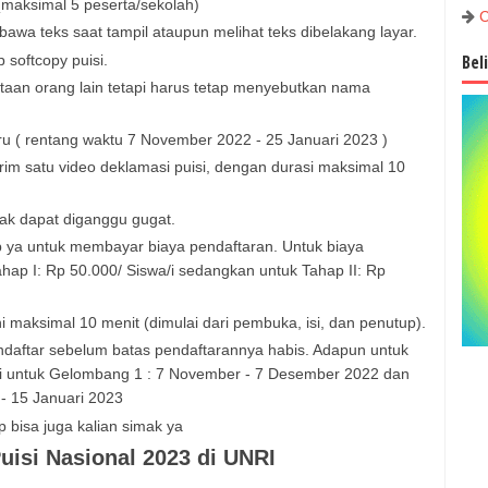
 (maksimal 5 peserta/sekolah)
C
wa teks saat tampil ataupun melihat teks dibelakang layar.
Bel
softcopy puisi.
taan orang lain tetapi harus tetap menyebutkan nama
ru ( rentang waktu 7 November 2022 - 25 Januari 2023 )
rim satu video deklamasi puisi, dengan durasi maksimal 10
idak dapat diganggu gugat.
ib ya untuk membayar biaya pendaftaran. Untuk biaya
hap I: Rp 50.000/ Siswa/i sedangkan untuk Tahap II: Rp
 maksimal 10 menit (dimulai dari pembuka, isi, dan penutup).
ndaftar sebelum batas pendaftarannya habis. Adapun untuk
ni untuk Gelombang 1 : 7 November - 7 Desember 2022 dan
- 15 Januari 2023
 bisa juga kalian simak ya
isi Nasional 2023 di UNRI