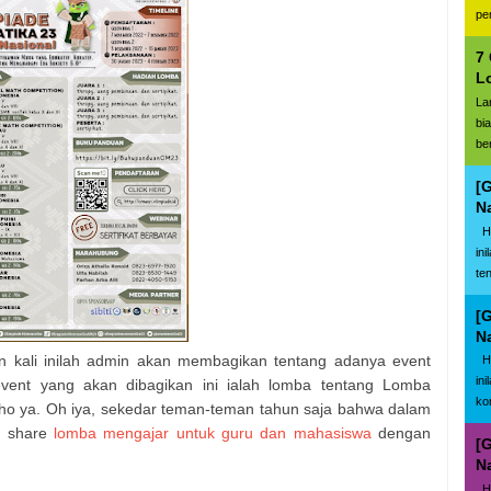
pe
7
L
La
bi
be
[
N
Ha
in
te
[
N
 kali inilah admin akan membagikan tentang adanya event
Ha
in
vent yang akan dibagikan ini ialah lomba tentang Lomba
ko
lho ya. Oh iya, sekedar teman-teman tahun saja bahwa dalam
h share
lomba mengajar untuk guru dan mahasiswa
dengan
[
N
Ha