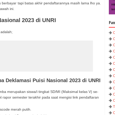
s berbayar tapi batas akhir pendaftarannya masih lama lho ya.
in
awah ini.
te
asional 2023 di UNRI
Pan
adalah;
C
C
C
C
C
C
C
C
a Deklamasi Puisi Nasional 2023 di UNRI
C
C
mba merupakan siswa/i tingkat SD/MI (Maksimal kelas V) se-
C
 rapor semester terakhir pada saat mengisi link pendaftaran
C
T
scode merah putih.
C