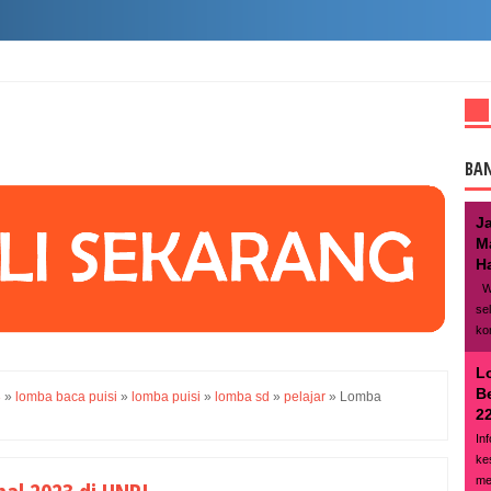
BA
J
M
Ha
We
se
ko
L
B
3
»
lomba baca puisi
»
lomba puisi
»
lomba sd
»
pelajar
»
Lomba
22
In
ke
me