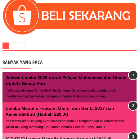
BANYAK YANG BACA
Jadwal Lomba 2026 untuk Pelajar, Mahasiswa dan Umum
Update Setiap Hari
Website lnformasi lomba telah berdiri sejak lama dan selalu update untuk
memberikan jadwal terkait dengan kompetisi terbaru setiap tahuan...
Lomba Menulis Feature, Opini, dan Berita 2017 dari
Kemendikbud (Hadiah 226 Jt)
Info lomba menulis yang akan dibagikan pada kesempatan kali ini adalah lomba
jurnalistik yang mencangkup Lomba Menulis Feature, Opini, dan B...
[GRATIS] Lomba Menulis Cerpen Nasional 2026 di