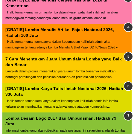
Kementrian
Hallo teman-teman informasi lomba dalam kesempatan kali inilah admin akan
membagikan tentang adadanya lomba menulis gratis dimana lomba m...
[GRATIS] Lomba Menulis Artikel Pajak Nasional 2026,
Hadiah 100 Juta
Hallo teman-teman semuanya, dalam kesempatan kali inilah admin akan
membagikan tentang adanya Lomba Menulis Artikel Pajak DDTCNews 2026 y...
7 Cara Menentukan Juara Umum dalam Lomba yang Baik
dan Benar
Langkah dalam proses menentukan juara umum lomba biasanya melibatkan
berbagai perhitungan dan penilaian berdasarkan prestasi dan pencapaian...
[GRATIS] Lomba Karya Tulis Ilmiah Nasional 2026, Hadiah
330 Juta
Hallo teman-teman semuanya dalam kesempatan kali inilah admin info lomba
terbaru akan membagikan tentang adanya lomba ataupun kompetisi m...
Lomba Desain Logo 2017 dari Ombudsman, Hadiah 79
Juta
Informasi lomba yang akan dibagikan pada postingan ini selanjutnya adalah Lomba