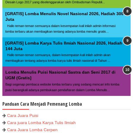
Desain Logo 2017 yang diselenggarakan oleh Ombudsman Republi...
[GRATIS] Lomba Menulis Novel Nasional 2026, Hadiah 300
Juta
Hallo teman-teman semuanya dalam kesempatan kali inilah admin informasi
lomba terbaru akan membagikan tentang adanya lomba menulis gratis...
[GRATIS] Lomba Karya Tulis Ilmiah Nasional 2026, Hadiah
144 Juta
Hallo teman-teman semuanya, dalam kesempatan kali inilah admin akan
membagikan tentang adanya lomba karya tulis ilmiah nasional di Tahun ...
Lomba Menulis Puisi Nasional Sastra dan Seni 2017 di
UGM (Gratis]
Bagi segenap pembaca website lomba terbaru yang sedang mencari info lomba
puisi barangkali adanya pembukaan pendaftaran dalam Lomba Menulis...
Panduan Cara Menjadi Pemenang Lomba
Cara Juara Puisi
Cara juara Lomba Karya Tulis Ilmiah
Cara Juara Lomba Cerpen